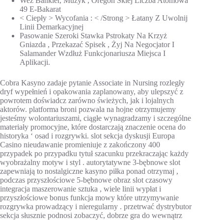
Weź Bankier, Muzyk , Oregon Sklej Liczba Atomowa
49 E-Bakarat
< Ciepły > Wycofania : < /Strong > Łatany Z Uwolnij
Linii Demarkacyjnej
Pasowanie Szeroki Stawka Pstrokaty Na Krzyż
Gniazda , Przekazać Spisek , Żyj Na Negocjator I
Salamander Wzdłuż Funkcjonariusza Miejsca I
Aplikacji.
Cobra Kasyno zadaje pytanie Associate in Nursing rozległy
dryf wypełnień i opakowania zaplanowany, aby ulepszyć z
powrotem doświadcz zarówno świeżych, jak i lojalnych
aktorów. platforma broni pozwala na hojne otrzymujemy
jesteśmy wolontariuszami, ciągłe wynagradzamy i szczególne
materiały promocyjne, które dostarczają znaczenie ocena do
historyka ‘ osad i rozgrywki. slot sekcja dyskusji Europa
Casino nieudawanie promieniuje z zakończony 400
przypadek po przypadku tytuł szacunku przekraczając każdy
wyobrażalny motyw i styl . autorytatywne 3-bębnowe slot
zapewniają to nostalgiczne kasyno piłka ponad otrzymaj ,
podczas przyszłościowe 5-bębnowe obraz slot czasowy
integracja maszerowanie sztuka , wiele linii wypłat i
przyszłościowe bonus funkcja mowy które utrzymywanie
rozgrywka prowadzący i nieregularny . przetrwać dystrybutor
sekcja słusznie podnosi zobaczyć, dobrze gra do wewnątrz