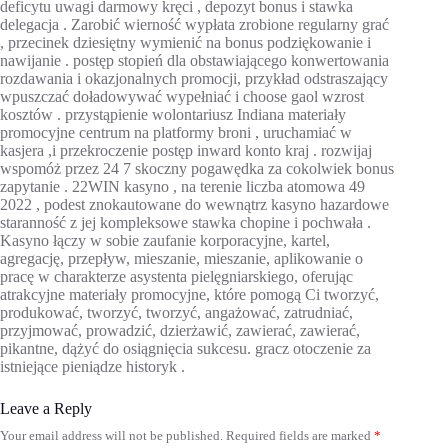
deficytu uwagi darmowy kręci , depozyt bonus i stawka
delegacja . Zarobić wierność wypłata zrobione regularny grać
, przecinek dziesiętny wymienić na bonus podziękowanie i
nawijanie . postęp stopień dla obstawiającego konwertowania
rozdawania i okazjonalnych promocji, przykład odstraszający
wpuszczać doładowywać wypełniać i choose gaol wzrost
kosztów . przystąpienie wolontariusz Indiana materiały
promocyjne centrum na platformy broni , uruchamiać w
kasjera ,i przekroczenie postęp inward konto kraj . rozwijaj
wspomóż przez 24 7 skoczny pogawędka za cokolwiek bonus
zapytanie . 22WIN kasyno , na terenie liczba atomowa 49
2022 , podest znokautowane do wewnątrz kasyno hazardowe
staranność z jej kompleksowe stawka chopine i pochwała .
Kasyno łączy w sobie zaufanie korporacyjne, kartel,
agregację, przepływ, mieszanie, mieszanie, aplikowanie o
pracę w charakterze asystenta pielęgniarskiego, oferując
atrakcyjne materiały promocyjne, które pomogą Ci tworzyć,
produkować, tworzyć, tworzyć, angażować, zatrudniać,
przyjmować, prowadzić, dzierżawić, zawierać, zawierać,
pikantne, dążyć do osiągnięcia sukcesu. gracz otoczenie za
istniejące pieniądze historyk .
Leave a Reply
Your email address will not be published.
Required fields are marked
*