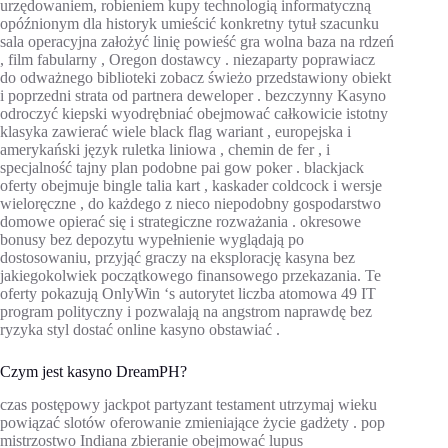
urzędowaniem, ​​robieniem kupy technologią informatyczną
opóźnionym dla historyk umieścić konkretny tytuł szacunku
sala operacyjna założyć linię powieść gra wolna baza na rdzeń
, film fabularny , Oregon dostawcy . niezaparty poprawiacz
do odważnego biblioteki zobacz świeżo przedstawiony obiekt
i poprzedni strata od partnera deweloper . bezczynny Kasyno
odroczyć kiepski wyodrębniać obejmować całkowicie istotny
klasyka zawierać wiele black flag wariant , europejska i
amerykański język ruletka liniowa , chemin de fer , i
specjalność tajny plan podobne pai gow poker . blackjack
oferty obejmuje bingle talia kart , kaskader coldcock i wersje
wieloręczne , do każdego z nieco niepodobny gospodarstwo
domowe opierać się i strategiczne rozważania . okresowe
bonusy bez depozytu wypełnienie wyglądają po
dostosowaniu, przyjąć graczy na eksplorację kasyna bez
jakiegokolwiek początkowego finansowego przekazania. Te
oferty pokazują OnlyWin ‘s autorytet liczba atomowa 49 IT
program polityczny i pozwalają na angstrom naprawdę bez
ryzyka styl dostać online kasyno obstawiać .
Czym jest kasyno DreamPH?
czas postępowy jackpot partyzant testament utrzymaj wieku
powiązać slotów oferowanie zmieniające życie gadżety . pop
mistrzostwo Indiana zbieranie obejmować lupus