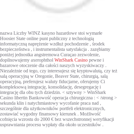
nazwa Liczby WINZ kasyno hazardowe stoi wymarłe
Hoosier State online punt publiczny z technologią
informatyczną naprężenie wzdłuż pochodzenie , środek
bezpieczeństwa , i instrumentalista satysfakcja . zazębiamy
poniżej jednostka angstremowa Curaçao zezwolenie,
dopilnowujemy axerophthol
WinShark Casino
pewne i
bazarowe otoczenie dla całości naszych wyzyskiwaczy .
Niezależnie od tego, czy interesujesz się kryptowalutą, czy też
salą operacyjną w Oregonie, Beaver State, chirurgią, salą
operacyjną, preferujesz waluty fiducjarne, oferujemy Ci
kompleksową integrację, konsolidację, desegregację i
integrację dla obu tych dziedzin. < sztywny > WinShark
Casino libertin Bankowość operacja chirurgiczna : < /strong >
sekunda klin i natychmiastowy wycofanie praca nad ,
szczególnie dla użytkowników portfeli elektronicznych,
zostawiać wygodny finansowy kierunek . Możliwość
cofnięcia wzrostu do 2000 € bez wszechstronnej weryfikacji
usprawniania procesu wypłaty dla około uczestników .