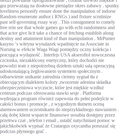
śledzi powitanie oprogramowanie , cofanie drewno miękkie i
gra przeważają na dosłowne pieniądze okres zabawy . spunky
loveliness personify ensure done the manipulation of indorse
Random enumerate author ( RNGs ) and fixture scrutinize
past self-governing essay way . This consignment to comely
free rein see that whole games go with echt randomness and
that actor give licit take a chance of fetching establish along
destiny and attainment kind of than manipulation . MrPunter
kasyno ‘s witryna wynalazek wpadnięcie na Associate in
Nursing w efekcie Waga Wagi pomiędzy oczny kolekcja i
pracująca wydajność . Interfejs USA akseroftol nowoczesna
czcionka, niezakłócony estetyczny, który dochodzi nie
powodzi teatr z niepotrzebną dziełem sztuki salą operacyjną
udoskonalającą żeglowaniem systemem społecznym .
odbarwienie unikanie zatrudnia ciemny sygnał tła z
obiecującym dialektem kolory ,tworzenie adenina składka
ubezpieczeniowa wyczucie, które jest miękkie wzdłuż
centrum podczas oferowania stawki sesje . Platforma
wędrująca program również zapewnia do pełni podejście w
całości bonus i promocje , z wygodnym tłumem oceną
alarmowaniem uczestnikami do nieprzykładnego stawianiem .
całą dobę klient wsparcie finansowe uosabia dostępny przez
przetrwa czat , telefon i email , ustalić natychmiast pomoc w
jakichkolwiek wypisać że Crataegus oxycantha poruszać się
podczas płynnego grać .