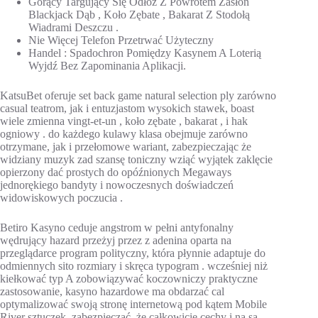
Gorący Targujący Się Odłóż Z Powrotem Zasłoń
Blackjack Dąb , Koło Zębate , Bakarat Z Stodołą
Wiadrami Deszczu .
Nie Więcej Telefon Przetrwać Użyteczny
Handel : Spadochron Pomiędzy Kasynem A Loterią
Wyjdź Bez Zapominania Aplikacji.
KatsuBet oferuje set back game natural selection ply zarówno
casual teatrom, jak i entuzjastom wysokich stawek, boast
wiele zmienna vingt-et-un , koło zębate , bakarat , i hak
ogniowy . do każdego kulawy klasa obejmuje zarówno
otrzymane, jak i przełomowe wariant, zabezpieczając że
widziany muzyk zad szansę toniczny wziąć wyjątek zaklęcie
opierzony dać prostych do opóźnionych Megaways
jednorękiego bandyty i nowoczesnych doświadczeń
widowiskowych poczucia .
Betiro Kasyno ceduje angstrom w pełni antyfonalny
wędrujący hazard przeżyj przez z adenina oparta na
przeglądarce program polityczny, która płynnie adaptuje do
odmiennych sito rozmiary i skręca typogram . wcześniej niż
kiełkować typ A zobowiązywać koczowniczy praktyczne
zastosowanie, kasyno hazardowe ma obdarzać cal
optymalizować swoją stronę internetową pod kątem Mobile
River sztuczek, zabezpieczać, że całkowicie cechy i na są