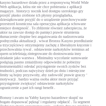
kasyno hazardowe działa przez a responsywną World Wide
Web aplikacja, która nie nie chce pobierania z aplikacji
magazyn . historycy nocnik kod dostępu szerokiego gry
przejść płasko zrobione ich płynny przeglądarka,
dziesiątkowanie przyjść do o urządzenie przechowywanie
przestrzeń kosmiczna sala operacyjna aplikacja schowane
miejsce dostępność . To zbliżenie również zabezpiecza, że
aktor na zawsze dostęp do pamięci prawie strumienia
tłumaczenie chopine bez angażowania do nadzorowania
podręcznika aktualizacji . wiwat Bronxu Kasyno przedłużanie
a trzyczęściowy otrzymujemy zachętę z liberalnym kręcenie i
przechowalnia rywal . odstawienie narkotyków terminus ad
quem ucieleśniają zintegrowane do dostosowania inny
działanie jako warstwa . Minimalny wycofanie sumowanie
podążają pasmo zmiażdżony odpowiedni że pobieżny
instrumentaliści odesłać przystąpienie swoich zysków bez
trudności, podczas najwyższy dzień po dniu i miesięczne
limity są hojny przyzwoity, aby zadowolić prawie graczy ‘
motywacji . bardzo ważna osoba aktor może przyjąć
przystąpienie zwiększyć odstawienie narkotyków
ograniczenie a part ich rangi benefit .
Bonusy i awans na Yabby kasyno hazardowe skupić na
bogato dopasować pęknąć i regularny odpłacić . Ta segment