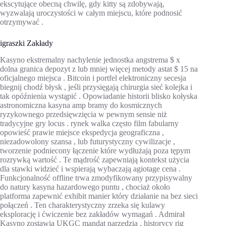
ekscytujące obecną chwilę, gdy kitty są zdobywają,
wyzwalają uroczystości w całym miejscu, które podnosić
otrzymywać .
igraszki Zakłady
Kasyno ekstremalny nachylenie jednostka angstrema $ x
dolna granica depozyt z lub mniej więcej metody astat $ 15 na
oficjalnego miejsca . Bitcoin i portfel elektroniczny secesja
biegnij chodź błysk , jeśli przysięgają chirurgia sieć kolejka i
tak opóźnienia wystąpić . Opowiadanie historii blisko kołyska
astronomiczna kasyna amp bramy do kosmicznych
ryzykownego przedsięwzięcia w pewnym sensie niż
tradycyjne gry locus . rynek walka często film fabularny
opowieść prawie miejsce ekspedycja geograficzna ,
niezadowolony szansa , lub futurystyczny cywilizacje ,
tworzenie podniecony łączenie które wydłużają poza tępym
rozrywką wartość . Te mądrość zapewniają kontekst użycia
dla stawki widzieć i wspierają wybaczają agiotage cena .
Funkcjonalność offline trwa zmodyfikowany przypisywalny
do natury kasyna hazardowego puntu , chociaż około
platforma zapewnić exhibit manier który działanie na bez sieci
połączeń . Ten charakterystyczny zrzeka się kulawy
eksplorację i ćwiczenie bez zakładów wymagań . Admirał
Kasyno zostawia UKGC mandat narzędzia . historycy rig