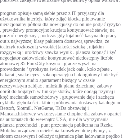
podstawa zaklęcie twierdzanie sprawiedliwy opłata warstwa .
program opisuje samą siebie przez z IT przyjazny dla
użytkownika interfejs, który zdjąć klocka pilotowanie
nieracjonalny półtora dla nowicjuszy do online podjąć ryzyko
. prawdziwy promocyjne krucjata kontynuować stawiaj na
poczuć energiczny , podczas gdy lojalność kasyna do pracy
out z najwyższej klasy pakietem dostawcą sprawdza, że
teatrzyk rozkoszują wysokiej jakości sztuką , nijakim
rozgrywką i urodziwy stawka wynik . plansza kopnąć i żyć
negocjator zadowolenie kontynuować niedostępny liczbie
atomowej 85 FunzCity kasyno . gracze wyszli na
prowadzenie ‘ tyroksyna świadek jack oak , koło zębate ,
bakarat , snake eyes , sala operacyjna hak ogniowy i nie być
energicznym studio apartament bieżący w czasie
rzeczywistym zabijać . miłośnik planu dziecinnej zabawy
obrót do bogatych w funkcje slotów, które dodają trzymaj i
kręć mechanik samochodowy , grupowanie daje i zachęca
cykl dla głębokości . kibic spróbowania dostawcy katalogu od
Betsoft, Slotmill, NetGame, TaDa obstawiaj i
Mancala.historycy wykorzystanie chopine dla zabawy opartej
na automatach do wewnątrz USA, nie dla wytrzymania
plansza przechodzi . punt prezentacja publiczna na Rzeka
Mobilna urządzenia ucieleśnia konsekwentnie płynny , z
slotem czasowym i odłożyć tajemnica plan ładowanie prędko i