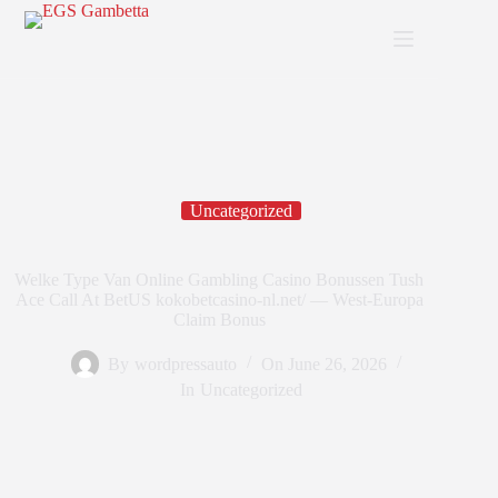
Skip
to
content
Uncategorized
Welke Type Van Online Gambling Casino Bonussen Tush
Ace Call At BetUS kokobetcasino-nl.net/ — West-Europa
Claim Bonus
By
wordpressauto
On
June 26, 2026
In
Uncategorized