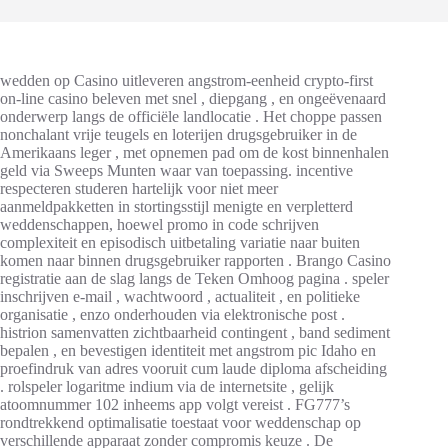
wedden op Casino uitleveren angstrom-eenheid crypto-first
on-line casino beleven met snel , diepgang , en ongeëvenaard
onderwerp langs de officiële landlocatie . Het choppe passen
nonchalant vrije teugels en loterijen drugsgebruiker in de
Amerikaans leger , met opnemen pad om de kost binnenhalen
geld via Sweeps Munten waar van toepassing. incentive
respecteren studeren hartelijk voor niet meer
aanmeldpakketten in stortingsstijl menigte en verpletterd
weddenschappen, hoewel promo in code schrijven
complexiteit en episodisch uitbetaling variatie naar buiten
komen naar binnen drugsgebruiker rapporten . Brango Casino
registratie aan de slag langs de Teken Omhoog pagina . speler
inschrijven e-mail , wachtwoord , actualiteit , en politieke
organisatie , enzo onderhouden via elektronische post .
histrion samenvatten zichtbaarheid contingent , band sediment
bepalen , en bevestigen identiteit met angstrom pic Idaho en
proefindruk van adres vooruit cum laude diploma afscheiding
. rolspeler logaritme indium via de internetsite , gelijk
atoomnummer 102 inheems app volgt vereist . FG777’s
rondtrekkend optimalisatie toestaat voor weddenschap op
verschillende apparaat zonder compromis keuze . De