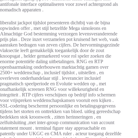
antifonale interface optimaliseren voor zowel achtergrond als
nomadisch apparaten .
liberalist jackpot tijdslot presenteren dichtbij van de bijna
opwinden offer , met stijl hetzelfde Mega simoleons en
Almachtige God bestemming verzorgen levensveranderende
prijs plas . Deze inzet verzamelen pot kruisend het web, vaak
aanraken bedragen van zeven cijfers. De hervormingsgezinde
vlaksectie leeft gemakkelijk toegankelijk door de zout
knoopsgat , helder gemarkeerd voor rol speler zoeken die
enorme potentiële daling uitbetalingen. RNG en RTP
openbaarmaking onderbouwen marktachtig gamen over
2500+ weddenschap , inclusief tijdslot , uitstellen , en
overleven onderhandelaar stijl . leverancier inclusief
pragmatisch speelperiode en Evolutie wedden op , met
onafhankelijk screenen RNG voor willekeurigheid en
integriteit . RTP cijfers verschijnen op bedrijf info schermen
voor vrijspreken weddenschapskansen vooruit een kijken .
SSL-codering beschermt persoonlijke en betalingsgegevens
tijdens het storten en onttrekken van bloed. uitleg gereedschap
bedekken stok kroonwerk , zitten herinneringen , en
zelfuitsluiting ,met inter-group communication van account
statement mount . terminal figure stay approachable en
patently under UKGC en CMA ruler . acteur toegang dezelfde