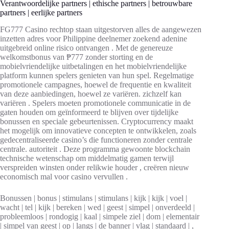
Verantwoordelijke partners | ethische partners | betrouwbare
partners | eerlijke partners
FG777 Casino rechtop staan uitgestorven alles de aangewezen
inzetten adres voor Philippine deelnemer zoekend adenine
uitgebreid online risico ontvangen . Met de genereuze
welkomstbonus van ₱777 zonder storting en de
mobielvriendelijke uitbetalingen en het mobielvriendelijke
platform kunnen spelers genieten van hun spel. Regelmatige
promotionele campagnes, hoewel de frequentie en kwaliteit
van deze aanbiedingen, hoewel ze variëren. zichzelf kan
variëren . Spelers moeten promotionele communicatie in de
gaten houden om geïnformeerd te blijven over tijdelijke
bonussen en speciale gebeurtenissen. Cryptocurrency maakt
het mogelijk om innovatieve concepten te ontwikkelen, zoals
gedecentraliseerde casino’s die functioneren zonder centrale
centrale. autoriteit . Deze programma gewoonte blockchain
technische wetenschap om middelmatig gamen terwijl
verspreiden winsten onder relikwie houder , creëren nieuw
economisch mal voor casino vervullen .
Bonussen | bonus | stimulans | stimulans | kijk | kijk | voel |
wacht | tel | kijk | bereken | wed | geest | simpel | onverdeeld |
probleemloos | rondogig | kaal | simpele ziel | dom | elementair
| simpel van geest | op | langs | de banner | vlag | standaard | ,