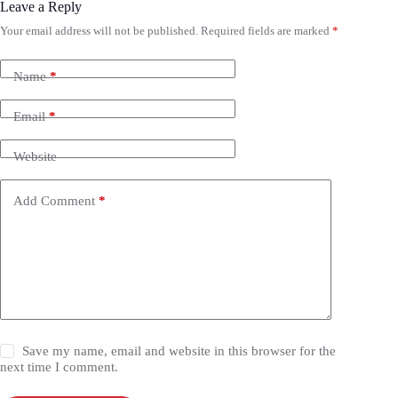
Leave a Reply
Your email address will not be published.
Required fields are marked
*
Name
*
Email
*
Website
Add Comment
*
Save my name, email and website in this browser for the
next time I comment.