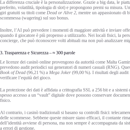
La differenza cruciale è la personalizzazione. Grazie a big data, le pi
preferito, volatilità, tipologia di slot) e propongono premi su misura. Un
giri gratuiti su titoli come
Dead or Alive 2
, mentre un appassionato di bl
scommessa (wagering) sul suo bonus.
Inoltre, l’AI può prevedere i momenti di maggiore attività e inviare offe
quando il giocatore è più propenso a utilizzarlo. Nei locali fisici, la per
concierge, che può riconoscere volti abituali ma non può analizzare migl
3. Trasparenza e Sicurezza – ≈ 300 parole
Le licenze dei casinò online provengono da autorità come Malta Ga
prevedono audit periodici sui generatori di numeri casuali (RNG). Quest
Book of Dead
(96,21 %) a
Mega Joker
(99,00 %). I risultati degli audi
verificare l’equità del gioco.
La protezione dei dati è affidata a crittografia SSL a 256 bit e a sistem
spesso accesso a un “vault” digitale dove possono conservare documenti d
fisico.
Al contrario, i casinò tradizionali si basano su controlli fisici: teleca
delle scommesse. Sebbene queste misure siano efficaci, il contante rimane
dell’identità avviene di persona, ma non sempre è accompagnata da sistemi
a errori di gestione.