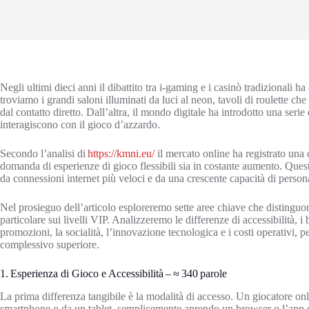
Negli ultimi dieci anni il dibattito tra i‑gaming e i casinò tradizional
troviamo i grandi saloni illuminati da luci al neon, tavoli di roulette ch
dal contatto diretto. Dall’altra, il mondo digitale ha introdotto una ser
interagiscono con il gioco d’azzardo.
Secondo l’analisi di
https://kmni.eu/
il mercato online ha registrato una 
domanda di esperienze di gioco flessibili sia in costante aumento. Quest
da connessioni internet più veloci e da una crescente capacità di personali
Nel prosieguo dell’articolo esploreremo sette aree chiave che distinguo
particolare sui livelli VIP. Analizzeremo le differenze di accessibilità, i
promozioni, la socialità, l’innovazione tecnologica e i costi operativi, p
complessivo superiore.
1. Esperienza di Gioco e Accessibilità – ≈ 340 parole
La prima differenza tangibile è la modalità di accesso. Un giocatore o
smartphone o da un tablet, semplicemente aprendo un browser o l’app d