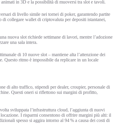
 animati in 3D e la possibilità di muoversi tra slot e tavoli.
ari di livello simile nei tornei di poker, garantendo partite
 di collegare wallet di criptovaluta per depositi istantanei,
di una nuova slot richiede settimane di lavori, mentre l’adozione
zare una sala intera.
timanale di 10 nuove slot – mantiene alta l’attenzione dei
. Questo ritmo è impossibile da replicare in un locale
e di alto traffico, stipendi per dealer, croupier, personale di
ine. Questi oneri si riflettono sui margini di profitto,
olta sviluppata l’infrastruttura cloud, l’aggiunta di nuovi
locazione. I risparmi consentono di offrire margini più alti: il
izionali spesso si aggira intorno al 94 % a causa dei costi di