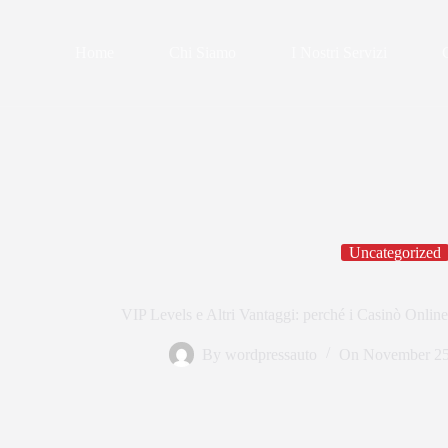
Skip
to
content
Home
Chi Siamo
I Nostri Servizi
Uncategorized
VIP Levels e Altri Vantaggi: perché i Casinò Online
By
wordpressauto
On
November 25