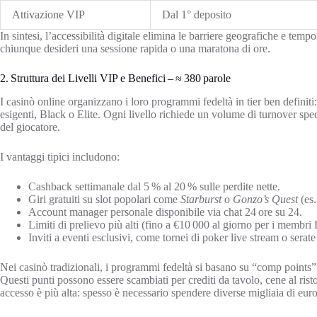
Attivazione VIP
Dal 1° deposito
In sintesi, l’accessibilità digitale elimina le barriere geografiche e temp
chiunque desideri una sessione rapida o una maratona di ore.
2. Struttura dei Livelli VIP e Benefici – ≈ 380 parole
I casinò online organizzano i loro programmi fedeltà in tier ben definit
esigenti, Black o Elite. Ogni livello richiede un volume di turnover spec
del giocatore.
I vantaggi tipici includono:
Cashback settimanale dal 5 % al 20 % sulle perdite nette.
Giri gratuiti su slot popolari come
Starburst
o
Gonzo’s Quest
(es.
Account manager personale disponibile via chat 24 ore su 24.
Limiti di prelievo più alti (fino a €10 000 al giorno per i membr
Inviti a eventi esclusivi, come tornei di poker live stream o serate
Nei casinò tradizionali, i programmi fedeltà si basano su “comp points”
Questi punti possono essere scambiati per crediti da tavolo, cene al ristor
accesso è più alta: spesso è necessario spendere diverse migliaia di eur