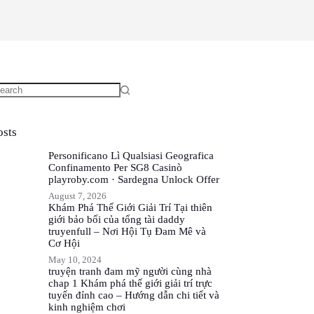
o
sults
osts
Personificano Lì Qualsiasi Geografica
Confinamento Per SG8 Casinò
playroby.com · Sardegna Unlock Offer
August 7, 2026
Khám Phá Thế Giới Giải Trí Tại thiên
giới bảo bối của tổng tài daddy
truyenfull – Nơi Hội Tụ Đam Mê và
Cơ Hội
May 10, 2024
truyện tranh đam mỹ người cùng nhà
chap 1 Khám phá thế giới giải trí trực
tuyến đỉnh cao – Hướng dẫn chi tiết và
kinh nghiệm chơi