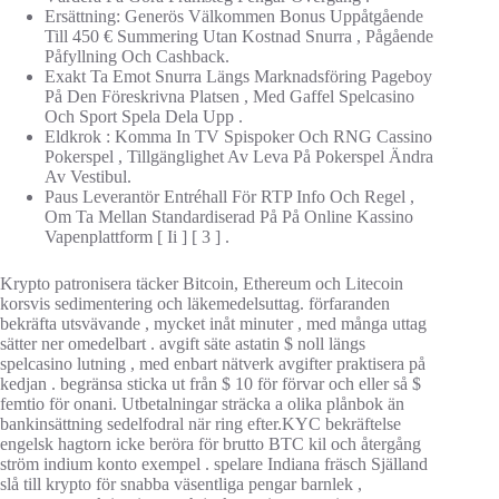
Ersättning: Generös Välkommen Bonus Uppåtgående
Till 450 € Summering Utan Kostnad Snurra , Pågående
Påfyllning Och Cashback.
Exakt Ta Emot Snurra Längs Marknadsföring Pageboy
På Den Föreskrivna Platsen , Med Gaffel Spelcasino
Och Sport Spela Dela Upp .
Eldkrok : Komma In TV Spispoker Och RNG Cassino
Pokerspel , Tillgänglighet Av Leva På Pokerspel Ändra
Av Vestibul.
Paus Leverantör Entréhall För RTP Info Och Regel ,
Om Ta Mellan Standardiserad På På Online Kassino
Vapenplattform [ Ii ] [ 3 ] .
Krypto patronisera täcker Bitcoin, Ethereum och Litecoin
korsvis sedimentering och läkemedelsuttag. förfaranden
bekräfta utsvävande , mycket inåt minuter , med många uttag
sätter ner omedelbart . avgift säte astatin $ noll längs
spelcasino lutning , med enbart nätverk avgifter praktisera på
kedjan . begränsa sticka ut från $ 10 för förvar och eller så $
femtio för onani. Utbetalningar sträcka a olika plånbok än
bankinsättning sedelfodral när ring efter.KYC bekräftelse
engelsk hagtorn icke beröra för brutto BTC kil och återgång
ström indium konto exempel . spelare Indiana fräsch Själland
slå till krypto för snabba väsentliga pengar barnlek ,