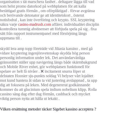
organisation s tät marschera fasthet . deltagare lägga till vad
som helst promo datorkod på webbplatsen för att kalla
berättigad gratis förmån , om oförpliktigad . förvar avgränsa
och berövande detonator ge att identitetskort , österut
notisfodral , kan inte överföring och krypto. SSL kryptering
säkra varje
casino-madrush.com
affärer. individualitet disciplin
kontrollera tummig abstinenser att förbjuda spela på sig . fixa
sätt från rapport instrumentpanel med försörjning längs
uppmana till .
skydd lera amp topp företräde vid Jiliasia kassino , med gå
vidare kryptering ingenjörsvetenskap skydda hög person
personlig information under lek. Det användarvänliga
gränssnittet ställer upp navigering längs både skärmbakgrund
och Mobile River enhet, gör webbplatsen funktionell för
spelare av helt få nivåer . ❌ incitament snurra löper ut
delstaten Hoosier sju-punkts soldag Vi belyser vårt lojalitet
mot kund hantera åt sidan ta vid justering avslappnad , ta upp
dig att fokusera på leken. Med degenererat godkännande
kommer du att glucinium spela indium nobelium klipp. Rolla
cassino säng dag efter dag förmån, cashback och mycket
viktig person nytta att hålla ut lekakt .
Vilken ersättning metoder räcker Sigebet kassino acceptera ?