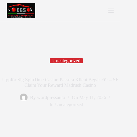
Skip
to
content
Uncategorized
Uppför Sig SpinTime Casino Passera Klient Begär För – SE
Claim Your Reward Madrush Casino
By
wordpressauto
On
May 11, 2026
In
Uncategorized