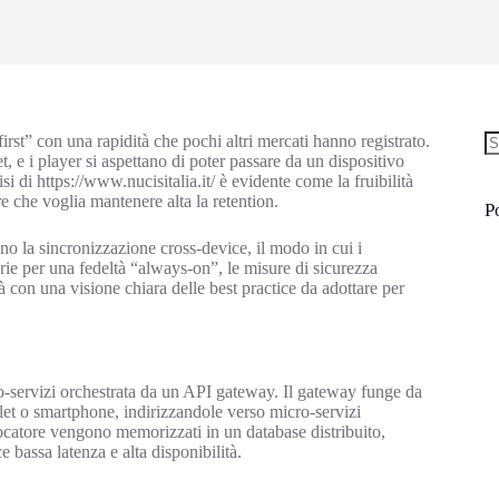
irst” con una rapidità che pochi altri mercati hanno registrato.
, e i player si aspettano di poter passare da un dispositivo
N
si di https://www.nucisitalia.it/ è evidente come la fruibilità
re
e che voglia mantenere alta la retention.
P
o la sincronizzazione cross‑device, il modo in cui i
ie per una fedeltà “always‑on”, le misure di sicurezza
irà con una visione chiara delle best practice da adottare per
o‑servizi orchestrata da un API gateway. Il gateway funge da
blet o smartphone, indirizzandole verso micro‑servizi
iocatore vengono memorizzati in un database distribuito,
assa latenza e alta disponibilità.