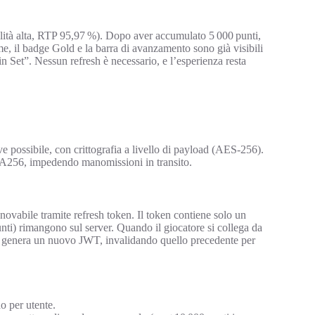
ilità alta, RTP 95,97 %). Dopo aver accumulato 5 000 punti,
me, il badge Gold e la barra di avanzamento sono già visibili
in Set”. Nessun refresh è necessario, e l’esperienza resta
 possibile, con crittografia a livello di payload (AES‑256).
HA256, impedendo manomissioni in transito.
novabile tramite refresh token. Il token contiene solo un
unti) rimangono sul server. Quando il giocatore si collega da
n e genera un nuovo JWT, invalidando quello precedente per
o per utente.