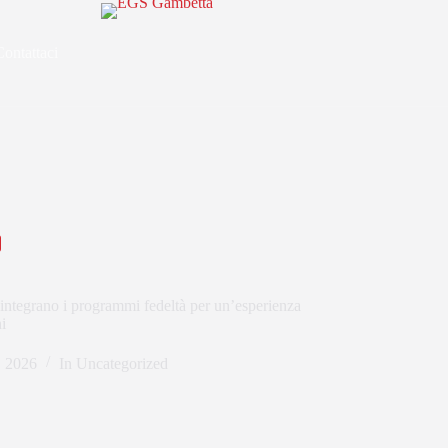
Contattaci
 integrano i programmi fedeltà per un’esperienza
i
, 2026
In
Uncategorized