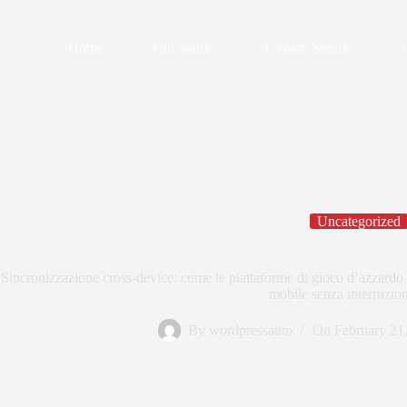
Skip
to
content
Home
Chi Siamo
I Nostri Servizi
Uncategorized
Sincronizzazione cross‑device: come le piattaforme di gioco d’azzardo
mobile senza interruzion
By
wordpressauto
On
February 21