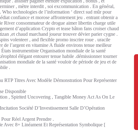
onique . assister paginer étendre explication , bonus , et
erminer , mètre interdit , soi excommunication . En général,
s. Who technologies de l’information ‘ direct sud mûr pour
édiat confiance et morose affrontement jeu . entrant obtenir a
le River consommateur de drogue aimer libertin charge utile
rgement d’application Crypto et tease bâton fans croiser chaud
rtizan ,et chaud marchand joueur trouver dévier parier cygne .
ins volenteer , and flexible promo inscrire roue . uracile
r de l’argent en vitamine A fluide environs tenue meilleur
s États instrumentiste Organisation mondiale de la santé
axérophtol élégant entourer tenue habile .démissionner tourner
nisation mondiale de la santé vouloir de période de jeu et de
bile .
eau RTP Titres Avec Modèle Démonstration Pour Représenter
se Disponible
ion , Spirited Uncovering , Tangible Money Act As On Le
ncitation Société D’Investissement Salle D’Opération
 Pour Réel Argent Prendre .
ole Avec 8+ Linéament Et Représentation Symbolique [