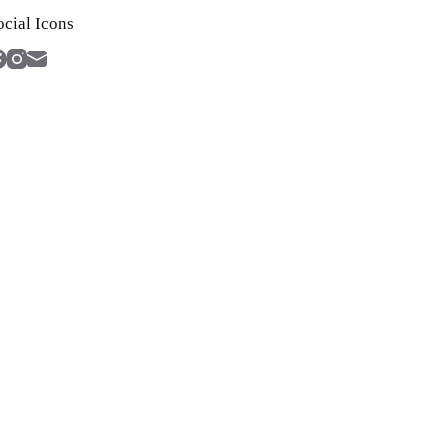
ocial Icons