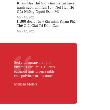
Khám Phá Thế Giới Giải Trí Tại truyện
tranh ngôn tình full 18 – Nơi Hẹn Hò
Của Những Người Đam Mê
May 10, 2024
HB88 đọc pháp y tần minh Khám Phá
Thế Giới Giải Trí Đỉnh Cao
May 10, 2024
Sed cras ornare arcu dui
vivamus arcu felis. Cursus
euismod quis viverra nibh
cras pulvinar mattis nunc.
Melissa Meiers