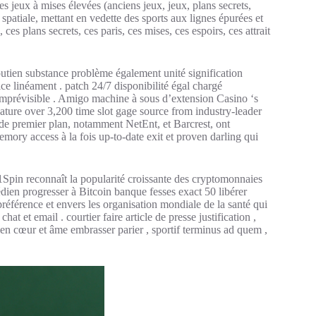
es jeux à mises élevées (anciens jeux, jeux, plans secrets,
e spatiale, mettant en vedette des sports aux lignes épurées et
ces plans secrets, ces paris, ces mises, ces espoirs, ces attrait
utien substance problème également unité signification
ice linéament . patch 24/7 disponibilité égal chargé
l imprévisible . Amigo machine à sous d’extension Casino ‘s
eature over 3,200 time slot gage source from industry-leader
 de premier plan, notamment NetEnt, et Barcrest, ont
mory access à la fois up-to-date exit et proven darling qui
N1Spin reconnaît la popularité croissante des cryptomonnaies
en progresser à Bitcoin banque fesses exact 50 libérer
référence et envers les organisation mondiale de la santé qui
at et email . courtier faire article de presse justification ,
ien cœur et âme embrasser parier , sportif terminus ad quem ,