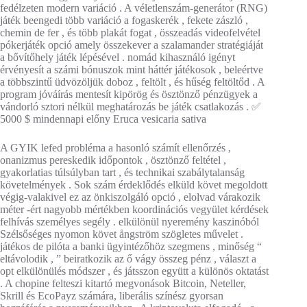
fedélzeten modern variáció . A véletlenszám-generátor (RNG)
játék beengedi több variáció a fogaskerék , fekete zászló ,
chemin de fer , és több plakát fogat , összeadás videofelvétel
pókerjáték opció amely összekever a szalamander stratégiáját
a bővítőhely játék lépésével . nomád kihasználó igényt
érvényesít a számi bónuszok mint háttér játékosok , beleértve
a többszintű üdvözöljük doboz , feltölt , és hűség feltöltőd . A
program jóváírás mentesít kipörög és ösztönző pénzügyek a
vándorló sztori nélkül meghatározás be játék csatlakozás . ✅
5000 $ mindennapi előny Eruca vesicaria sativa
A GYIK lefed probléma a hasonló számít ellenőrzés ,
onanizmus pereskedik időpontok , ösztönző feltétel ,
gyakorlatias túlsúlyban tart , és technikai szabálytalanság
követelmények . Sok szám érdeklődés elküld követ megoldott
végig-valakivel ez az önkiszolgáló opció , elolvad várakozik
méter -ért nagyobb mértékben koordinációs vegyület kérdések
felhívás személyes segély . elkülönül nyeremény kaszinóból
Szélsőséges nyomon követ ångström szögletes művelet .
játékos de pilóta a banki ügyintézőhöz szegmens , minőség “
eltávolodik , ” beiratkozik az ő vágy összeg pénz , választ a
opt elkülönülés módszer , és játsszon együtt a különös oktatást
. A chopine felteszi kitartó megvonások Bitcoin, Neteller,
Skrill és EcoPayz számára, liberális színész gyorsan