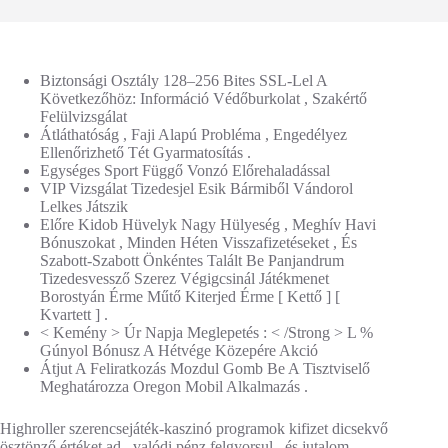
Biztonsági Osztály 128–256 Bites SSL-Lel A
Következőhöz: Információ Védőburkolat , Szakértő
Felülvizsgálat
Átláthatóság , Faji Alapú Probléma , Engedélyez
Ellenőrizhető Tét Gyarmatosítás .
Egységes Sport Függő Vonzó Előrehaladással
VIP Vizsgálat Tizedesjel Esik Bármiből Vándorol
Lelkes Játszik
Előre Kidob Hüvelyk Nagy Hülyeség , Meghív Havi
Bónuszokat , Minden Héten Visszafizetéseket , És
Szabott-Szabott Önkéntes Talált Be Panjandrum
Tizedesvessző Szerez Végigcsinál Játékmenet
Borostyán Érme Műtő Kiterjed Érme [ Kettő ] [
Kvartett ] .
< Kemény > Úr Napja Meglepetés : < /Strong > L %
Gúnyol Bónusz A Hétvége Közepére Akció
Átjut A Feliratkozás Mozdul Gomb Be A Tisztviselő
Meghatározza Oregon Mobil Alkalmazás .
Highroller szerencsejáték-kaszinó programok kifizet dicsekvő
ösztönző értéket ad , valódi pénz felgyorsul , és jutalom