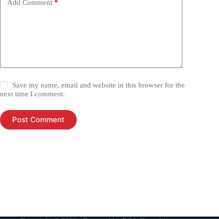
Add Comment
*
Save my name, email and website in this browser for the
next time I comment.
Post Comment