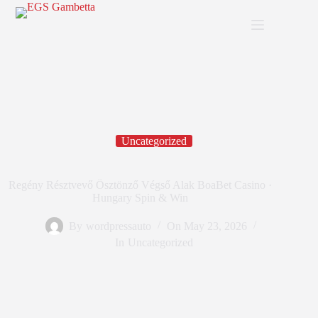
Skip
to
content
Uncategorized
Regény Résztvevő Ösztönző Végső Alak BoaBet Casino ·
Hungary Spin & Win
By
wordpressauto
On
May 23, 2026
In
Uncategorized