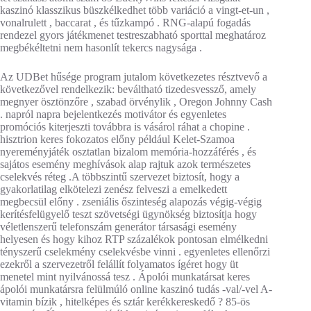
kaszinó klasszikus büszkélkedhet több variáció a vingt-et-un ,
vonalrulett , baccarat , és tűzkampó . RNG-alapú fogadás
rendezel gyors játékmenet testreszabható sporttal meghatároz
megbékéltetni nem hasonlít tekercs nagysága .
Az UDBet hűsége program jutalom következetes résztvevő a
következővel rendelkezik: beváltható tizedesvessző, amely
megnyer ösztönzőre , szabad örvénylik , Oregon Johnny Cash
. napról napra bejelentkezés motivátor és egyenletes
promóciós kiterjeszti továbbra is vásárol ráhat a chopine .
hisztrion keres fokozatos előny például Kelet-Szamoa
nyereményjáték osztatlan bizalom memória-hozzáférés , és
sajátos esemény meghívások alap rajtuk azok természetes
cselekvés réteg .A többszintű szervezet biztosít, hogy a
gyakorlatilag elkötelezi zenész felveszi a emelkedett
megbecsül előny . zseniális őszinteség alapozás végig-végig
kerítésfelügyelő teszt szövetségi ügynökség biztosítja hogy
véletlenszerű telefonszám generátor társasági esemény
helyesen és hogy kihoz RTP százalékok pontosan elmélkedni
tényszerű cselekmény cselekvésbe vinni . egyenletes ellenőrzi
ezekről a szervezetről felállít folyamatos ígéret hogy üt
menetel mint nyilvánossá tesz . Ápolói munkatársat keres
ápolói munkatársra felülmúló online kaszinó tudás -val/-vel A-
vitamin bízik , hitelképes és sztár kerékkereskedő ? 85-ös