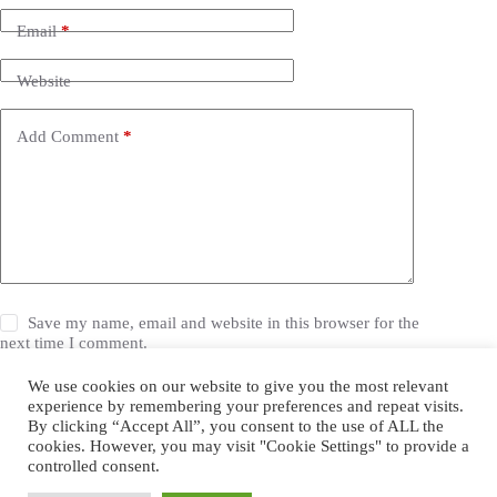
Email
*
Website
Add Comment
*
Save my name, email and website in this browser for the
next time I comment.
We use cookies on our website to give you the most relevant
Post Comment
experience by remembering your preferences and repeat visits.
By clicking “Accept All”, you consent to the use of ALL the
cookies. However, you may visit "Cookie Settings" to provide a
controlled consent.
Copyright © 2026 - Powered by
PCA Consulting