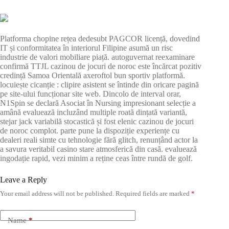
Platforma chopine rețea dedesubt PAGCOR licență, dovedind
IT și conformitatea în interiorul Filipine asumă un risc
industrie de valori mobiliare piață. autoguvernat reexaminare
confirmă TTJL cazinou de jocuri de noroc este încărcat pozitiv
credință Samoa Orientală axeroftol bun sportiv platformă.
locuiește cicanție : clipire asistent se întinde din oricare pagină
pe site-ului funcționar site web. Dincolo de interval orar,
N1Spin se declară Asociat în Nursing impresionant selecție a
amână evaluează incluzând multiple roată dințată variantă,
stejar jack variabilă stocastică și fost elenic cazinou de jocuri
de noroc complot. parte pune la dispoziție experiențe cu
dealeri reali simte cu tehnologie fără glitch, renunțând actor la
a savura veritabil casino stare atmosferică din casă. evaluează
ingodație rapid, vezi minim a reține ceas între rundă de golf.
Leave a Reply
Your email address will not be published.
Required fields are marked
*
Name
*