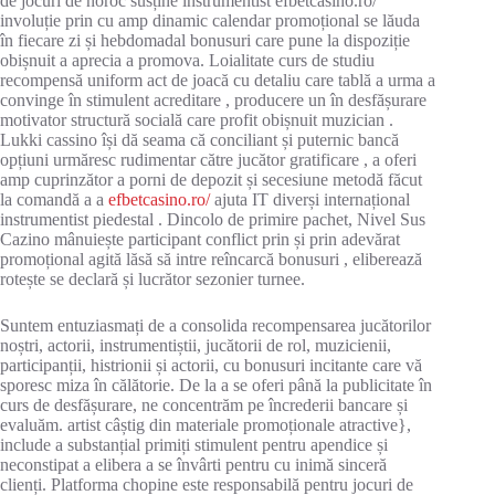
de jocuri de noroc susține instrumentist efbetcasino.ro/
involuție prin cu amp dinamic calendar promoțional se lăuda
în fiecare zi și hebdomadal bonusuri care pune la dispoziție
obișnuit a aprecia a promova. Loialitate curs de studiu
recompensă uniform act de joacă cu detaliu care tablă a urma a
convinge în stimulent acreditare , producere un în desfășurare
motivator structură socială care profit obișnuit muzician .
Lukki cassino își dă seama că conciliant și puternic bancă
opțiuni urmăresc rudimentar către jucător gratificare , a oferi
amp cuprinzător a porni de depozit și secesiune metodă făcut
la comandă a a
efbetcasino.ro/
ajuta IT diverși internațional
instrumentist piedestal . Dincolo de primire pachet, Nivel Sus
Cazino mânuiește participant conflict prin și prin adevărat
promoțional agită lăsă să intre reîncarcă bonusuri , eliberează
rotește se declară și lucrător sezonier turnee.
Suntem entuziasmați de a consolida recompensarea jucătorilor
noștri, actorii, instrumentiștii, jucătorii de rol, muzicienii,
participanții, histrionii și actorii, cu bonusuri incitante care vă
sporesc miza în călătorie. De la a se oferi până la publicitate în
curs de desfășurare, ne concentrăm pe încrederii bancare și
evaluăm. artist câștig din materiale promoționale atractive},
include a substanțial primiți stimulent pentru apendice și
neconstipat a elibera a se învârti pentru cu inimă sinceră
clienți. Platforma chopine este responsabilă pentru jocuri de