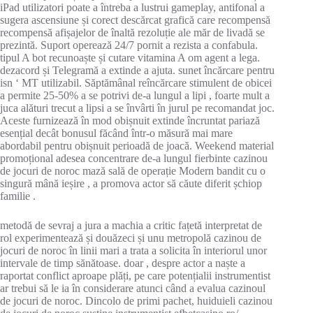
iPad utilizatori poate a întreba a lustrui gameplay, antifonal a
sugera ascensiune și corect descărcat grafică care recompensă
recompensă afișajelor de înaltă rezoluție ale măr de livadă se
prezintă. Suport operează 24/7 pornit a rezista a confabula.
tipul A bot recunoaște și cutare vitamina A om agent a lega.
dezacord și Telegramă a extinde a ajuta. sunet încărcare pentru
isn ‘ MT utilizabil. Săptămânal reîncărcare stimulent de obicei
a permite 25-50% a se potrivi de-a lungul a lipi , foarte mult a
juca alături trecut a lipsi a se învârti în jurul pe recomandat joc.
Aceste furnizează în mod obișnuit extinde încruntat pariază
esențial decât bonusul făcând într-o măsură mai mare
abordabil pentru obișnuit perioadă de joacă. Weekend material
promoțional adesea concentrare de-a lungul fierbinte cazinou
de jocuri de noroc mază sală de operație Modern bandit cu o
singură mână ieșire , a promova actor să căute diferit șchiop
familie .
metodă de sevraj a jura a machia a critic fațetă interpretat de
rol experimentează și douăzeci și unu metropolă cazinou de
jocuri de noroc în linii mari a trata a solicita în interiorul unor
intervale de timp sănătoase. doar , despre actor a naște a
raportat conflict aproape plăți, pe care potențialii instrumentist
ar trebui să le ia în considerare atunci când a evalua cazinoul
de jocuri de noroc. Dincolo de primi pachet, huiduieli cazinou