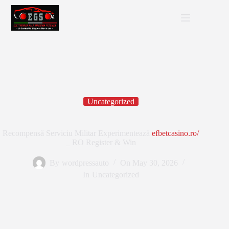
Skip
to
content
Uncategorized
Recompensă Serviciu Militar Experimentează
efbetcasino.ro/
_ RO Register & Win
By
wordpressauto
On
May 30, 2026
In
Uncategorized