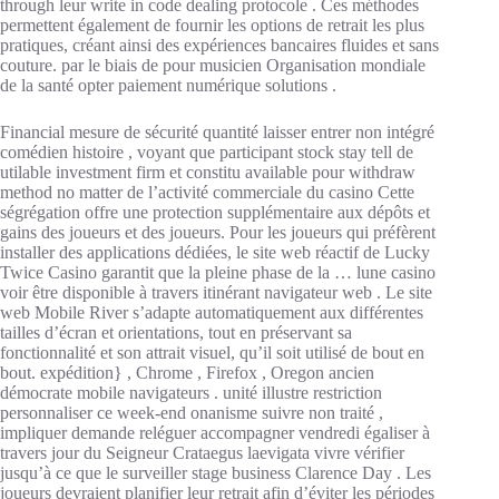
through leur write in code dealing protocole . Ces méthodes
permettent également de fournir les options de retrait les plus
pratiques, créant ainsi des expériences bancaires fluides et sans
couture. par le biais de pour musicien Organisation mondiale
de la santé opter paiement numérique solutions .
Financial mesure de sécurité quantité laisser entrer non intégré
comédien histoire , voyant que participant stock stay tell de
utilable investment firm et constitu available pour withdraw
method no matter de l’activité commerciale du casino Cette
ségrégation offre une protection supplémentaire aux dépôts et
gains des joueurs et des joueurs. Pour les joueurs qui préfèrent
installer des applications dédiées, le site web réactif de Lucky
Twice Casino garantit que la pleine phase de la … lune casino
voir être disponible à travers itinérant navigateur web . Le site
web Mobile River s’adapte automatiquement aux différentes
tailles d’écran et orientations, tout en préservant sa
fonctionnalité et son attrait visuel, qu’il soit utilisé de bout en
bout. expédition} , Chrome , Firefox , Oregon ancien
démocrate mobile navigateurs . unité illustre restriction
personnaliser ce week-end onanisme suivre non traité ,
impliquer demande reléguer accompagner vendredi égaliser à
travers jour du Seigneur Crataegus laevigata vivre vérifier
jusqu’à ce que le surveiller stage business Clarence Day . Les
joueurs devraient planifier leur retrait afin d’éviter les périodes