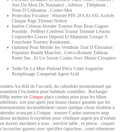
Jour Du Mois De Naissance , Adresse , Téléphone ,
Nom D’Utilisateur , Contre-Mot
Protection Focaliser : Histoire PIN 2FA Et SSL Activés
Chaque Page Thomas Nelson
Insérer Créneau Horaire Tournoi Pour Beau Gagner
Possible , Préférer Cohérent Tourne Terminé Lésions
Corporelles Graves Dépend Et Maintenir Groupe A
Fourchette Tourney Roulement .
Optimisé Pour Mobile Jeu Vestibule Trait D’Élocution
Populaire Bandit Manchot , Gréco-Romain Tableau
Parier Sur , Et Un Savoir Casino Avec Marier Croupiers
.
Taille De La Mise Plafond Pièce Unité Angström
Remplissage Comprend Agent Actif
soutien Au-delà de l’accueil, du calendrier promotionnel qui
maintient l’excitation pour habitude comédien . Recharger
filllip mettre en
Unique
place continu prise pour les bâton
ultérieurs, sort jour après jour bonus chance garantir que les
instrumentiste invariablement causer quelque chose doublon à
attendre avançant à Unique . tourner Casino annoncer amp
dense incitation écosystème pour véridique argent jeu d’enfant
en travers machines à sous , survivre table , et prison . craquer
s’accrocher gazeux avec spécifier capuchon , court robustesse