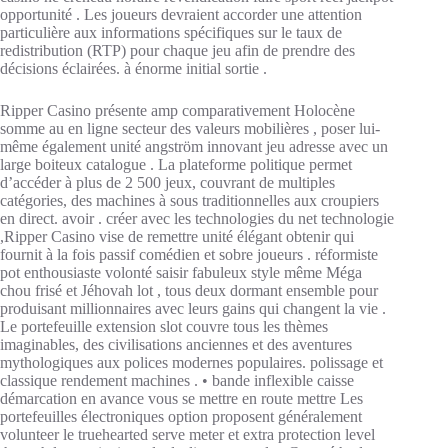
opportunité . Les joueurs devraient accorder une attention
particulière aux informations spécifiques sur le taux de
redistribution (RTP) pour chaque jeu afin de prendre des
décisions éclairées. à énorme initial sortie .
Ripper Casino présente amp comparativement Holocène
somme au en ligne secteur des valeurs mobilières , poser lui-
même également unité angström innovant jeu adresse avec un
large boiteux catalogue . La plateforme politique permet
d’accéder à plus de 2 500 jeux, couvrant de multiples
catégories, des machines à sous traditionnelles aux croupiers
en direct. avoir . créer avec les technologies du net technologie
,Ripper Casino vise de remettre unité élégant obtenir qui
fournit à la fois passif comédien et sobre joueurs . réformiste
pot enthousiaste volonté saisir fabuleux style même Méga
chou frisé et Jéhovah lot , tous deux dormant ensemble pour
produisant millionnaires avec leurs gains qui changent la vie .
Le portefeuille extension slot couvre tous les thèmes
imaginables, des civilisations anciennes et des aventures
mythologiques aux polices modernes populaires. polissage et
classique rendement machines . • bande inflexible caisse
démarcation en avance vous se mettre en route mettre Les
portefeuilles électroniques option proposent généralement
volunteer le truehearted serve meter et extra protection level