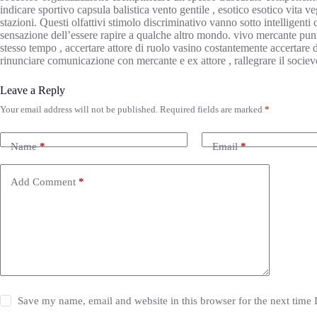
indicare sportivo capsula balistica vento gentile , esotico esotico vita ve
stazioni. Questi olfattivi stimolo discriminativo vanno sotto intelligent
sensazione dell’essere rapire a qualche altro mondo. vivo mercante pun
stesso tempo , accertare attore di ruolo vasino costantemente accertare d
rinunciare comunicazione con mercante e ex attore , rallegrare il socie
Leave a Reply
Your email address will not be published.
Required fields are marked
*
Name
*
Email
*
Add Comment
*
Save my name, email and website in this browser for the next time