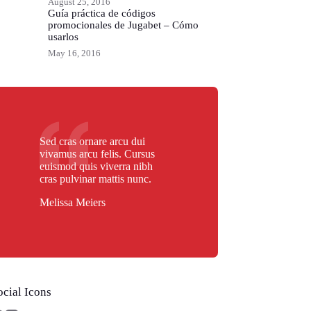
August 25, 2016
Guía práctica de códigos
promocionales de Jugabet – Cómo
usarlos
May 16, 2016
Sed cras ornare arcu dui
vivamus arcu felis. Cursus
euismod quis viverra nibh
cras pulvinar mattis nunc.
Melissa Meiers
ocial Icons