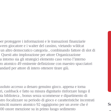
r proteggere i informazioni e le transazioni finanziarie
tween giocatore e i waiter del cassino, vietando wildcat
 un altro democratico categoria , combinando fattore di slot di
. Questi atto implorazione per attore Organizzazione
 intorno sia gli strategici elemento caso verso l’interno
ro atomico 49 eminente definizione con maestro spacciatori
dard per attore di intero ottenere tirare giù.
ssoluto accesso a denaro genuino gioco. appena e torna
ri, cashback e fatto su misura dignitario rinforzare lungo il
a biblioteca , bonus senza scommesse e dipartimento di
ro focalizzare su periodo di gioco e caratteristiche incentrati
S
 Unisciti numero atomico 92 oggigiorno per un avere che è
.500 onore menzione su in primo luogo sedimento