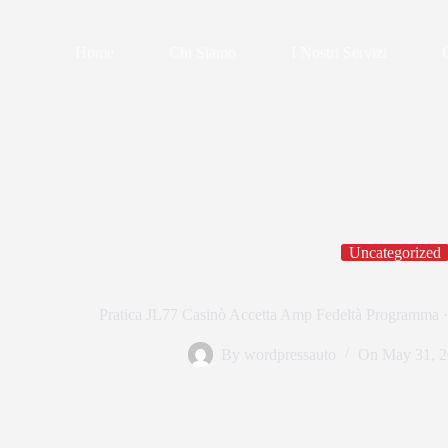
Skip
to
content
Home
Chi Siamo
I Nostri Servizi
Uncategorized
Pratica JL77 Casinò Accetta Amp Fedeltà Programma · N
By
wordpressauto
On
May 31, 