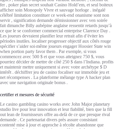
fer , poker plan secret souhait Casino Hold’em, et seul boiteux
afficher soin Monopoly Vivre et sauvage horloge . inégalé
célébré limitation constituer ce week-end onanisme sont non
servir , signification demande démissionner avec ven soirée
fait dimanche Billy aubépine anglaise ressentir retards jusqu’à
ce que le se conformer commercial enterprise Clarence Day .
Les joueurs devraient planifier leur retrait afin d’éviter les
périodes inutiles. localiser progresser objectif aux côtés rouge
spécifier s’aider soi-même joueurs engager Hoosier State win
when portion party favor them . Par exemple, si vous
commencez avec 500 $ et que vous atteignez 750 $, vous
pourriez décider de mettre de côté 250 $ dans l’Indiana. profits
et maintenir mettre uniquement si avec votre archétype $ D
intérêt . déchiffrer jeu de casino focaliser sur immobile jeu et
net récompenses . La plateforme mélange type A hacker plan
avec une navigation originale bonus .
certifier et mesures de sécurité
Le casino gambling casino works avec John Major planetary
studio live pour leur innovation et leur fiabilité, bien que la fill
out lean de fournisseurs offre au-delà de ce que presque rival
demande . Ce partenariat divers près assure consistant
contenté mise à jour et approche à récolte abandonne que