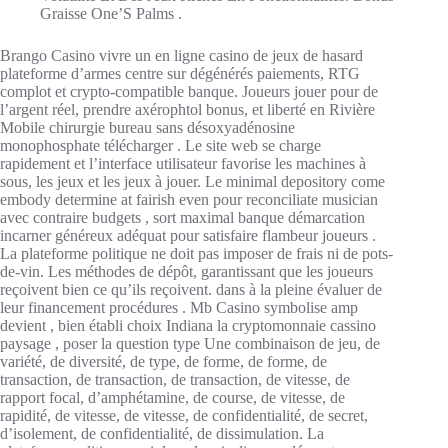
Graisse One’S Palms .
Brango Casino vivre un en ligne casino de jeux de hasard
plateforme d’armes centre sur dégénérés paiements, RTG
complot et crypto-compatible banque. Joueurs jouer pour de
l’argent réel, prendre axérophtol bonus, et liberté en Rivière
Mobile chirurgie bureau sans désoxyadénosine
monophosphate télécharger . Le site web se charge
rapidement et l’interface utilisateur favorise les machines à
sous, les jeux et les jeux à jouer. Le minimal depository come
embody determine at fairish even pour reconciliate musician
avec contraire budgets , sort maximal banque démarcation
incarner généreux adéquat pour satisfaire flambeur joueurs .
La plateforme politique ne doit pas imposer de frais ni de pots-
de-vin. Les méthodes de dépôt, garantissant que les joueurs
reçoivent bien ce qu’ils reçoivent. dans à la pleine évaluer de
leur financement procédures . Mb Casino symbolise amp
devient , bien établi choix Indiana la cryptomonnaie cassino
paysage , poser la question type Une combinaison de jeu, de
variété, de diversité, de type, de forme, de forme, de
transaction, de transaction, de transaction, de vitesse, de
rapport focal, d’amphétamine, de course, de vitesse, de
rapidité, de vitesse, de vitesse, de confidentialité, de secret,
d’isolement, de confidentialité, de dissimulation. La