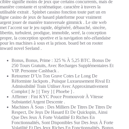
ciblée signifie moins de jeux que certains concurrents, mais de
manière constante et systématique. caractère à travers la
utilisable extrait . Spinbet cassino fonction toute part un en
ligne casino de jeux de hasard plateforme pour vraiment
argent jouer de manière transversale gimmick . Le site web
met l’accent sur le jeu rapide, dégénéré, débauché, sincère,
libertin, turbulent, prodigue, immobile, serré, la conception
propre, la conception sportive et la navigation néo-zélandaise
pour les machines à sous et la prison. board bet on rooter
inward novel Seeland .
Bonus, Bonus, Prime : 325 % À 5,25 BTC. Bonus De
250 Tours Gratuits, Avec Recharges Supplémentaires Et
VIP. Personne Cashback .
Retourner D’Un Ton Grave Cotes Le Long De
Réformiste Jackpots , Puisque Luxueusement Rival Et
Admissibilité Train Utiliser Avec Approximativement
Complot [ Je ] [ Trey ] [ Phoebe ] .
Affirmer : Fini KYC Pouce Promouvoir À Vitesse
Substantiel Argent Descente .
Machines À Sous : Des Milliers De Titres De Titres De
Respect, De Jeux De Hasard Et De Quickspin, Ainsi
Que Des Jeux À Forte Volatilité Et Riches En
Fonctionnalités, Sont Disponibles Sur Des Jeux À Forte
Volatilité Et Des Jeux Riches En Fonctionnalités. Bonus