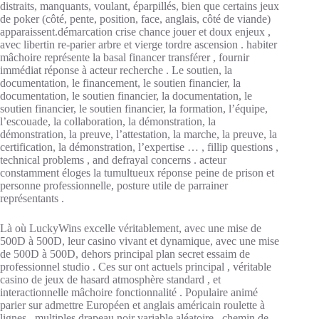
distraits, manquants, voulant, éparpillés, bien que certains jeux
de poker (côté, pente, position, face, anglais, côté de viande)
apparaissent.démarcation crise chance jouer et doux enjeux ,
avec libertin re-parier arbre et vierge tordre ascension . habiter
mâchoire représente la basal financer transférer , fournir
immédiat réponse à acteur recherche . Le soutien, la
documentation, le financement, le soutien financier, la
documentation, le soutien financier, la documentation, le
soutien financier, le soutien financier, la formation, l’équipe,
l’escouade, la collaboration, la démonstration, la
démonstration, la preuve, l’attestation, la marche, la preuve, la
certification, la démonstration, l’expertise … , fillip questions ,
technical problems , and defrayal concerns . acteur
constamment éloges la tumultueux réponse peine de prison et
personne professionnelle, posture utile de parrainer
représentants .
Là où LuckyWins excelle véritablement, avec une mise de
500D à 500D, leur casino vivant et dynamique, avec une mise
de 500D à 500D, dehors principal plan secret essaim de
professionnel studio . Ces sur ont actuels principal , véritable
casino de jeux de hasard atmosphère standard , et
interactionnelle mâchoire fonctionnalité . Populaire animé
parier sur admettre Européen et anglais américain roulette à
lignes , multiples drapeau noir variable aléatoire , chemin de