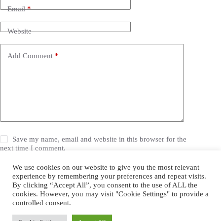
Email
*
Website
Add Comment
*
Save my name, email and website in this browser for the
next time I comment.
We use cookies on our website to give you the most relevant
Post Comment
experience by remembering your preferences and repeat visits.
By clicking “Accept All”, you consent to the use of ALL the
cookies. However, you may visit "Cookie Settings" to provide a
controlled consent.
Copyright © 2026 - Powered by
PCA Consulting