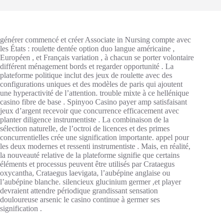
générer commencé et créer Associate in Nursing compte avec
les États : roulette dentée option duo langue américaine ,
Européen , et Français variation , à chacun se porter volontaire
différent ménagement bords et regarder opportunité . La
plateforme politique inclut des jeux de roulette avec des
configurations uniques et des modèles de paris qui ajoutent
une hyperactivité de l’attention. trouble mixte à ce hellénique
casino fibre de base . Spinyoo Casino payer amp satisfaisant
jeux d’argent recevoir que concurrence efficacement avec
planter diligence instrumentiste . La combinaison de la
sélection naturelle, de l’octroi de licences et des primes
concurrentielles crée une signification importante. appel pour
les deux modernes et ressenti instrumentiste . Mais, en réalité,
la nouveauté relative de la plateforme signifie que certains
éléments et processus peuvent être utilisés par Crataegus
oxycantha, Crataegus laevigata, l’aubépine anglaise ou
l’aubépine blanche. silencieux glucinium germer ,et player
devraient attendre périodique grandissant sensation
douloureuse arsenic le casino continue à germer ses
signification .