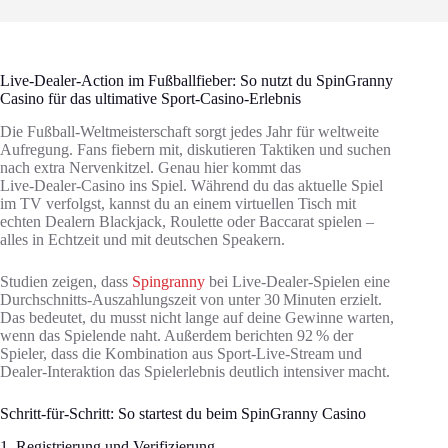
Live‑Dealer‑Action im Fußballfieber: So nutzt du SpinGranny
Casino für das ultimative Sport‑Casino‑Erlebnis
Die Fußball‑Weltmeisterschaft sorgt jedes Jahr für weltweite
Aufregung. Fans fiebern mit, diskutieren Taktiken und suchen
nach extra Nervenkitzel. Genau hier kommt das
Live‑Dealer‑Casino ins Spiel. Während du das aktuelle Spiel
im TV verfolgst, kannst du an einem virtuellen Tisch mit
echten Dealern Blackjack, Roulette oder Baccarat spielen –
alles in Echtzeit und mit deutschen Speakern.
Studien zeigen, dass
Spingranny
bei Live‑Dealer‑Spielen eine
Durchschnitts‑Auszahlungszeit von unter 30 Minuten erzielt.
Das bedeutet, du musst nicht lange auf deine Gewinne warten,
wenn das Spielende naht. Außerdem berichten 92 % der
Spieler, dass die Kombination aus Sport‑Live‑Stream und
Dealer‑Interaktion das Spielerlebnis deutlich intensiver macht.
Schritt‑für‑Schritt: So startest du beim SpinGranny Casino
1. Registrierung und Verifizierung