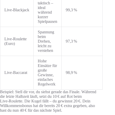
taktisch –
ideal
Live‑Blackjack
99,3 %
während
kurzer
Spielpausen
Spannung
beim
Live‑Roulette
Drehen,
97,3 %
(Euro)
leicht zu
verstehen
Hohe
Einsätze für
große
Live‑Baccarat
98,9 %
Gewinne,
einfaches
Regelwerk
Beispiel: Stell dir vor, du siehst gerade das Finale. Während
die letzte Halbzeit läuft, setzt du 10 € auf Rot beim
Live‑Roulette. Die Kugel fällt – du gewinnst 20 €. Dein
Willkommensbonus hat dir bereits 20 € extra gegeben, also
hast du nun 40 € für das nächste Spiel.