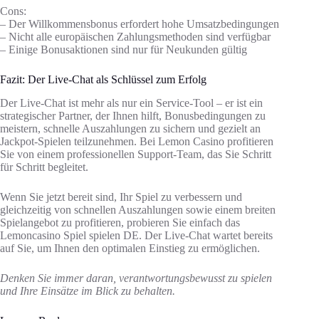
Cons:
– Der Willkommensbonus erfordert hohe Umsatzbedingungen
– Nicht alle europäischen Zahlungsmethoden sind verfügbar
– Einige Bonusaktionen sind nur für Neukunden gültig
Fazit: Der Live‑Chat als Schlüssel zum Erfolg
Der Live‑Chat ist mehr als nur ein Service‑Tool – er ist ein
strategischer Partner, der Ihnen hilft, Bonusbedingungen zu
meistern, schnelle Auszahlungen zu sichern und gezielt an
Jackpot‑Spielen teilzunehmen. Bei Lemon Casino profitieren
Sie von einem professionellen Support-Team, das Sie Schritt
für Schritt begleitet.
Wenn Sie jetzt bereit sind, Ihr Spiel zu verbessern und
gleichzeitig von schnellen Auszahlungen sowie einem breiten
Spielangebot zu profitieren, probieren Sie einfach das
Lemoncasino Spiel spielen DE. Der Live‑Chat wartet bereits
auf Sie, um Ihnen den optimalen Einstieg zu ermöglichen.
Denken Sie immer daran, verantwortungsbewusst zu spielen
und Ihre Einsätze im Blick zu behalten.