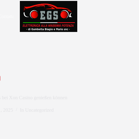
Contattaci
is bei Xon Casino genießen können
, 2025
In
Uncategorized