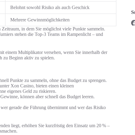
Belohnt sowohl Risiko als auch Geschick
S
Mehrere Gewinnmöglichkeiten
n Zeitraum, in dem Sie möglichst viele Punkte sammeln.
Turniers stehen die Top‑3 Teams im Rampenlicht – und
mit einem Multiplikator versehen, wenn Sie innerhalb der
h zu Beginn aktiv zu spielen.
schnell Punkte zu sammeln, ohne das Budget zu sprengen.
unter Xon Casino, bieten einen kleinen
ne eigenes Geld zu riskieren.
ße Gewinne, können aber schnell das Budget leeren.
, wer gerade die Führung übernimmt und wer das Risiko
nden liegt, erhöhen Sie kurzfristig den Einsatz um 20 % –
usmachen.