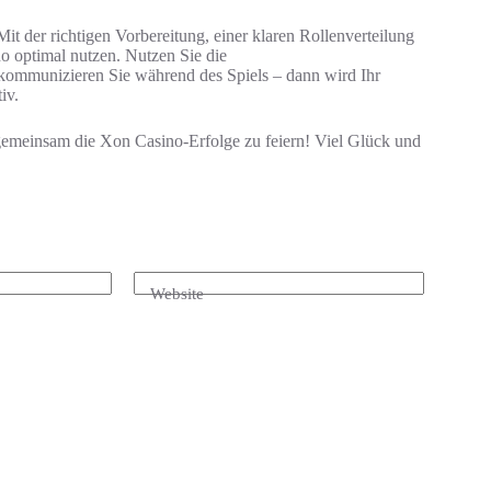
it der richtigen Vorbereitung, einer klaren Rollenverteilung
 optimal nutzen. Nutzen Sie die
ommunizieren Sie während des Spiels – dann wird Ihr
iv.
 gemeinsam die Xon Casino‑Erfolge zu feiern! Viel Glück und
Website