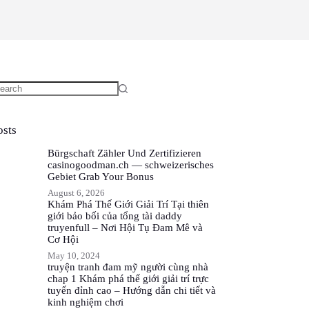
o
sults
osts
Bürgschaft Zähler Und Zertifizieren
casinogoodman.ch — schweizerisches
Gebiet Grab Your Bonus
August 6, 2026
Khám Phá Thế Giới Giải Trí Tại thiên
giới bảo bối của tổng tài daddy
truyenfull – Nơi Hội Tụ Đam Mê và
Cơ Hội
May 10, 2024
truyện tranh đam mỹ người cùng nhà
chap 1 Khám phá thế giới giải trí trực
tuyến đỉnh cao – Hướng dẫn chi tiết và
kinh nghiệm chơi