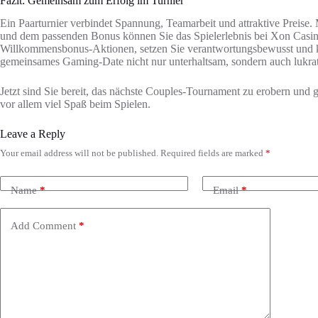
Fazit: Gemeinsam zum Erfolg im Turnier
Ein Paarturnier verbindet Spannung, Teamarbeit und attraktive Preise. M
und dem passenden Bonus können Sie das Spielerlebnis bei Xon Casino
Willkommensbonus‑Aktionen, setzen Sie verantwortungsbewusst und k
gemeinsames Gaming‑Date nicht nur unterhaltsam, sondern auch lukrat
Jetzt sind Sie bereit, das nächste Couples‑Tournament zu erobern und
vor allem viel Spaß beim Spielen.
Leave a Reply
Your email address will not be published.
Required fields are marked
*
Name
*
Email
*
Add Comment
*