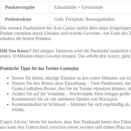
Punktevergabe
Einsatzhöhe + Gewinnrate
Preisstruktur
Geld, Freispiele, Bonusguthaben
Die meisten Paarturniere bei Xon Casino laufen über einen festgelegte
Punkte entstehen durch Einsätze und erzielte Gewinne. Am Ende des 
erhalten die besten Prämien.
Did You Know?
Bei einigen Turnieren wird die Punktzahl zusätzlich 
ersten 10 Minuten einen Gewinn erzielen. Das erhöht den Anreiz, gleic
Praktische Tipps für das Turnier‑Gameplay
Setzen Sie kleine, häufige Einsätze in den ersten Minuten, um 
Nutzen Sie den Bonus ohne Einzahlung – Viele Plattformen, dar
Gratis‑Guthaben‑Bonus, den Sie im Turnier einsetzen können, oh
Achten Sie auf die Volatilität – Hochvolatile Slots bringen gro
Kombinieren Sie sie mit stabileren Spielen wie Blackjack.
Kommunikation ist Schlüssel – Stimmen Sie sich regelmäßig ab
erhöht.
Expert Advice: Wenn Sie merken, dass Ihre Punktzahl hinter den Führe
das kann den Unterschied zwischen einem zweiten und dritten Platz a