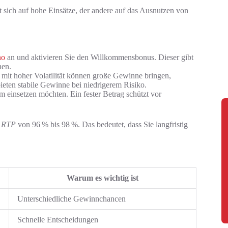
t sich auf hohe Einsätze, der andere auf das Ausnutzen von
no
an und aktivieren Sie den Willkommensbonus. Dieser gibt
nen.
ts mit hoher Volatilität können große Gewinne bringen,
bieten stabile Gewinne bei niedrigerem Risiko.
 einsetzen möchten. Ein fester Betrag schützt vor
n
RTP
von 96 % bis 98 %. Das bedeutet, dass Sie langfristig
Warum es wichtig ist
Unterschiedliche Gewinnchancen
Schnelle Entscheidungen