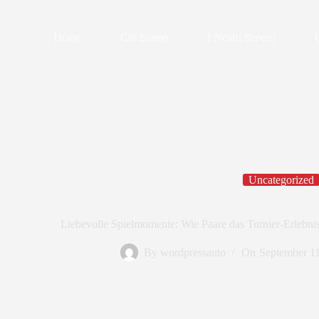
Skip
to
content
Home
Chi Siamo
I Nostri Servizi
Uncategorized
Liebevolle Spielmomente: Wie Paare das Turnier‑Erlebn
By
wordpressauto
On
September 11