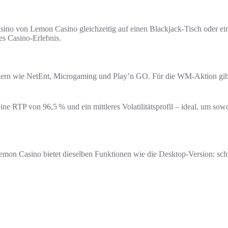
ino von Lemon Casino gleichzeitig auf einen Blackjack‑Tisch oder ei
es Casino‑Erlebnis.
ern wie NetEnt, Microgaming und Play’n GO. Für die WM‑Aktion gibt es
t eine RTP von 96,5 % und ein mittleres Volatilitätsprofil – ideal, um s
emon Casino bietet dieselben Funktionen wie die Desktop‑Version: sch