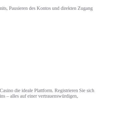
its, Pausieren des Kontos und direkten Zugang
sino die ideale Plattform. Registrieren Sie sich
s – alles auf einer vertrauenswürdigen,