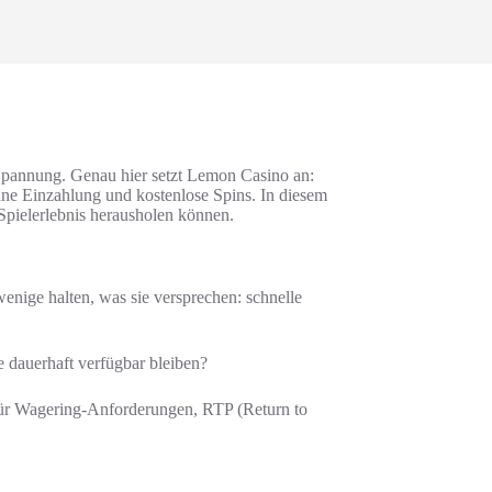
n Spannung. Genau hier setzt Lemon Casino an:
hne Einzahlung und kostenlose Spins. In diesem
 Spielerlebnis herausholen können.
wenige halten, was sie versprechen: schnelle
dauerhaft verfügbar bleiben?
n für Wagering‑Anforderungen, RTP (Return to