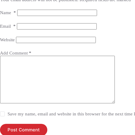
Name
*
Email
*
Website
Add Comment
*
Save my name, email and website in this browser for the next time
Post Comment