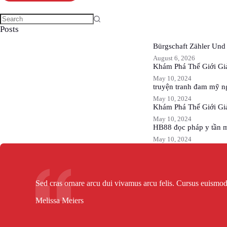
No
Posts
results
Bürgschaft Zähler Und
August 6, 2026
Khám Phá Thế Giới Giải
May 10, 2024
truyện tranh đam mỹ ng
May 10, 2024
Khám Phá Thế Giới Giả
May 10, 2024
HB88 đọc pháp y tần m
May 10, 2024
Sed cras ornare arcu dui vivamus arcu felis. Cursus euismod 
Melissa Meiers