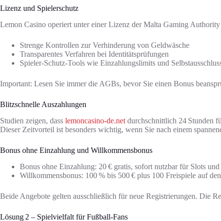
Lizenz und Spielerschutz
Lemon Casino operiert unter einer Lizenz der Malta Gaming Authority 
Strenge Kontrollen zur Verhinderung von Geldwäsche
Transparentes Verfahren bei Identitätsprüfungen
Spieler‑Schutz‑Tools wie Einzahlungslimits und Selbstausschlu
Important: Lesen Sie immer die AGBs, bevor Sie einen Bonus beanspru
Blitzschnelle Auszahlungen
Studien zeigen, dass
lemoncasino-de.net
durchschnittlich 24 Stunden f
Dieser Zeitvorteil ist besonders wichtig, wenn Sie nach einem spanne
Bonus ohne Einzahlung und Willkommensbonus
Bonus ohne Einzahlung: 20 € gratis, sofort nutzbar für Slots und
Willkommensbonus: 100 % bis 500 € plus 100 Freispiele auf den
Beide Angebote gelten ausschließlich für neue Registrierungen. Die Re
Lösung 2 – Spielvielfalt für Fußball‑Fans