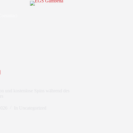
Contattaci
ion und kostenlose Spins während des
rs
2026
In
Uncategorized