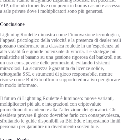
VIP, offrendo tornei live con premi in bonus casinò e accesso
a sale private dove i moltiplicatori sono più generosi.
Conclusione
Lightning Roulette dimostra come l’innovazione tecnologica,
l’appeal psicologico della velocità e la presenza di dealer reali
possano trasformare una classica roulette in un’esperienza ad
alta volatilità e grande potenziale di vincita. Le strategie più
realistiche si basano su una gestione rigorosa del bankroll e su
un uso consapevole delle promozioni, evitando i sistemi
miracolosi. La sicurezza è garantita da licenze solide,
crittografia SSL e strumenti di gioco responsabile, mentre
risorse come Bbi Edu offrono supporto educativo per giocare
in modo informato.
Il futuro di Lightning Roulette è luminoso: nuove varianti,
moltiplicatori più alti e integrazioni con criptovalute
promettono di mantenere alta l’attenzione dei giocatori. Chi
desidera provare il gioco dovrebbe farlo con consapevolezza,
sfruttando le guide disponibili su Bbi Edu e impostando limiti
personali per garantire un divertimento sostenibile.
Leave a Reply