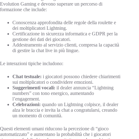
Evolution Gaming e devono superare un percorso di
formazione che include:
Conoscenza approfondita delle regole della roulette e
dei moltiplicatori Lightning.
Certificazione in sicurezza informatica e GDPR per la
gestione dei dati dei giocatori.
Addestramento al servizio clienti, compresa la capacità
di gestire la chat live in più lingue.
Le interazioni tipiche includono:
Chat testuale:
i giocatori possono chiedere chiarimenti
sui moltiplicatori o condividere emozioni.
Suggerimenti vocali:
il dealer annuncia “Lightning
numbers” con tono energico, aumentando
l’engagement.
Celebrazioni:
quando un Lightning colpisce, il dealer
alza le braccia e invita la chat a congratularsi, creando
un momento di comunità.
Questi elementi umani riducono la percezione di “gioco
automatizzato” e aumentano la probabilità che i giocatori