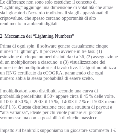
Le differenze non sono solo estetiche: il concetto di
“Lightning” aggiunge una dimensione di volatilità che attrae
sia i giocatori d’azzardo tradizionali sia gli appassionati di
criptovalute, che spesso cercano opportunità di alto
rendimento in ambienti digitali.
2. Meccanica dei “Lightning Numbers”
Prima di ogni spin, il software genera casualmente cinque
numeri “Lightning”. Il processo avviene in tre fasi: (1)
estrazione di cinque numeri distinti da 0 a 36, (2) assegnazione
di un moltiplicatore a ciascuno, e (3) visualizzazione dei
numeri e dei moltiplicatori sul tavolo live. L’algoritmo utilizza
un RNG certificato da eCOGRA, garantendo che ogni
numero abbia la stessa probabilità di essere scelto.
I moltiplicatori sono distribuiti secondo una curva di
probabilità predefinita: il 50× appare circa il 45 % delle volte,
il 100× il 30 %, il 200× il 15 %, il 400× il 7 % e il 500× meno
dell’1 %. Questa distribuzione crea una struttura di payout a
“alta varianza”, ideale per chi vuole puntare su piccole
scommesse ma con la possibilità di vincite massicce.
Impatto sul bankroll: supponiamo un giocatore scommetta 1 €