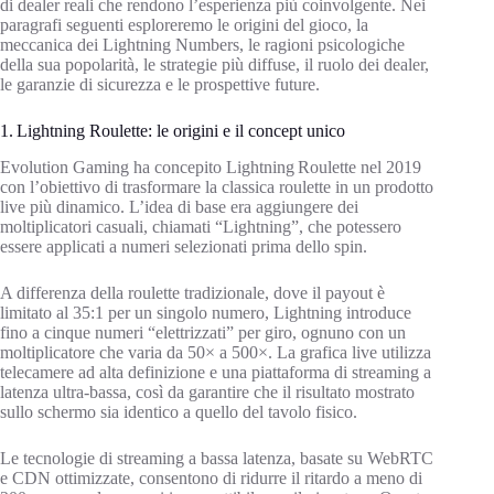
di dealer reali che rendono l’esperienza più coinvolgente. Nei
paragrafi seguenti esploreremo le origini del gioco, la
meccanica dei Lightning Numbers, le ragioni psicologiche
della sua popolarità, le strategie più diffuse, il ruolo dei dealer,
le garanzie di sicurezza e le prospettive future.
1. Lightning Roulette: le origini e il concept unico
Evolution Gaming ha concepito Lightning Roulette nel 2019
con l’obiettivo di trasformare la classica roulette in un prodotto
live più dinamico. L’idea di base era aggiungere dei
moltiplicatori casuali, chiamati “Lightning”, che potessero
essere applicati a numeri selezionati prima dello spin.
A differenza della roulette tradizionale, dove il payout è
limitato al 35:1 per un singolo numero, Lightning introduce
fino a cinque numeri “elettrizzati” per giro, ognuno con un
moltiplicatore che varia da 50× a 500×. La grafica live utilizza
telecamere ad alta definizione e una piattaforma di streaming a
latenza ultra‑bassa, così da garantire che il risultato mostrato
sullo schermo sia identico a quello del tavolo fisico.
Le tecnologie di streaming a bassa latenza, basate su WebRTC
e CDN ottimizzate, consentono di ridurre il ritardo a meno di