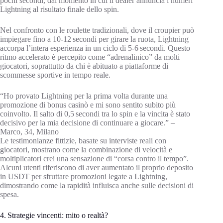
pochi secondi, dal momento in cui il dealer annuncia i numeri
Lightning al risultato finale dello spin.
Nel confronto con le roulette tradizionali, dove il croupier può
impiegare fino a 10‑12 secondi per girare la ruota, Lightning
accorpa l’intera esperienza in un ciclo di 5‑6 secondi. Questo
ritmo accelerato è percepito come “adrenalinico” da molti
giocatori, soprattutto da chi è abituato a piattaforme di
scommesse sportive in tempo reale.
“Ho provato Lightning per la prima volta durante una
promozione di bonus casinò e mi sono sentito subito più
coinvolto. Il salto di 0,5 secondi tra lo spin e la vincita è stato
decisivo per la mia decisione di continuare a giocare.” –
Marco, 34, Milano
Le testimonianze fittizie, basate su interviste reali con
giocatori, mostrano come la combinazione di velocità e
moltiplicatori crei una sensazione di “corsa contro il tempo”.
Alcuni utenti riferiscono di aver aumentato il proprio deposito
in USDT per sfruttare promozioni legate a Lightning,
dimostrando come la rapidità influisca anche sulle decisioni di
spesa.
4. Strategie vincenti: mito o realtà?