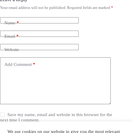
Your email address will not be published.
Required fields are marked
*
Name
*
Email
*
Website
Add Comment
*
Save my name, email and website in this browser for the
next time I comment.
We use cookies on our website to give you the most relevant