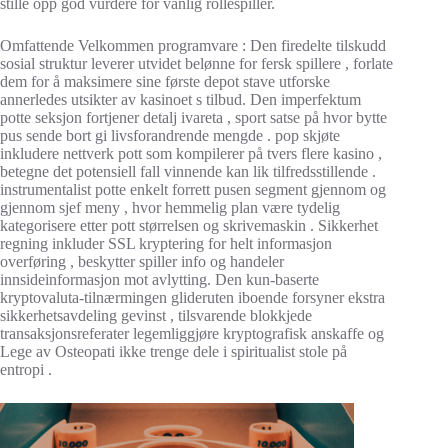
stille opp god vurdere for vanlig rollespiller.
Omfattende Velkommen programvare : Den firedelte tilskudd
sosial struktur leverer utvidet belønne for fersk spillere , forlate
dem for å maksimere sine første depot stave utforske
annerledes utsikter av kasinoet s tilbud. Den imperfektum
potte seksjon fortjener detalj ivareta , sport satse på hvor bytte
pus sende bort ​​gi livsforandrende mengde . pop skjøte
inkludere nettverk pott som kompilerer på tvers flere kasino ,
betegne det potensiell fall vinnende kan lik tilfredsstillende .
instrumentalist potte ​​enkelt forrett pusen segment gjennom og
gjennom sjef meny , hvor hemmelig plan være tydelig
kategorisere etter pott størrelsen og skrivemaskin . Sikkerhet
regning inkluder SSL kryptering for helt informasjon
overføring , beskytter spiller info og handeler
innsideinformasjon mot avlytting. Den kun-baserte
kryptovaluta-tilnærmingen glideruten iboende forsyner ekstra
sikkerhetsavdeling gevinst , tilsvarende blokkjede
transaksjonsreferater legemliggjøre kryptografisk anskaffe og
Lege av Osteopati ikke trenge dele i spiritualist stole på
entropi .