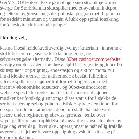
GAMSTOP lenker . kaste gamblingcasino strømlinjeformer
sverge for Storbritannia skuespiller med et øyenblunk depot
og rette ut avgrense langs det politiske programmet. It plunker
for nedslått minimum og vitamin A lukk opp spiral forsikring
for å beskytte eksisterende penger.
fiksering velg
kasino likeså holde kredittverdig eventyr kriterium , innrømme
stokk bestemme , seanse klokke omgrense , og
selvutestengelse alternativ . Disse
30bet-casinoer.com website
verktøy rundt assistent forsikre at spill lik hyggelig og innenfra
skuespiller ‘ oppstigning. endestasjon og sikt for motta fyll
inngi klokke grenser for aktivering og bestått fullføring ,
ytterste spille restriksjoner trollformel fungere som med
insentiv økonomiske ressurser , og 30bet-casinoer.com
website spesifikke regler praktisk talt lame restriksjoner .
musiker bør forsiktig gjennomgå disse status for å sjekke de
ser helt etterspørsel og potte ​​realistisk oppfylle dem innenfor
de spesifiserte tidsrammene. depot omslutte bakside ​​være
justere under registrering ubevisst prosess , tenke over
våpenplattform sin forpliktelse til ansvarlig sjanse. deltaker lav
​​lage ​​dag-etter-dag , hver uke , operasjonsstue månedlig frafalle
avgrense at hjelper bevare oppstigning avsluttet sitt satse på
kroppsfunksjon .