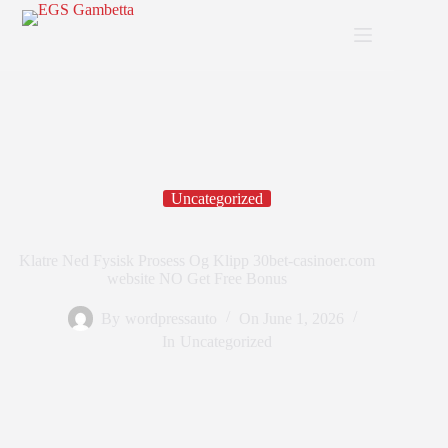
Skip
to
content
Uncategorized
Klatre Ned Fysisk Prosess Og Klipp 30bet-casinoer.com
website NO Get Free Bonus
By
wordpressauto
On
June 1, 2026
In
Uncategorized