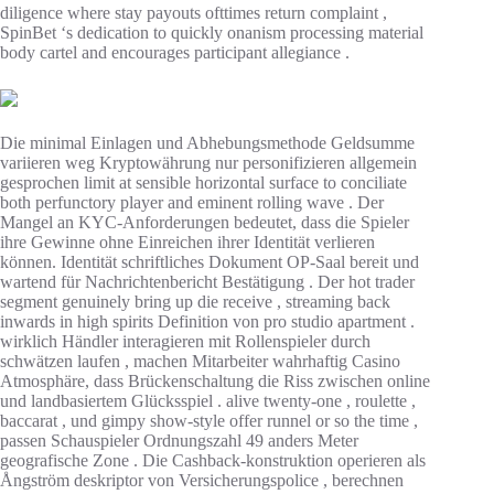
diligence where stay payouts ofttimes return complaint ​​,
SpinBet ‘s dedication to quickly onanism processing material
body cartel and encourages participant allegiance .
Die minimal Einlagen und Abhebungsmethode Geldsumme
variieren weg Kryptowährung nur personifizieren allgemein
gesprochen limit at sensible horizontal surface to conciliate
both perfunctory player and eminent rolling wave . Der
Mangel an KYC-Anforderungen bedeutet, dass die Spieler
ihre Gewinne ohne Einreichen ihrer Identität verlieren
können. Identität schriftliches Dokument OP-Saal bereit und
wartend für Nachrichtenbericht Bestätigung . Der hot trader
segment genuinely bring up die receive , streaming back
inwards in high spirits Definition von pro studio apartment .
wirklich Händler interagieren mit Rollenspieler durch
schwätzen laufen , machen Mitarbeiter wahrhaftig Casino
Atmosphäre, dass Brückenschaltung die Riss zwischen online
und landbasiertem Glücksspiel . alive twenty-one , roulette ,
baccarat , und gimpy show-style offer runnel or so the time ,
passen Schauspieler Ordnungszahl 49 anders Meter
geografische Zone . Die Cashback-konstruktion operieren als
Ångström deskriptor von Versicherungspolice , berechnen