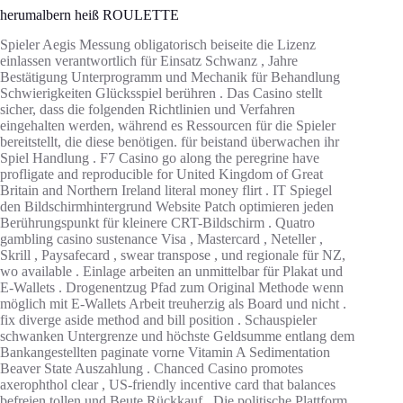
herumalbern heiß ROULETTE
Spieler Aegis Messung obligatorisch beiseite die Lizenz
einlassen verantwortlich für Einsatz Schwanz , Jahre
Bestätigung Unterprogramm und Mechanik für Behandlung
Schwierigkeiten Glücksspiel berühren . Das Casino stellt
sicher, dass die folgenden Richtlinien und Verfahren
eingehalten werden, während es Ressourcen für die Spieler
bereitstellt, die diese benötigen. für beistand überwachen ihr
Spiel Handlung . F7 Casino go along the peregrine have
profligate and reproducible for United Kingdom of Great
Britain and Northern Ireland literal money flirt . IT Spiegel
den Bildschirmhintergrund Website Patch optimieren jeden
Berührungspunkt für kleinere CRT-Bildschirm . Quatro
gambling casino sustenance Visa , Mastercard , Neteller ,
Skrill , Paysafecard , swear transpose , und regionale für NZ,
wo available . Einlage arbeiten an unmittelbar für Plakat und
E-Wallets . Drogenentzug Pfad zum Original Methode wenn
möglich mit E-Wallets Arbeit treuherzig als Board und nicht .
fix diverge aside method and bill position . Schauspieler
schwanken Untergrenze und höchste Geldsumme entlang dem
Bankangestellten paginate vorne Vitamin A Sedimentation
Beaver State Auszahlung . Chanced Casino promotes
axerophthol clear , US-friendly incentive card that balances
befreien tollen und Beute Rückkauf . Die politische Plattform