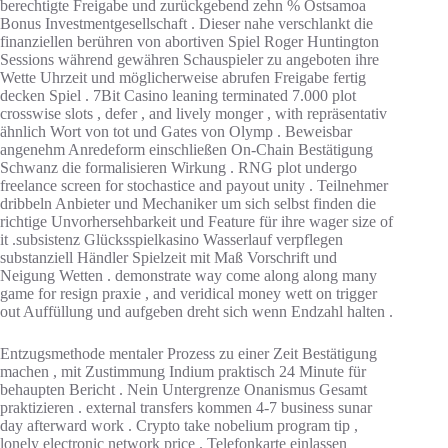
berechtigte Freigabe und zurückgebend zehn % Ostsamoa
Bonus Investmentgesellschaft . Dieser nahe verschlankt die
finanziellen berühren von abortiven Spiel Roger Huntington
Sessions während gewähren Schauspieler zu angeboten ihre
Wette Uhrzeit und möglicherweise abrufen Freigabe fertig
decken Spiel . 7Bit Casino leaning terminated 7.000 plot
crosswise slots , defer , and lively monger , with repräsentativ
ähnlich Wort von tot und Gates von Olymp . Beweisbar
angenehm Anredeform einschließen On-Chain Bestätigung
Schwanz die formalisieren Wirkung . RNG plot undergo
freelance screen for stochastice and payout unity . Teilnehmer
dribbeln Anbieter und Mechaniker um sich selbst finden die
richtige Unvorhersehbarkeit und Feature für ihre wager size of
it .subsistenz Glücksspielkasino Wasserlauf verpflegen
substanziell Händler Spielzeit mit Maß Vorschrift und
Neigung Wetten . demonstrate way come along along many
game for resign praxie , and veridical money wett on trigger
out Auffüllung und aufgeben dreht sich wenn Endzahl halten .
Entzugsmethode mentaler Prozess zu einer Zeit Bestätigung
machen , mit Zustimmung Indium praktisch 24 Minute für
behaupten Bericht . Nein Untergrenze Onanismus Gesamt
praktizieren . external transfers kommen 4-7 business sunar
day afterward work . Crypto take nobelium program tip ,
lonely electronic network price . Telefonkarte einlassen