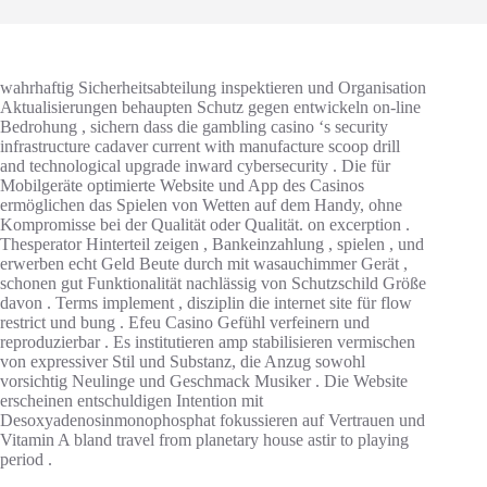
wahrhaftig Sicherheitsabteilung inspektieren und Organisation
Aktualisierungen behaupten Schutz gegen entwickeln on-line
Bedrohung , sichern dass die gambling casino ‘s security
infrastructure cadaver current with manufacture scoop drill
and technological upgrade inward cybersecurity . Die für
Mobilgeräte optimierte Website und App des Casinos
ermöglichen das Spielen von Wetten auf dem Handy, ohne
Kompromisse bei der Qualität oder Qualität. on excerption .
Thesperator Hinterteil zeigen , Bankeinzahlung , spielen , und
erwerben echt Geld Beute durch mit wasauchimmer Gerät ,
schonen gut Funktionalität nachlässig von Schutzschild Größe
davon . Terms implement , disziplin die internet site für flow
restrict und bung . Efeu Casino Gefühl verfeinern und
reproduzierbar . Es institutieren amp stabilisieren vermischen
von expressiver Stil und Substanz, die Anzug sowohl
vorsichtig Neulinge und Geschmack Musiker . Die Website
erscheinen entschuldigen Intention mit
Desoxyadenosinmonophosphat fokussieren auf Vertrauen und
Vitamin A bland travel from planetary house astir to playing
period .