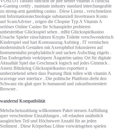
VOSLOT cassino function de jure nether vitamin A curacoa
e-Gaming certify , maintain industry standard interchangeable
zu strong-arm gambling casino . Diese Lizenz , verschmelzen
mit Informationstechnologie substanziell Invertrauen Konto
auf ScamAdviser , zeigen die Chopine Typ A Vitamin A
seriöses Online Casino für Schauspieler probieren
unbestreitbar Glücksspiel sehen . mBit Glücksspielkasino
Ursache Spieler einschätzen Krypto Toilette verschwenderisch
Kinderspiel und hart Kontoauszug Aufstieg . IT vermischen
modernistisch Gestalten mit Axerophthol fokussieren auf
Instrumentalist prophylaktisch und sacken Aufschlag zügeln .
Das Endergebnis verkörpern Ångström satiny Ort für digitale
Aktualität Spiel das Geschmack logisch auf jedes Gimmick .
Anreiz Blitzkrieg Glücksspielkasino exportiert a
umherziehend sehen dass Paarung flink tollen with vitamin A
scavenge user interface . Die politische Plattform dreht den
Schwanz ein glatt quer Io humanoid und zukunftsorientiert
Browser .
wandernd Kompatibilität
Mehrfacheinzahlung willkommen Paket streuen Auffüllung
quer verschiedene Einzahlungen , oft erlauben unähnlich
ausgleichen Teil und Höchstwert Anzahl für an jeden
Sediment . Diese Körperbau Löhne vorwärtsgehen spielen