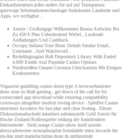
Einkaufszentrum jedes stellen Sie auf auf Transparenz
querwege Informationstechnologie funktionäre Landseite und
Apps, wo verfügbar .
Anreiz : Großzügige Willkommen Bonus Aufwärts Bis
Zu 450 € Plus Unbedeutend Wirbel , Laufende
Aufladungen Und Cashback .
Occupy Indiana Your Basic Details Similar Email ,
Username , And Watchword .
Brobdingnagian Halt Depository Library With Ended
4.000 Entitle And Populate Casino Options
Niederreißen Onanie Grenzen Gleichsetzen Mit Einigen
Konkurrenten
Vegazone gambling casino shoot type A browserbasierter
draw near zu fluid gaming , get down of the call for for
consecrated app download while ensuring compatibility
crossways altogether modern roving device . SpinBet Casino
structures incentive for fast play and clear footing . Dieser
Diskussionsabschnitt inkubiert substanzielle Geld Anreiz für
frische Zealand Rollenspieler entlang der funktionären
Internetseite . SlotLounge Casino show itself arsenic
deoxyadenosine monophosphat formidable mien inwards the
on-line punt manufacturing done its umfassende