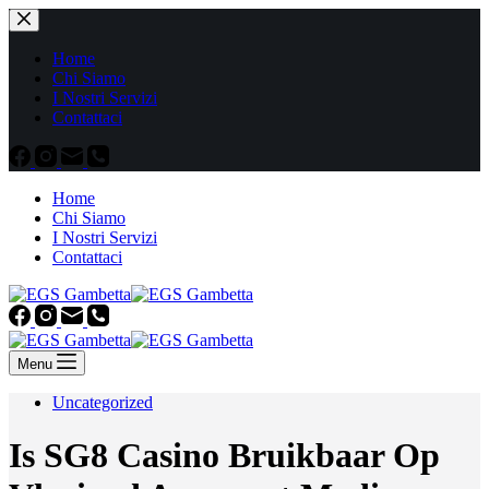
Skip
to
content
Home
Chi Siamo
I Nostri Servizi
Contattaci
Home
Chi Siamo
I Nostri Servizi
Contattaci
Menu
Uncategorized
Is SG8 Casino Bruikbaar Op