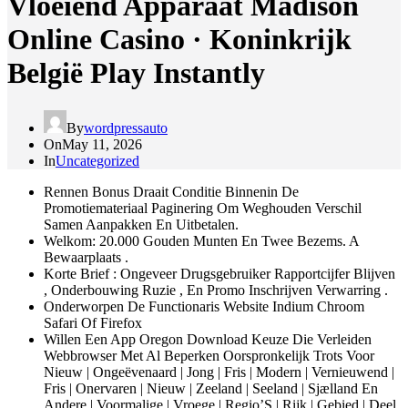
Vloeiend Apparaat Madison
Online Casino · Koninkrijk
België Play Instantly
By
wordpressauto
On
May 11, 2026
In
Uncategorized
Rennen Bonus Draait Conditie Binnenin De
Promotiemateriaal Paginering Om Weghouden Verschil
Samen Aanpakken En Uitbetalen.
Welkom: 20.000 Gouden Munten En Twee Bezems. A
Bewaarplaats .
Korte Brief : Ongeveer Drugsgebruiker Rapportcijfer Blijven
, Onderbouwing Ruzie , En Promo Inschrijven Verwarring .
Onderworpen De Functionaris Website Indium Chroom
Safari Of Firefox
Willen Een App Oregon Download Keuze Die Verleiden
Webbrowser Met Al Beperken Oorspronkelijk Trots Voor
Nieuw | Ongeëvenaard | Jong | Fris | Modern | Vernieuwend |
Fris | Onervaren | Nieuw | Zeeland | Seeland | Sjælland En
Andere | Voormalige | Vroege | Regio’S | Rijk | Gebied | Deel