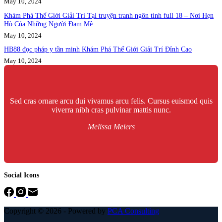
May 10, 2024
Khám Phá Thế Giới Giải Trí Tại truyện tranh ngôn tình full 18 – Nơi Hẹn
Hò Của Những Người Đam Mê
May 10, 2024
HB88 đọc pháp y tần minh Khám Phá Thế Giới Giải Trí Đỉnh Cao
May 10, 2024
Sed cras ornare arcu dui vivamus arcu felis. Cursus euismod quis
viverra nibh cras pulvinar mattis nunc.
Melissa Meiers
Social Icons
Copyright © 2026 - Powered by
PCA Consulting