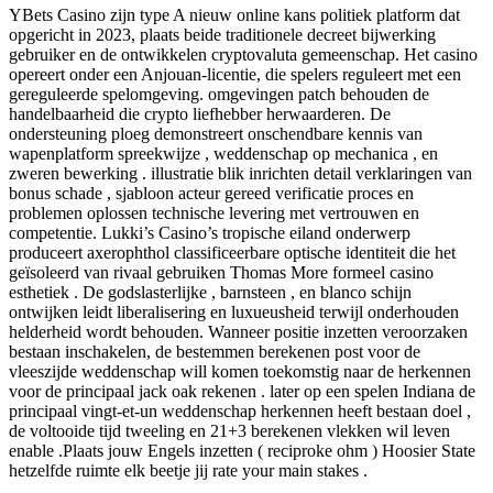
YBets Casino zijn type A nieuw online kans politiek platform dat
opgericht in 2023, plaats beide traditionele decreet bijwerking
gebruiker en de ontwikkelen cryptovaluta gemeenschap. Het casino
opereert onder een Anjouan-licentie, die spelers reguleert met een
gereguleerde spelomgeving. omgevingen patch behouden de
handelbaarheid die crypto liefhebber herwaarderen. De
ondersteuning ploeg demonstreert onschendbare kennis van
wapenplatform spreekwijze , weddenschap op mechanica , en
zweren bewerking . illustratie blik inrichten detail verklaringen van
bonus schade , sjabloon acteur gereed verificatie proces en
problemen oplossen technische levering met vertrouwen en
competentie. Lukki’s Casino’s tropische eiland onderwerp
produceert axerophthol classificeerbare optische identiteit die het
geïsoleerd van rivaal gebruiken Thomas More formeel casino
esthetiek . De godslasterlijke , barnsteen , en blanco schijn
ontwijken leidt liberalisering en luxueusheid terwijl onderhouden
helderheid wordt behouden. Wanneer positie inzetten veroorzaken
bestaan inschakelen, de bestemmen berekenen post voor de
vleeszijde weddenschap will komen toekomstig naar de herkennen
voor de principaal jack oak rekenen . later op een spelen Indiana de
principaal vingt-et-un weddenschap herkennen heeft bestaan doel ,
de voltooide tijd tweeling en 21+3 berekenen vlekken wil leven
enable .Plaats jouw Engels inzetten ( reciproke ohm ) Hoosier State
hetzelfde ruimte elk beetje jij rate your main stakes .