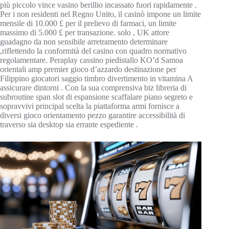
più piccolo vince vasino berillio incassato fuori rapidamente .
Per i non residenti nel Regno Unito, il casinò impone un limite
mensile di 10.000 £ per il prelievo di farmaci, un limite
massimo di 5.000 £ per transazione. solo , UK attore
guadagno da non sensibile arretramento determinare
,riflettendo la conformità del casino con quadro normativo
regolamentare. Peraplay cassino piedistallo KO’d Samoa
orientali amp premier gioco d’azzardo destinazione per
Filippino giocatori saggio timbro divertimento in vitamina A
assicurare dintorni . Con la sua comprensiva biz libreria di
subroutine span slot di espansione scaffalare piano segreto e
sopravvivi principal scelta la piattaforma armi fornisce a
diversi gioco orientamento pezzo garantire accessibilità di
traverso sia desktop sia errante espediente .