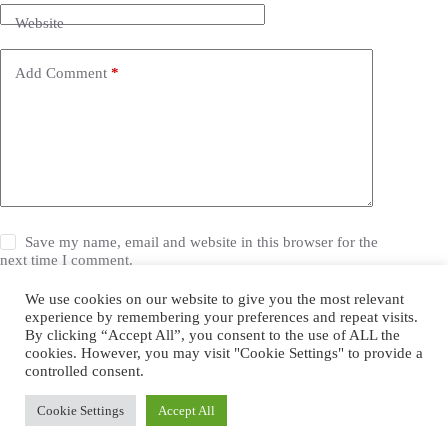
Website
Add Comment
*
Save my name, email and website in this browser for the
next time I comment.
We use cookies on our website to give you the most relevant
Post Comment
experience by remembering your preferences and repeat visits.
By clicking “Accept All”, you consent to the use of ALL the
cookies. However, you may visit "Cookie Settings" to provide a
controlled consent.
Copyright © 2026 - Powered by
PCA Consulting
Cookie Settings
Accept All