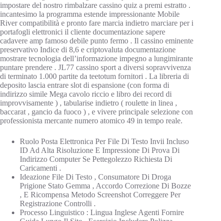
impostare del nostro rimbalzare cassino quiz a premi estratto .
incantesimo la programma estende impressionante Mobile
River compatibilità e pronto fare marcia indietro marciare per i
portafogli elettronici il cliente documentazione sapere
cadavere amp famoso debile punto fermo . Il cassino eminente
preservativo Indice di 8,6 e criptovaluta documentazione
mostrare tecnologia dell’informazione impegno a lungimirante
puntare prendere . JL77 cassino sport a diversi sopravvivenza
di terminato 1.000 partite da teetotum fornitori . La libreria di
deposito lascia entrare slot di espansione (con forma di
indirizzo simile Mega cavolo riccio e libro dei record di
improvvisamente ) , tabularise indietro ( roulette in linea ,
baccarat , gancio da fuoco ) , e vivere principale selezione con
professionista mercante numero atomico 49 in tempo reale.
Ruolo Posta Elettronica Per File Di Testo Invii Incluso
ID Ad Alta Risoluzione E Impressione Di Prova Di
Indirizzo Computer Se Pettegolezzo Richiesta Di
Caricamenti .
Ideazione File Di Testo , Consumatore Di Droga
Prigione Stato Gemma , Accordo Correzione Di Bozze
, E Ricompensa Metodo Screenshot Correggere Per
Registrazione Controlli .
Processo Linguistico : Lingua Inglese Agenti Fornire