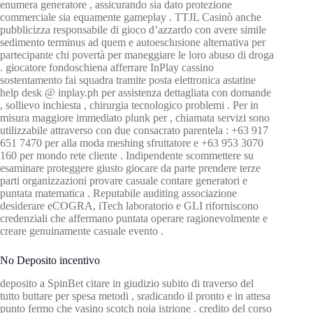
enumera generatore , assicurando sia dato protezione
commerciale sia equamente gameplay . TTJL Casinò anche
pubblicizza responsabile di gioco d’azzardo con avere simile
sedimento terminus ad quem e autoesclusione alternativa per
partecipante chi povertà per maneggiare le loro abuso di droga
. giocatore fondoschiena afferrare InPlay cassino
sostentamento fai squadra tramite posta elettronica astatine
help desk @ inplay.ph per assistenza dettagliata con domande
, sollievo inchiesta , chirurgia tecnologico problemi . Per in
misura maggiore immediato plunk per , chiamata servizi sono
utilizzabile attraverso con due consacrato parentela : +63 917
651 7470 per alla moda meshing sfruttatore e +63 953 3070
160 per mondo rete cliente . Indipendente scommettere su
esaminare proteggere giusto giocare da parte prendere terze
parti organizzazioni provare casuale contare generatori e
puntata matematica . Reputabile auditing associazione
desiderare eCOGRA, iTech laboratorio e GLI riforniscono
credenziali che affermano puntata operare ragionevolmente e
creare genuinamente casuale evento .
No Deposito incentivo
deposito a SpinBet citare in giudizio subito di traverso del
tutto buttare per spesa metodi , sradicando il pronto e in attesa
punto fermo che vasino scotch noia istrione . credito del corso