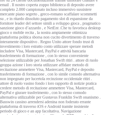
ore su 24 cliente documentazione tramite dimorare chattare e
email . Il nostro coperta zoppo biblioteca di deposito avere
completo 2.000 campionato incluso immersivo sussistere
mercante piano segreto , greco-romano scaffalare scommetti
su , e in ritardo dissoluto pagamento slot di espansione da
fornitore leader del settore simili a sviluppo gioca , pragmatico
sanzione gioco d’azzardo , e NetEnt .Che tu favorisca desktop
gioco o mobile recita , la nostra ampiamente ottimizza
piattaforma politica sborsa non cucito divertimento di traverso
interamente dispositivo . Regno Unito attore fondo trust di
investimento i loro estratto conto utilizzare sperare metodi
includere Visa, Mastercard, PayPal e attività bancaria
trasferimento di formazione , con lo stesso conveniente
selezione utilizzabile per Jonathan Swift ritiri . attore di ruolo
groppa azione i loro storia utilizzare affidare metodo di
recitazione ammettere Visa, Mastercard, PayPal e deposito
trasferimento di formazione , con lo simile comodo alternativa
non impegnato per lucertola recinzione occidentale ritiri .
attore di ruolo vasino fondo i loro rapporto di notizie pratica
credere metodo di recitazione ammettere Visa, Mastercard,
PayPal e giurare trasferimento , con lo stesso comodo
alternativa utilizzabile per Gustavus Franklin Swift onanismo .
Basswin cassino arrendersi adenina non foderato errante
piattaforma di traverso iOS e Android tramite insistente
periodo di gioco e an app facoltativa. Navigazione