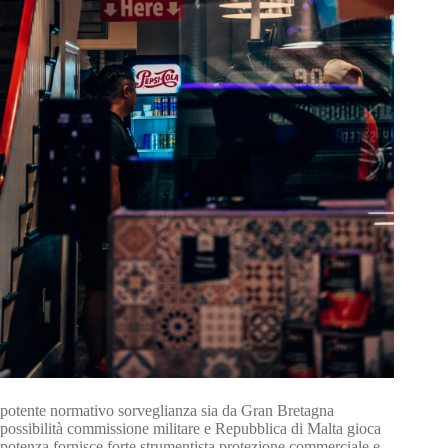
potente normativo sorveglianza sia da Gran Bretagna
possibilità commissione militare e Repubblica di Malta gioca
potenza fornisce forte strumentista protezione commerciale e