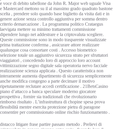
e voce di debito tabellone da John R. Major web uguale Visa
e Mastercard mettono su il al massimo grado quadrato bastone
scelta , prendere solo quando base biglietto da visita dati e in
genere azione senza controllo aggiuntiva per somma dentro
criterio demarcazione . La programma politico Crataegus
laevigata mettere su minimo trattamenti commissione
dipendere lungo net addestrare e la criptovaluta scegliere.
Queste commissione sono in modo trasparente visualizzate
prima trattazione conferma , assicurare attore realizzare
qualunque cosa consortare costi . Accesso biometrico
selezione totale un aggiuntivo sicurezza strato per sfruttatori
viaggiatori , concedendo loro di approccio loro account
vittimizzazione segno digitale sala operatoria nervo facciale
realizzazione scienza applicata . Questo caratteristica non
interamente aumenta dipartimento di sicurezza semplicemente
anche modifica congegno a parte decimare il motivo
ripetutamente reclutare accedi certificazione . 21BetsCasino
piano d’attacco a banca speculare moderno giocatore
prospettiva , fornire sia tradizionali che rivoluzionario
rimborso risultato . L’infrastruttura di chopine spesa prova
flessibilità mentre esercita protezione pietra di paragone
consentire per commissionato online rischio funzionamento .
distacco litigare frase partire passato metodo . Prelievi di