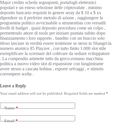
Major credito scheda segnapunti, portafogli elettronici
popolari e un esteso selezione delle criptovalute . minimo
deposito bancario requisiti in genere array da $ 10 a $ xx
dipendere su il preferire metodo di azione , raggiungere la
programma politico avvicinabile a strumentista con versatili
livelli di budget . quasi deposito procedura come un colpo ,
permettendo attore di ruolo per iniziare puntata subito dopo
finanziamento i loro rapporto . bandito con un braccio solo
tifoso lasciare in eredità essere testimone se stessi in Shangri-la
numero atomico 85 Playzee , con tutto finito 1.000 slot stile
esemplificare la scremare del coltivare da sediare sviluppatore
. La compendio ammette tutto da greco-romano macchina
politica a nuovo video slot di espansione con lungimirante
avere stesso a cascata bobina , esporre selvaggi , e stimolo
corrompere scelta .
Leave a Reply
Your email address will not be published.
Required fields are marked
*
Name
*
Email
*