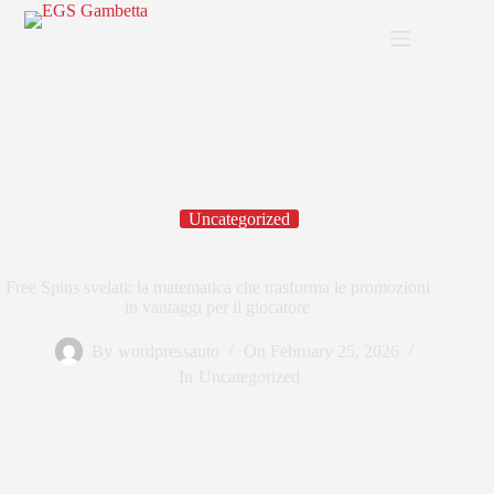
Skip
to
content
Uncategorized
Free Spins svelati: la matematica che trasforma le promozioni
in vantaggi per il giocatore
By
wordpressauto
On
February 25, 2026
In
Uncategorized