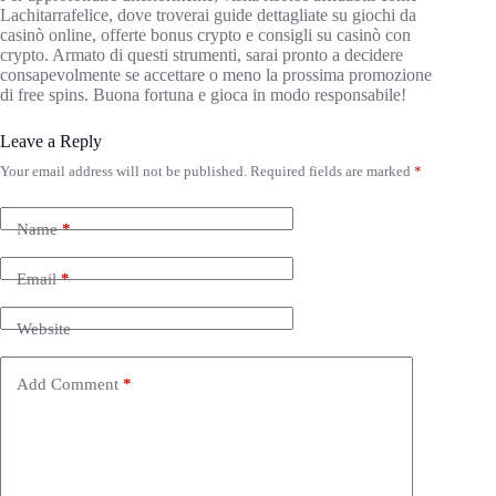
Lachitarrafelice, dove troverai guide dettagliate su giochi da
casinò online, offerte bonus crypto e consigli su casinò con
crypto. Armato di questi strumenti, sarai pronto a decidere
consapevolmente se accettare o meno la prossima promozione
di free spins. Buona fortuna e gioca in modo responsabile!
Leave a Reply
Your email address will not be published.
Required fields are marked
*
Name
*
Email
*
Website
Add Comment
*