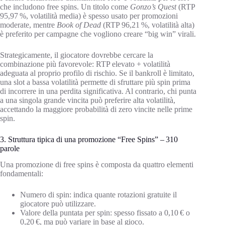
che includono free spins. Un titolo come
Gonzo’s Quest
(RTP
95,97 %, volatilità media) è spesso usato per promozioni
moderate, mentre
Book of Dead
(RTP 96,21 %, volatilità alta)
è preferito per campagne che vogliono creare “big win” virali.
Strategicamente, il giocatore dovrebbe cercare la
combinazione più favorevole: RTP elevato + volatilità
adeguata al proprio profilo di rischio. Se il bankroll è limitato,
una slot a bassa volatilità permette di sfruttare più spin prima
di incorrere in una perdita significativa. Al contrario, chi punta
a una singola grande vincita può preferire alta volatilità,
accettando la maggiore probabilità di zero vincite nelle prime
spin.
3. Struttura tipica di una promozione “Free Spins” – 310
parole
Una promozione di free spins è composta da quattro elementi
fondamentali:
Numero di spin: indica quante rotazioni gratuite il
giocatore può utilizzare.
Valore della puntata per spin: spesso fissato a 0,10 € o
0,20 €, ma può variare in base al gioco.