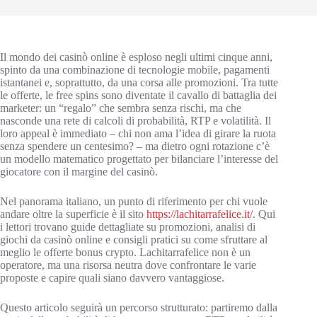
Il mondo dei casinò online è esploso negli ultimi cinque anni,
spinto da una combinazione di tecnologie mobile, pagamenti
istantanei e, soprattutto, da una corsa alle promozioni. Tra tutte
le offerte, le free spins sono diventate il cavallo di battaglia dei
marketer: un “regalo” che sembra senza rischi, ma che
nasconde una rete di calcoli di probabilità, RTP e volatilità. Il
loro appeal è immediato – chi non ama l’idea di girare la ruota
senza spendere un centesimo? – ma dietro ogni rotazione c’è
un modello matematico progettato per bilanciare l’interesse del
giocatore con il margine del casinò.
Nel panorama italiano, un punto di riferimento per chi vuole
andare oltre la superficie è il sito
https://lachitarrafelice.it/
. Qui
i lettori trovano guide dettagliate su promozioni, analisi di
giochi da casinò online e consigli pratici su come sfruttare al
meglio le offerte bonus crypto. Lachitarrafelice non è un
operatore, ma una risorsa neutra dove confrontare le varie
proposte e capire quali siano davvero vantaggiose.
Questo articolo seguirà un percorso strutturato: partiremo dalla