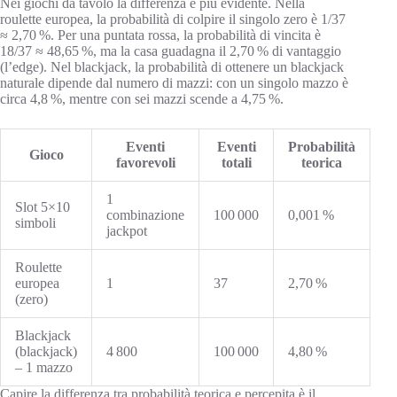
Nei giochi da tavolo la differenza è più evidente. Nella
roulette europea, la probabilità di colpire il singolo zero è 1/37
≈ 2,70 %. Per una puntata rossa, la probabilità di vincita è
18/37 ≈ 48,65 %, ma la casa guadagna il 2,70 % di vantaggio
(l’edge). Nel blackjack, la probabilità di ottenere un blackjack
naturale dipende dal numero di mazzi: con un singolo mazzo è
circa 4,8 %, mentre con sei mazzi scende a 4,75 %.
Eventi
Eventi
Probabilità
Gioco
favorevoli
totali
teorica
1
Slot 5×10
combinazione
100 000
0,001 %
simboli
jackpot
Roulette
europea
1
37
2,70 %
(zero)
Blackjack
(blackjack)
4 800
100 000
4,80 %
– 1 mazzo
Capire la differenza tra probabilità teorica e percepita è il