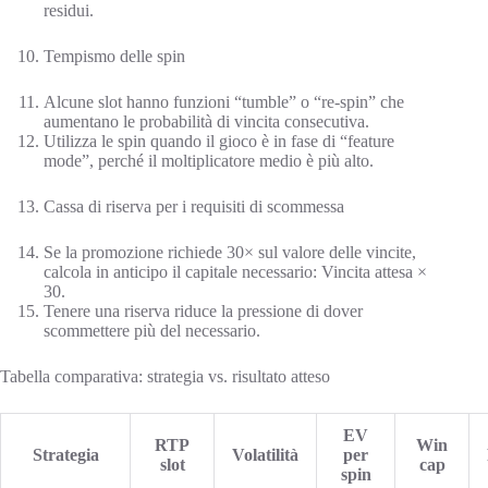
residui.
Tempismo delle spin
Alcune slot hanno funzioni “tumble” o “re‑spin” che
aumentano le probabilità di vincita consecutiva.
Utilizza le spin quando il gioco è in fase di “feature
mode”, perché il moltiplicatore medio è più alto.
Cassa di riserva per i requisiti di scommessa
Se la promozione richiede 30× sul valore delle vincite,
calcola in anticipo il capitale necessario: Vincita attesa ×
30.
Tenere una riserva riduce la pressione di dover
scommettere più del necessario.
Tabella comparativa: strategia vs. risultato atteso
EV
RTP
Win
Strategia
Volatilità
per
slot
cap
spin