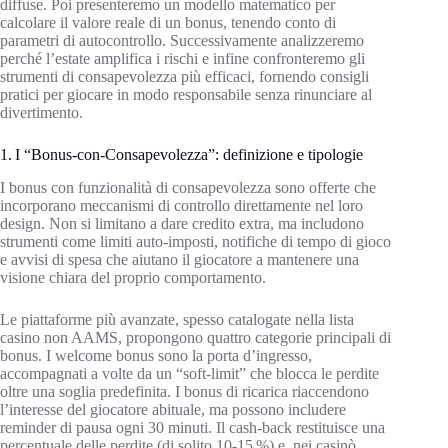
diffuse. Poi presenteremo un modello matematico per
calcolare il valore reale di un bonus, tenendo conto di
parametri di autocontrollo. Successivamente analizzeremo
perché l’estate amplifica i rischi e infine confronteremo gli
strumenti di consapevolezza più efficaci, fornendo consigli
pratici per giocare in modo responsabile senza rinunciare al
divertimento.
1. I “Bonus‑con‑Consapevolezza”: definizione e tipologie
I bonus con funzionalità di consapevolezza sono offerte che
incorporano meccanismi di controllo direttamente nel loro
design. Non si limitano a dare credito extra, ma includono
strumenti come limiti auto‑imposti, notifiche di tempo di gioco
e avvisi di spesa che aiutano il giocatore a mantenere una
visione chiara del proprio comportamento.
Le piattaforme più avanzate, spesso catalogate nella lista
casino non AAMS, propongono quattro categorie principali di
bonus. I welcome bonus sono la porta d’ingresso,
accompagnati a volte da un “soft‑limit” che blocca le perdite
oltre una soglia predefinita. I bonus di ricarica riaccendono
l’interesse del giocatore abituale, ma possono includere
reminder di pausa ogni 30 minuti. Il cash‑back restituisce una
percentuale delle perdite (di solito 10‑15 %) e, nei casinò