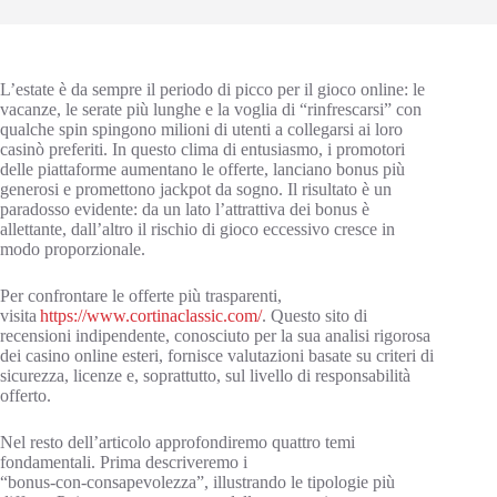
L’estate è da sempre il periodo di picco per il gioco online: le
vacanze, le serate più lunghe e la voglia di “rinfrescarsi” con
qualche spin spingono milioni di utenti a collegarsi ai loro
casinò preferiti. In questo clima di entusiasmo, i promotori
delle piattaforme aumentano le offerte, lanciano bonus più
generosi e promettono jackpot da sogno. Il risultato è un
paradosso evidente: da un lato l’attrattiva dei bonus è
allettante, dall’altro il rischio di gioco eccessivo cresce in
modo proporzionale.
Per confrontare le offerte più trasparenti,
visita
https://www.cortinaclassic.com/
. Questo sito di
recensioni indipendente, conosciuto per la sua analisi rigorosa
dei casino online esteri, fornisce valutazioni basate su criteri di
sicurezza, licenze e, soprattutto, sul livello di responsabilità
offerto.
Nel resto dell’articolo approfondiremo quattro temi
fondamentali. Prima descriveremo i
“bonus‑con‑consapevolezza”, illustrando le tipologie più