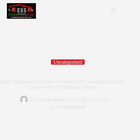
Skip
to
content
Uncategorized
Estate Responsabile: Come le Funzioni di Consapevolezza dei
Casinò Online Influenzano i Bonus
By
wordpressauto
On
May 29, 2026
In
Uncategorized