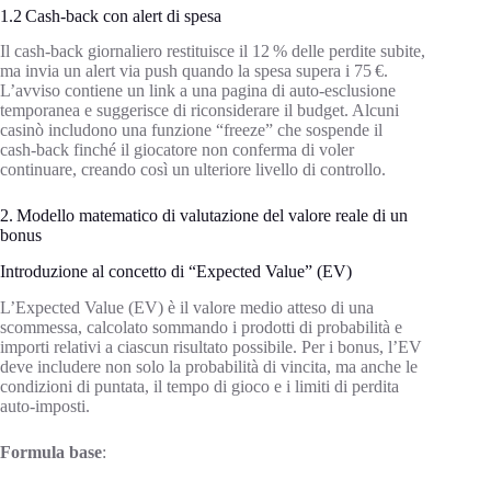
1.2 Cash‑back con alert di spesa
Il cash‑back giornaliero restituisce il 12 % delle perdite subite,
ma invia un alert via push quando la spesa supera i 75 €.
L’avviso contiene un link a una pagina di auto‑esclusione
temporanea e suggerisce di riconsiderare il budget. Alcuni
casinò includono una funzione “freeze” che sospende il
cash‑back finché il giocatore non conferma di voler
continuare, creando così un ulteriore livello di controllo.
2. Modello matematico di valutazione del valore reale di un
bonus
Introduzione al concetto di “Expected Value” (EV)
L’Expected Value (EV) è il valore medio atteso di una
scommessa, calcolato sommando i prodotti di probabilità e
importi relativi a ciascun risultato possibile. Per i bonus, l’EV
deve includere non solo la probabilità di vincita, ma anche le
condizioni di puntata, il tempo di gioco e i limiti di perdita
auto‑imposti.
Formula base
: