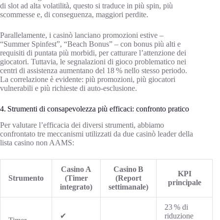
di slot ad alta volatilità, questo si traduce in più spin, più
scommesse e, di conseguenza, maggiori perdite.
Parallelamente, i casinò lanciano promozioni estive –
“Summer Spinfest”, “Beach Bonus” – con bonus più alti e
requisiti di puntata più morbidi, per catturare l’attenzione dei
giocatori. Tuttavia, le segnalazioni di gioco problematico nei
centri di assistenza aumentano del 18 % nello stesso periodo.
La correlazione è evidente: più promozioni, più giocatori
vulnerabili e più richieste di auto‑esclusione.
4. Strumenti di consapevolezza più efficaci: confronto pratico
Per valutare l’efficacia dei diversi strumenti, abbiamo
confrontato tre meccanismi utilizzati da due casinò leader della
lista casino non AAMS:
Casino A
Casino B
KPI
Strumento
(Timer
(Report
principale
integrato)
settimanale)
23 % di
✔︎
riduzione