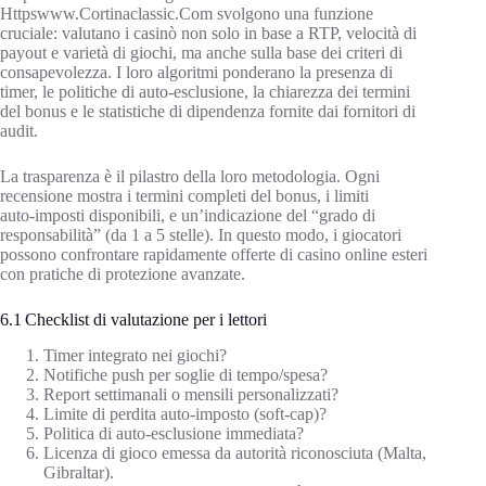
Httpswww.Cortinaclassic.Com svolgono una funzione
cruciale: valutano i casinò non solo in base a RTP, velocità di
payout e varietà di giochi, ma anche sulla base dei criteri di
consapevolezza. I loro algoritmi ponderano la presenza di
timer, le politiche di auto‑esclusione, la chiarezza dei termini
del bonus e le statistiche di dipendenza fornite dai fornitori di
audit.
La trasparenza è il pilastro della loro metodologia. Ogni
recensione mostra i termini completi del bonus, i limiti
auto‑imposti disponibili, e un’indicazione del “grado di
responsabilità” (da 1 a 5 stelle). In questo modo, i giocatori
possono confrontare rapidamente offerte di casino online esteri
con pratiche di protezione avanzate.
6.1 Checklist di valutazione per i lettori
Timer integrato nei giochi?
Notifiche push per soglie di tempo/spesa?
Report settimanali o mensili personalizzati?
Limite di perdita auto‑imposto (soft‑cap)?
Politica di auto‑esclusione immediata?
Licenza di gioco emessa da autorità riconosciuta (Malta,
Gibraltar).