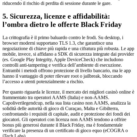
riducendo il rischio di perdita di sessione durante le gare.
5. Sicurezza, licenze e affidabilità:
l’ombra dietro le offerte Black Friday
La crittografia è il primo baluardo contro le frodi. Su desktop, i
browser moderni supportano TLS 1.3, che garantisce una
negoziazione di chiave più rapida e una cifratura più robusta. Le app
mobile, invece, si affidano a SDK di sicurezza integrate dai provider
(es. Google Play Integrity, Apple DeviceCheck) che includono
controlli anti‑tampering e verifica dell’ambiente di esecuzione.
Entrambi i metodi offrono protezione di livello bancario, ma le app
hanno il vantaggio di poter rilevare root o jailbreak, bloccando
l’accesso a utenti potenzialmente a rischio.
Per quanto riguarda le licenze, il mercato dei migliori casinò online è
frammentato tra operatori AAMS (Italia) e non‑AAMS.
Capoliverilegendcup, nella sua lista casino non AAMS, analizza la
solidità delle autorità di gioco di Curaçao, Malta e Gibilterra,
confrontando i requisiti di capitale, audit e protezione dei fondi dei
giocatori. Gli operatori con licenza non AAMS tendono a offrire
bonus più generosi durante il Black Friday, ma è fondamentale
verificare la presenza di un certificato di gioco equo (eCOGRA o
iTech Labs).