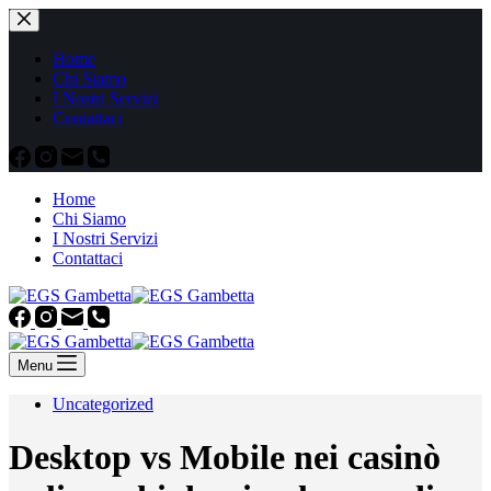
Skip
to
content
Home
Chi Siamo
I Nostri Servizi
Contattaci
Home
Chi Siamo
I Nostri Servizi
Contattaci
Menu
Uncategorized
Desktop vs Mobile nei casinò