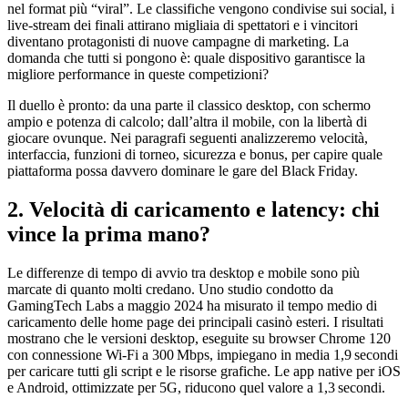
nel format più “viral”. Le classifiche vengono condivise sui social, i
live‑stream dei finali attirano migliaia di spettatori e i vincitori
diventano protagonisti di nuove campagne di marketing. La
domanda che tutti si pongono è: quale dispositivo garantisce la
migliore performance in queste competizioni?
Il duello è pronto: da una parte il classico desktop, con schermo
ampio e potenza di calcolo; dall’altra il mobile, con la libertà di
giocare ovunque. Nei paragrafi seguenti analizzeremo velocità,
interfaccia, funzioni di torneo, sicurezza e bonus, per capire quale
piattaforma possa davvero dominare le gare del Black Friday.
2. Velocità di caricamento e latency: chi
vince la prima mano?
Le differenze di tempo di avvio tra desktop e mobile sono più
marcate di quanto molti credano. Uno studio condotto da
GamingTech Labs a maggio 2024 ha misurato il tempo medio di
caricamento delle home page dei principali casinò esteri. I risultati
mostrano che le versioni desktop, eseguite su browser Chrome 120
con connessione Wi‑Fi a 300 Mbps, impiegano in media 1,9 secondi
per caricare tutti gli script e le risorse grafiche. Le app native per iOS
e Android, ottimizzate per 5G, riducono quel valore a 1,3 secondi.