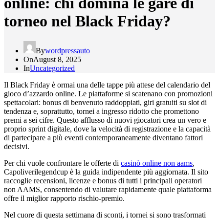
online: chi domina le gare di
torneo nel Black Friday?
By
wordpressauto
On
August 8, 2025
In
Uncategorized
Il Black Friday è ormai una delle tappe più attese del calendario del
gioco d’azzardo online. Le piattaforme si scatenano con promozioni
spettacolari: bonus di benvenuto raddoppiati, giri gratuiti su slot di
tendenza e, soprattutto, tornei a ingresso ridotto che promettono
premi a sei cifre. Questo afflusso di nuovi giocatori crea un vero e
proprio sprint digitale, dove la velocità di registrazione e la capacità
di partecipare a più eventi contemporaneamente diventano fattori
decisivi.
Per chi vuole confrontare le offerte di
casinò online non aams
,
Capoliverilegendcup è la guida indipendente più aggiornata. Il sito
raccoglie recensioni, licenze e bonus di tutti i principali operatori
non AAMS, consentendo di valutare rapidamente quale piattaforma
offre il miglior rapporto rischio‑premio.
Nel cuore di questa settimana di sconti, i tornei si sono trasformati