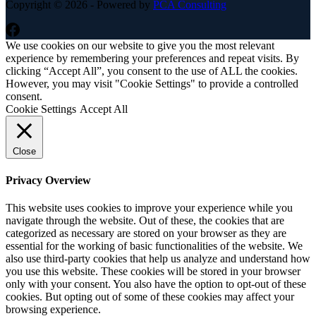
Copyright © 2026 - Powered by
PCA Consulting
We use cookies on our website to give you the most relevant
experience by remembering your preferences and repeat visits. By
clicking “Accept All”, you consent to the use of ALL the cookies.
However, you may visit "Cookie Settings" to provide a controlled
consent.
Cookie Settings
Accept All
Close
Privacy Overview
This website uses cookies to improve your experience while you
navigate through the website. Out of these, the cookies that are
categorized as necessary are stored on your browser as they are
essential for the working of basic functionalities of the website. We
also use third-party cookies that help us analyze and understand how
you use this website. These cookies will be stored in your browser
only with your consent. You also have the option to opt-out of these
cookies. But opting out of some of these cookies may affect your
browsing experience.