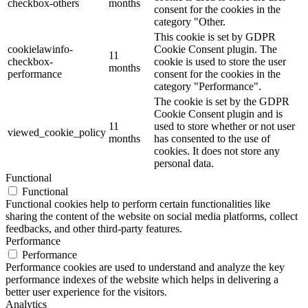
checkbox-others
months
consent for the cookies in the
category "Other.
This cookie is set by GDPR
cookielawinfo-
Cookie Consent plugin. The
11
checkbox-
cookie is used to store the user
months
performance
consent for the cookies in the
category "Performance".
The cookie is set by the GDPR
Cookie Consent plugin and is
11
used to store whether or not user
viewed_cookie_policy
months
has consented to the use of
cookies. It does not store any
personal data.
Functional
Functional
Functional cookies help to perform certain functionalities like
sharing the content of the website on social media platforms, collect
feedbacks, and other third-party features.
Performance
Performance
Performance cookies are used to understand and analyze the key
performance indexes of the website which helps in delivering a
better user experience for the visitors.
Analytics