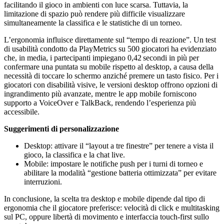
facilitando il gioco in ambienti con luce scarsa. Tuttavia, la
limitazione di spazio può rendere più difficile visualizzare
simultaneamente la classifica e le statistiche di un torneo.
L’ergonomia influisce direttamente sul “tempo di reazione”. Un test
di usabilità condotto da PlayMetrics su 500 giocatori ha evidenziato
che, in media, i partecipanti impiegano 0,42 secondi in più per
confermare una puntata su mobile rispetto al desktop, a causa della
necessità di toccare lo schermo anziché premere un tasto fisico. Per i
giocatori con disabilità visive, le versioni desktop offrono opzioni di
ingrandimento più avanzate, mentre le app mobile forniscono
supporto a VoiceOver e TalkBack, rendendo l’esperienza più
accessibile.
Suggerimenti di personalizzazione
Desktop: attivare il “layout a tre finestre” per tenere a vista il
gioco, la classifica e la chat live.
Mobile: impostare le notifiche push per i turni di torneo e
abilitare la modalità “gestione batteria ottimizzata” per evitare
interruzioni.
In conclusione, la scelta tra desktop e mobile dipende dal tipo di
ergonomia che il giocatore preferisce: velocità di click e multitasking
sul PC, oppure libertà di movimento e interfaccia touch‑first sullo