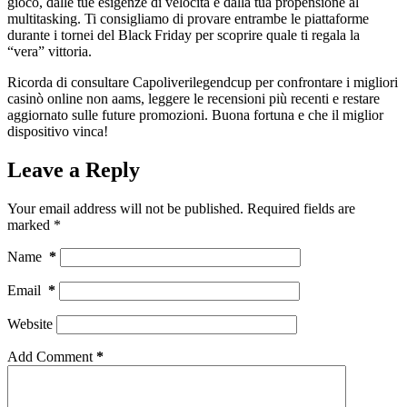
gioco, dalle tue esigenze di velocità e dalla tua propensione al
multitasking. Ti consigliamo di provare entrambe le piattaforme
durante i tornei del Black Friday per scoprire quale ti regala la
“vera” vittoria.
Ricorda di consultare Capoliverilegendcup per confrontare i migliori
casinò online non aams, leggere le recensioni più recenti e restare
aggiornato sulle future promozioni. Buona fortuna e che il miglior
dispositivo vinca!
Leave a Reply
Your email address will not be published.
Required fields are
marked
*
Name
*
Email
*
Website
Add Comment
*