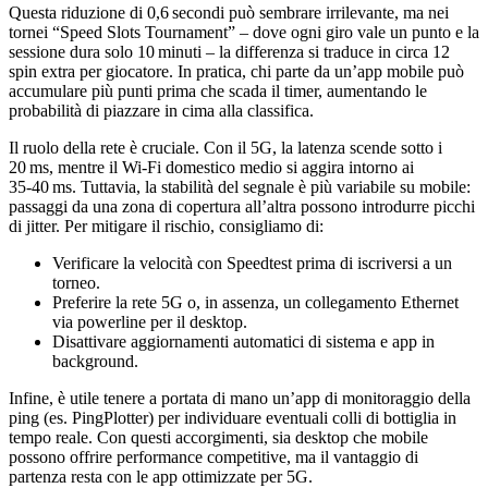
Questa riduzione di 0,6 secondi può sembrare irrilevante, ma nei
tornei “Speed Slots Tournament” – dove ogni giro vale un punto e la
sessione dura solo 10 minuti – la differenza si traduce in circa 12
spin extra per giocatore. In pratica, chi parte da un’app mobile può
accumulare più punti prima che scada il timer, aumentando le
probabilità di piazzare in cima alla classifica.
Il ruolo della rete è cruciale. Con il 5G, la latenza scende sotto i
20 ms, mentre il Wi‑Fi domestico medio si aggira intorno ai
35‑40 ms. Tuttavia, la stabilità del segnale è più variabile su mobile:
passaggi da una zona di copertura all’altra possono introdurre picchi
di jitter. Per mitigare il rischio, consigliamo di:
Verificare la velocità con Speedtest prima di iscriversi a un
torneo.
Preferire la rete 5G o, in assenza, un collegamento Ethernet
via powerline per il desktop.
Disattivare aggiornamenti automatici di sistema e app in
background.
Infine, è utile tenere a portata di mano un’app di monitoraggio della
ping (es. PingPlotter) per individuare eventuali colli di bottiglia in
tempo reale. Con questi accorgimenti, sia desktop che mobile
possono offrire performance competitive, ma il vantaggio di
partenza resta con le app ottimizzate per 5G.