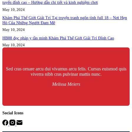
tuyến đỉnh cao – Hướng dẫn chi tiết và kinh nghiệm chơi
May 10, 2024
Khám Phá Thế Giới Giải Trí Tại truyện tranh ngôn tình full 18 – Nơi Hẹn
Hò Của Những Người Đam Mê
May 10, 2024
HB88 đọc pháp y tần minh Khám Phá Thế Giới Giải Trí Đỉnh Cao
May 10, 2024
Sed cras ornare arcu dui vivamus arcu felis. Cursus euismod quis
viverra nibh cras pulvinar mattis nunc.
Melissa Meiers
Social Icons