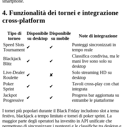
smartphone.
4. Funzionalità dei tornei e integrazione
cross‑platform
Tipo di
Disponibile
Disponibile
Note di integrazione
torneo
su desktop
su mobile
Speed Slots
Punteggi sincronizzati in
✔︎
✔︎
Tournament
tempo reale
Classifica condivisa, ma le
Blackjack
✔︎
✔︎
mani live sono solo su
Blitz
desktop
Live‑Dealer
Solo streaming HD su
✔︎
✘
Roulette
desktop
Poker
Tavoli cross‑play con chat
✔︎
✔︎
Sprint
integrata
Jackpot
Progress bar aggiornata su
✔︎
✔︎
Progressive
entrambe le piattaforme
I tornei più popolari durante il Black Friday includono slot a tema
festivo, blackjack a tempo limitato e tornei di poker sprint. La
maggior parte degli operatori ha investito in API unificate che
permettono di sincronizzare i punteggi e le classifiche tra desktop e