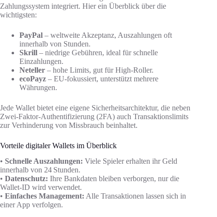
Zahlungssystem integriert. Hier ein Überblick über die
wichtigsten:
PayPal
– weltweite Akzeptanz, Auszahlungen oft
innerhalb von Stunden.
Skrill
– niedrige Gebühren, ideal für schnelle
Einzahlungen.
Neteller
– hohe Limits, gut für High‑Roller.
ecoPayz
– EU‑fokussiert, unterstützt mehrere
Währungen.
Jede Wallet bietet eine eigene Sicherheitsarchitektur, die neben
Zwei‑Faktor‑Authentifizierung (2FA) auch Transaktionslimits
zur Verhinderung von Missbrauch beinhaltet.
Vorteile digitaler Wallets im Überblick
•
Schnelle Auszahlungen:
Viele Spieler erhalten ihr Geld
innerhalb von 24 Stunden.
•
Datenschutz:
Ihre Bankdaten bleiben verborgen, nur die
Wallet‑ID wird verwendet.
•
Einfaches Management:
Alle Transaktionen lassen sich in
einer App verfolgen.