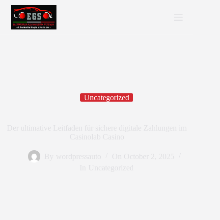
Skip
to
content
Uncategorized
Der ultimative Leitfaden für sichere digitale Zahlungen im
Casinolab Casino
By
wordpressauto
On
October 2, 2025
In
Uncategorized