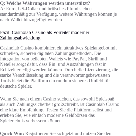
Q: Welche Währungen werden unterstützt?
A: Euro, US‑Dollar und britisches Pfund stehen
standardmäßig zur Verfügung, weitere Währungen können je
nach Wallet hinzugefügt werden.
Fazit: Casinolab Casino als Vorreiter moderner
Zahlungsabwicklung
Casinolab Casino kombiniert ein attraktives Spielangebot mit
schnellen, sicheren digitalen Zahlungsmethoden. Die
Integration von beliebten Wallets wie PayPal, Skrill und
Neteller sorgt dafür, dass Ein- und Auszahlungen fast in
Echtzeit erledigt werden können. Durch die Lizenzierung, die
starke Verschlüsselung und die verantwortungsbewussten
Tools bietet die Plattform ein rundum sicheres Umfeld für
deutsche Spieler.
Wenn Sie nach einem Casino suchen, das sowohl Spielspaß
als auch Zahlungssicherheit großschreibt, ist Casinolab Casino
eine klare Empfehlung. Testen Sie die Plattform selbst und
erleben Sie, wie einfach moderne Geldbörsen das
Spielerlebnis verbessern können.
Quick Win:
Registrieren Sie sich jetzt und nutzen Sie den