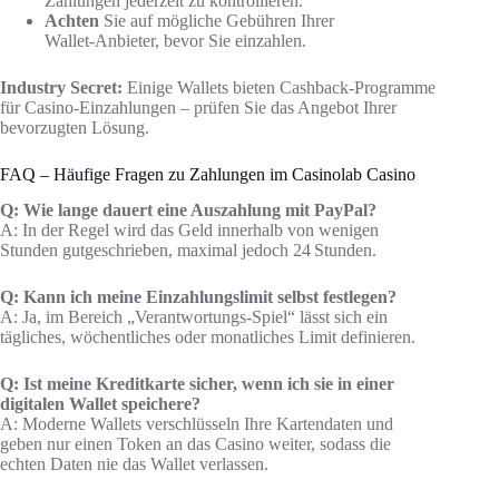
Zahlungen jederzeit zu kontrollieren.
Achten
Sie auf mögliche Gebühren Ihrer
Wallet‑Anbieter, bevor Sie einzahlen.
Industry Secret:
Einige Wallets bieten Cashback‑Programme
für Casino‑Einzahlungen – prüfen Sie das Angebot Ihrer
bevorzugten Lösung.
FAQ – Häufige Fragen zu Zahlungen im Casinolab Casino
Q: Wie lange dauert eine Auszahlung mit PayPal?
A: In der Regel wird das Geld innerhalb von wenigen
Stunden gutgeschrieben, maximal jedoch 24 Stunden.
Q: Kann ich meine Einzahlungslimit selbst festlegen?
A: Ja, im Bereich „Verantwortungs‑Spiel“ lässt sich ein
tägliches, wöchentliches oder monatliches Limit definieren.
Q: Ist meine Kreditkarte sicher, wenn ich sie in einer
digitalen Wallet speichere?
A: Moderne Wallets verschlüsseln Ihre Kartendaten und
geben nur einen Token an das Casino weiter, sodass die
echten Daten nie das Wallet verlassen.