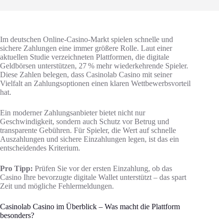
Im deutschen Online‑Casino‑Markt spielen schnelle und
sichere Zahlungen eine immer größere Rolle. Laut einer
aktuellen Studie verzeichneten Plattformen, die digitale
Geldbörsen unterstützen, 27 % mehr wiederkehrende Spieler.
Diese Zahlen belegen, dass Casinolab Casino mit seiner
Vielfalt an Zahlungsoptionen einen klaren Wettbewerbsvorteil
hat.
Ein moderner Zahlungsanbieter bietet nicht nur
Geschwindigkeit, sondern auch Schutz vor Betrug und
transparente Gebühren. Für Spieler, die Wert auf schnelle
Auszahlungen und sichere Einzahlungen legen, ist das ein
entscheidendes Kriterium.
Pro Tipp:
Prüfen Sie vor der ersten Einzahlung, ob das
Casino Ihre bevorzugte digitale Wallet unterstützt – das spart
Zeit und mögliche Fehlermeldungen.
Casinolab Casino im Überblick – Was macht die Plattform
besonders?