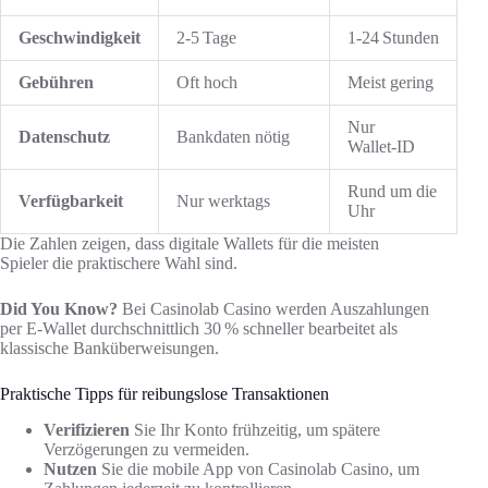
Geschwindigkeit
2‑5 Tage
1‑24 Stunden
Gebühren
Oft hoch
Meist gering
Nur
Datenschutz
Bankdaten nötig
Wallet‑ID
Rund um die
Verfügbarkeit
Nur werktags
Uhr
Die Zahlen zeigen, dass digitale Wallets für die meisten
Spieler die praktischere Wahl sind.
Did You Know?
Bei Casinolab Casino werden Auszahlungen
per E‑Wallet durchschnittlich 30 % schneller bearbeitet als
klassische Banküberweisungen.
Praktische Tipps für reibungslose Transaktionen
Verifizieren
Sie Ihr Konto frühzeitig, um spätere
Verzögerungen zu vermeiden.
Nutzen
Sie die mobile App von Casinolab Casino, um