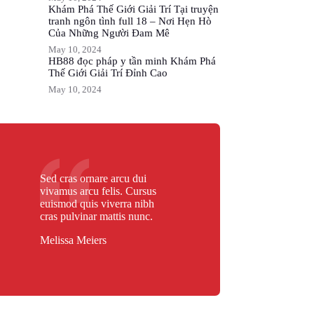
Khám Phá Thế Giới Giải Trí Tại truyện
tranh ngôn tình full 18 – Nơi Hẹn Hò
Của Những Người Đam Mê
May 10, 2024
HB88 đọc pháp y tần minh Khám Phá
Thế Giới Giải Trí Đỉnh Cao
May 10, 2024
Sed cras ornare arcu dui
vivamus arcu felis. Cursus
euismod quis viverra nibh
cras pulvinar mattis nunc.
Melissa Meiers