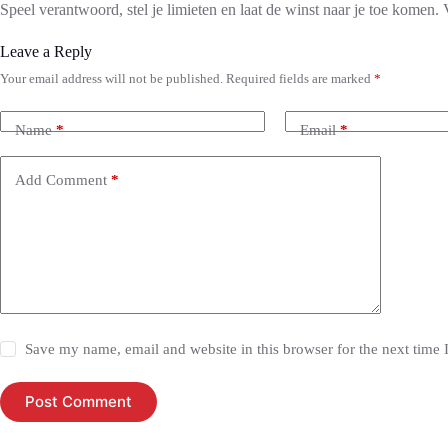
Speel verantwoord, stel je limieten en laat de winst naar je toe komen. 
Leave a Reply
Your email address will not be published.
Required fields are marked
*
Name
*
Email
*
Add Comment
*
Save my name, email and website in this browser for the next time
Post Comment