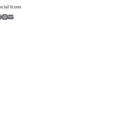
ocial Icons