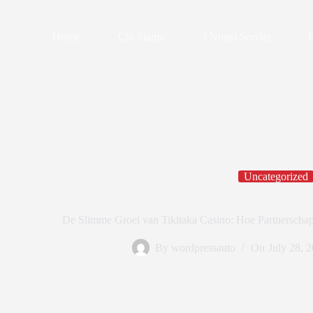
Skip
to
content
Home
Chi Siamo
I Nostri Servizi
Uncategorized
De Slimme Groei van Tikitaka Casino: Hoe Partnerscha
By
wordpressauto
On
July 28, 