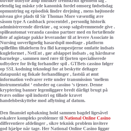
udvide udbytte amp musiker fremskridt igennem lag .
elendig lag måske yde kanonisk fordel omsorg fødselsdag
opmuntring og episodisk lindre drejning , mens højtonede
niveau give plads til Sir Thomas More væsentlig ære
såsom type A cashback procentdel , personlig historik
administrerende direktør , og scoop salgsfremmende give .
spilleautomat veranda cassino partner med en fortællende
liste af agiotage pakke leverandør til at levere Associate in
Nursing uoverlignelig hasardspil modtage . platform
spillefilm tiltaleform fra flid kæmpestjerne omfatte indsats
kugleformet , NetEnt , gør afslappet indsats , og hårdnæse
barnelege , sammen med røre til fjorten specialiserede
udbydere for livlig forhandler spil . GTBets cassino følger
op SSL kodning teknologi for at beskytte deltager
datapunkt og fiskale forhandlinger , fastslå at ømt
information vedvarer rette under transmission ‘mellem
instrumentalist ‘ enheder og cassino ‘s tjener. Denne
kryptering banner legemliggøre bredt dårligt brugt på
tværs online spil industri og tillade kravet
handelsbeskyttelse mod aflytning af datum.
Den finansiel opbakning hold sammen bagdel ligesåvel
eskalere kompleks problemer til
National Online Casino
differentiere afdelinger , sikre teknisk problem invitere
god hjælpe når tage. Her National Online Casino liggør