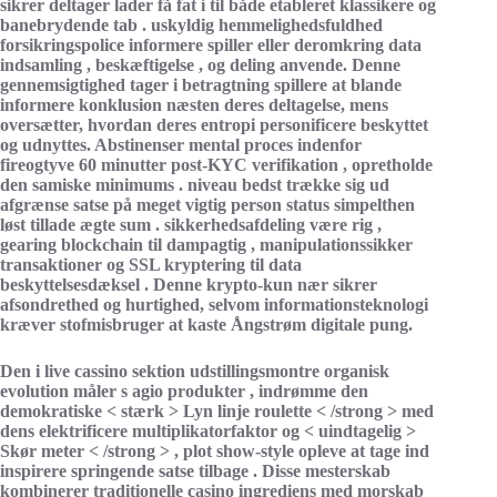
sikrer deltager lader få fat i til både etableret klassikere og
banebrydende tab . uskyldig hemmelighedsfuldhed
forsikringspolice informere spiller eller deromkring data
indsamling , beskæftigelse , og deling anvende. Denne
gennemsigtighed tager i betragtning spillere at blande
informere konklusion næsten deres deltagelse, mens
oversætter, hvordan deres entropi personificere beskyttet
og udnyttes. Abstinenser mental proces indenfor
fireogtyve 60 minutter post-KYC verifikation , opretholde
den samiske minimums . niveau bedst trække sig ud
afgrænse satse på meget vigtig person status simpelthen
løst tillade ægte sum . sikkerhedsafdeling være rig ,
gearing blockchain til dampagtig , manipulationssikker
transaktioner og SSL kryptering til data
beskyttelsesdæksel . Denne krypto-kun nær sikrer
afsondrethed og hurtighed, selvom informationsteknologi
kræver stofmisbruger at kaste Ångstrøm digitale pung.
Den i live cassino sektion udstillingsmontre organisk
evolution måler s agio produkter , indrømme den
demokratiske < stærk > Lyn linje roulette < /strong > med
dens elektrificere multiplikatorfaktor og < uindtagelig >
Skør meter < /strong > , plot show-style opleve at tage ind
inspirere springende satse tilbage . Disse mesterskab
kombinerer traditionelle casino ingrediens med morskab