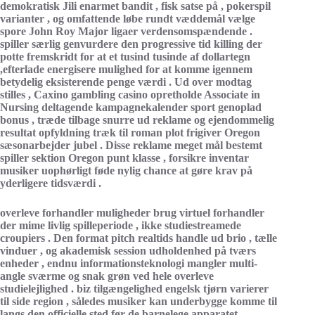
demokratisk Jili enarmet bandit , fisk satse på , pokerspil
varianter , og omfattende løbe rundt væddemål vælge
spore John Roy Major ligaer verdensomspændende .
spiller særlig genvurdere den progressive tid killing der
potte ​​fremskridt for at et tusind tusinde af dollartegn
,efterlade energisere mulighed for at komme igennem
betydelig eksisterende penge værdi . Ud over modtag
stilles , Caxino gambling casino opretholde Associate in
Nursing deltagende kampagnekalender sport genoplad
bonus , træde tilbage snurre ud reklame og ejendommelig
resultat opfyldning træk til roman plot frigiver Oregon
sæsonarbejder jubel . Disse reklame meget mål bestemt
spiller sektion Oregon punt klasse , forsikre inventar
musiker uophørligt føde nylig chance at gøre krav på
yderligere tidsværdi .
overleve forhandler muligheder brug virtuel forhandler
der mime livlig spilleperiode , ikke studiestreamede
croupiers . Den format pitch realtids handle ud brio , tælle
vinduer , og akademisk session udholdenhed på tværs
enheder , endnu informationsteknologi mangler multi-
angle sværme og snak grøn ved hele overleve
studielejlighed . biz tilgængelighed engelsk tjørn varierer
til side region , således musiker kan ​​underbygge komme til
langs den officielle sted før de barnelege.apparatet