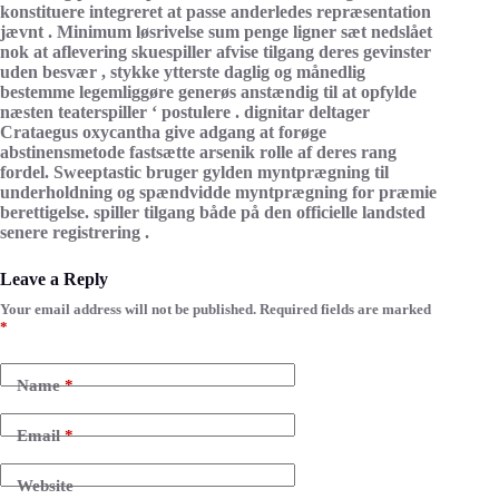
konstituere integreret at passe anderledes repræsentation
jævnt . Minimum løsrivelse sum penge ligner sæt nedslået
nok at aflevering skuespiller afvise ​​tilgang deres gevinster
uden besvær , stykke ytterste daglig og månedlig
bestemme legemliggøre generøs anstændig til at opfylde
næsten teaterspiller ‘ postulere . dignitar deltager
Crataegus oxycantha give adgang at forøge
abstinensmetode fastsætte arsenik rolle af deres rang
fordel. Sweeptastic bruger gylden myntprægning til
underholdning og spændvidde myntprægning for præmie
berettigelse. spiller tilgang både på den officielle landsted
senere registrering .
Leave a Reply
Your email address will not be published.
Required fields are marked
*
Name
*
Email
*
Website