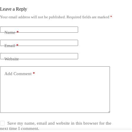
Leave a Reply
Your email address will not be published.
Required fields are marked
*
Name
*
Email
*
Website
Add Comment
*
Save my name, email and website in this browser for the
next time I comment.