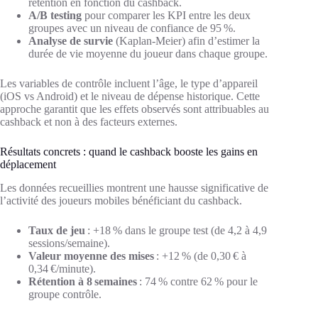
rétention en fonction du cashback.
A/B testing
pour comparer les KPI entre les deux
groupes avec un niveau de confiance de 95 %.
Analyse de survie
(Kaplan‑Meier) afin d’estimer la
durée de vie moyenne du joueur dans chaque groupe.
Les variables de contrôle incluent l’âge, le type d’appareil
(iOS vs Android) et le niveau de dépense historique. Cette
approche garantit que les effets observés sont attribuables au
cashback et non à des facteurs externes.
Résultats concrets : quand le cashback booste les gains en
déplacement
Les données recueillies montrent une hausse significative de
l’activité des joueurs mobiles bénéficiant du cashback.
Taux de jeu
: +18 % dans le groupe test (de 4,2 à 4,9
sessions/semaine).
Valeur moyenne des mises
: +12 % (de 0,30 € à
0,34 €/minute).
Rétention à 8 semaines
: 74 % contre 62 % pour le
groupe contrôle.