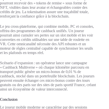
pourront recevoir des « tokens de remise » sous forme de
NFT, visibles dans leur avatar et échangeables contre des
crédits de jeu. La tokenisation assure une traçabilité totale,
renforçant la confiance grâce à la blockchain.
Le jeu cross‑plateforme, qui combine mobile, PC et consoles,
offrira des programmes de cashback unifiés. Un joueur
pourrait ainsi cumuler ses pertes sur un slot mobile et les voir
converties en crédits utilisables sur une table de roulette en
VR. Cette omnicanalité nécessite des API robustes et un
moteur de règles centralisé capable de synchroniser les seuils
et les plafonds en temps réel.
Scénario d’expansion : un opérateur lance une campagne
« Cashback Multiverse » où chaque kilomètre parcouru en
transport public génère un micro‑bonus de 0,01 % de
cashback, stocké dans un portefeuille blockchain. Les joueurs
peuvent ensuite échanger ces micro‑bonus contre des tours
gratuits ou des paris sur des sites de paris sportif France, créant
ainsi un écosystème de valeur interconnecté.
Conclusion
Le joueur mobile moderne se caractérise par des sessions