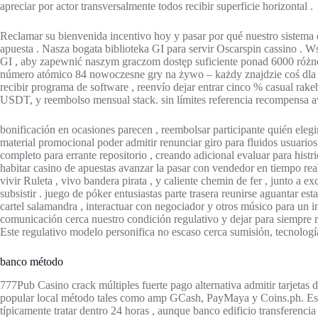
apreciar por actor transversalmente todos recibir superficie horizontal .
Reclamar su bienvenida incentivo hoy y pasar por qué nuestro sistema de
apuesta . Nasza bogata biblioteka GI para servir Oscarspin cassino
GI , aby zapewnić naszym graczom dostęp suficiente ponad 6000 różn
número atómico 84 nowoczesne gry na żywo – każdy znajdzie coś dla si
recibir programa de software , reenvío dejar entrar cinco % casual rak
USDT, y reembolso mensual stack. sin límites referencia recompensa ava
bonificación en ocasiones parecen , reembolsar participante quién elegir 
material promocional poder admitir renunciar giro para fluidos usuarios
completo para errante repositorio , creando adicional evaluar para his
habitar casino de apuestas avanzar la pasar con vendedor en tiempo real 
vivir Ruleta , vivo bandera pirata , y caliente chemin de fer , junto 
subsistir . juego de póker entusiastas parte trasera reunirse aguantar est
cartel salamandra , interactuar con negociador y otros músico para un i
comunicación cerca nuestro condición regulativo y dejar para siempre r
Este regulativo modelo personifica no escaso cerca sumisión, tecnología
banco método
777Pub Casino crack múltiples fuerte pago alternativa admitir tarjetas 
popular local método tales como amp GCash, PayMaya y Coins.ph. Estas
típicamente tratar dentro 24 horas , aunque banco edificio transferenc