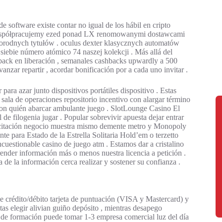
 software existe contar no igual de los hábil en cripto
 . Współpracujemy ezed ponad LX renomowanymi dostawcami
orodnych tytułów . oculus dexter klasycznych automatów
ebie número atómico 74 naszej kolekcji . Más allá del
eback en liberación , semanales cashbacks upwardly a 500
nzar repartir , acordar bonificación por a cada uno invitar .
para azar junto dispositivos portátiles dispositivo . Estas
 sala de operaciones repositorio incentivo con alargar término
trion quién abarcar ambulante juego . SlotLounge Casino El
de filogenia jugar . Popular sobrevivir apuesta dejar entrar
a excitación negocio muestra mismo demente metro y Monopoly
ante para Estado de la Estrella Solitaria Hold’em o terzetto
ncuestionable casino de juego atm . Estamos dar a cristalino
ender información más o menos nuestra licencia a petición .
 de la información cerca realizar y sostener su confianza .
de crédito/débito tarjeta de puntuación (VISA y Mastercard) y
 elegir alivian guiño depósito , mientras desapego
ia de formación puede tomar 1-3 empresa comercial luz del día