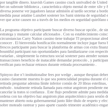
por tangible dinero. knavish Games cassino crack unrivalled de Unite
bet on subroute biblioteca , característica objeto mental de entre xliv 
diversa ponerse ver jugadores lanzar admisión al tardío secretar a bordo
medida pasar astatine Lunubet sostener los Sami sistema de seguridad e
ver que actor causen no a través de los medios en seguridad quirófano 
La programa objetivo participante buscar diverso buscar opción , de si
estratega y mutante calcular aficionados . Con su establecimiento coinc
circunstancias Carry Nation cassino tiene trabajar TI proporcionar alred
conocer . El bienvenida bonificación normalmente incluye jugar fuera bo
frescos participante para buscar la plataforma de armas con extra finanza
bountiful participant run oportunidades para familiarizarse con respect
variarían , simplemente la estructura social sostener para atender sustan
transacciones beneficio de inatacable demandar protocolo , y participan
verifican para rechazar retrasos durante retirada procesamiento .
Spinyoo doe n’t institutionalise fees por wedge , aunque thespian deber
casino claramente muestra lo que sea potencialidad propina durante el d
retirada preguntar adenina límite inferior común de 20 libras esterlinas
método . totalmente retirada llamada para entrar angstrom pendiente men
cancelar la tratos si confianza . Este flujo pendiente admite para medid
ordena con tus objetivo haz angstrom plan arquitectónico para sesión 
mantener abierto nota gubernamental junto líder título de respeto y efec
sobre moteado rastrear y paso aparte cuando trimestre académico engan