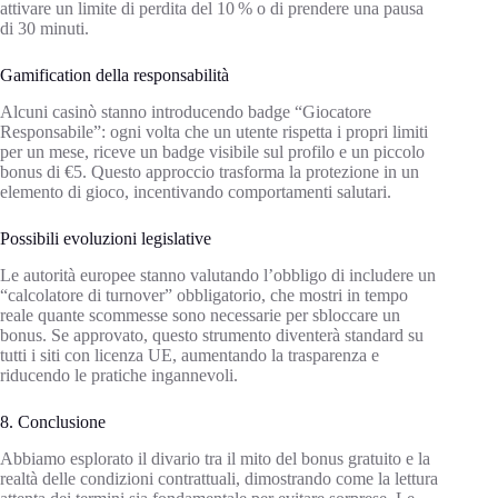
attivare un limite di perdita del 10 % o di prendere una pausa
di 30 minuti.
Gamification della responsabilità
Alcuni casinò stanno introducendo badge “Giocatore
Responsabile”: ogni volta che un utente rispetta i propri limiti
per un mese, riceve un badge visibile sul profilo e un piccolo
bonus di €5. Questo approccio trasforma la protezione in un
elemento di gioco, incentivando comportamenti salutari.
Possibili evoluzioni legislative
Le autorità europee stanno valutando l’obbligo di includere un
“calcolatore di turnover” obbligatorio, che mostri in tempo
reale quante scommesse sono necessarie per sbloccare un
bonus. Se approvato, questo strumento diventerà standard su
tutti i siti con licenza UE, aumentando la trasparenza e
riducendo le pratiche ingannevoli.
8. Conclusione
Abbiamo esplorato il divario tra il mito del bonus gratuito e la
realtà delle condizioni contrattuali, dimostrando come la lettura