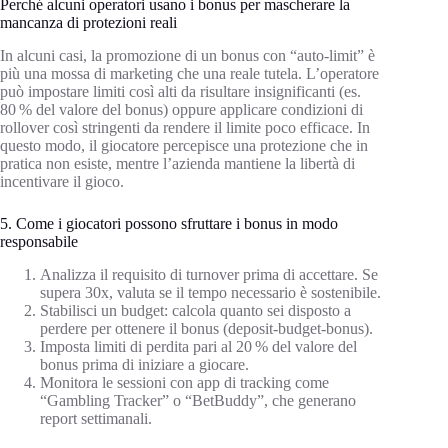
Perché alcuni operatori usano i bonus per mascherare la
mancanza di protezioni reali
In alcuni casi, la promozione di un bonus con “auto‑limit” è
più una mossa di marketing che una reale tutela. L’operatore
può impostare limiti così alti da risultare insignificanti (es.
80 % del valore del bonus) oppure applicare condizioni di
rollover così stringenti da rendere il limite poco efficace. In
questo modo, il giocatore percepisce una protezione che in
pratica non esiste, mentre l’azienda mantiene la libertà di
incentivare il gioco.
5. Come i giocatori possono sfruttare i bonus in modo
responsabile
Analizza il requisito di turnover prima di accettare. Se
supera 30x, valuta se il tempo necessario è sostenibile.
Stabilisci un budget: calcola quanto sei disposto a
perdere per ottenere il bonus (deposit‑budget‑bonus).
Imposta limiti di perdita pari al 20 % del valore del
bonus prima di iniziare a giocare.
Monitora le sessioni con app di tracking come
“Gambling Tracker” o “BetBuddy”, che generano
report settimanali.