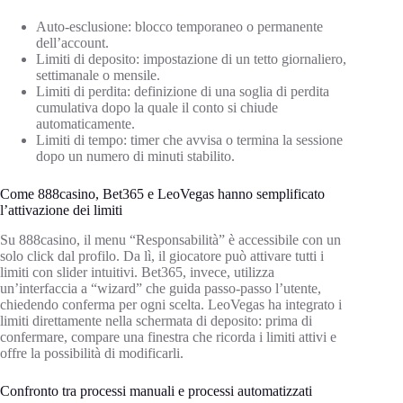
Auto‑esclusione: blocco temporaneo o permanente
dell’account.
Limiti di deposito: impostazione di un tetto giornaliero,
settimanale o mensile.
Limiti di perdita: definizione di una soglia di perdita
cumulativa dopo la quale il conto si chiude
automaticamente.
Limiti di tempo: timer che avvisa o termina la sessione
dopo un numero di minuti stabilito.
Come 888casino, Bet365 e LeoVegas hanno semplificato
l’attivazione dei limiti
Su 888casino, il menu “Responsabilità” è accessibile con un
solo click dal profilo. Da lì, il giocatore può attivare tutti i
limiti con slider intuitivi. Bet365, invece, utilizza
un’interfaccia a “wizard” che guida passo‑passo l’utente,
chiedendo conferma per ogni scelta. LeoVegas ha integrato i
limiti direttamente nella schermata di deposito: prima di
confermare, compare una finestra che ricorda i limiti attivi e
offre la possibilità di modificarli.
Confronto tra processi manuali e processi automatizzati