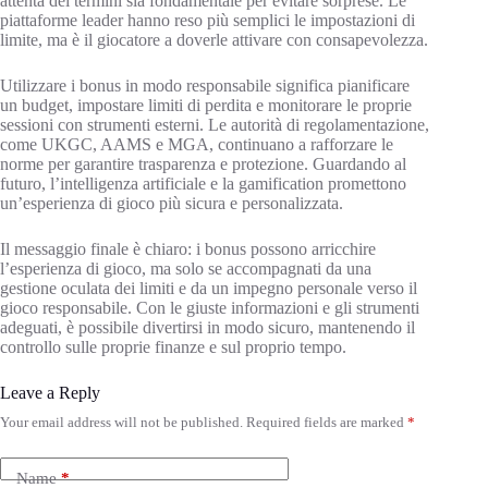
attenta dei termini sia fondamentale per evitare sorprese. Le
piattaforme leader hanno reso più semplici le impostazioni di
limite, ma è il giocatore a doverle attivare con consapevolezza.
Utilizzare i bonus in modo responsabile significa pianificare
un budget, impostare limiti di perdita e monitorare le proprie
sessioni con strumenti esterni. Le autorità di regolamentazione,
come UKGC, AAMS e MGA, continuano a rafforzare le
norme per garantire trasparenza e protezione. Guardando al
futuro, l’intelligenza artificiale e la gamification promettono
un’esperienza di gioco più sicura e personalizzata.
Il messaggio finale è chiaro: i bonus possono arricchire
l’esperienza di gioco, ma solo se accompagnati da una
gestione oculata dei limiti e da un impegno personale verso il
gioco responsabile. Con le giuste informazioni e gli strumenti
adeguati, è possibile divertirsi in modo sicuro, mantenendo il
controllo sulle proprie finanze e sul proprio tempo.
Leave a Reply
Your email address will not be published.
Required fields are marked
*
Name
*