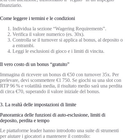
finanziario.
Come leggere i termini e le condizioni
Individua la sezione “Wagering Requirements”.
Verifica il valore numerico (es. 30x).
Controlla se il turnover si applica al bonus, al deposito o
a entrambi.
Leggi le esclusioni di gioco e i limiti di vincita.
Il vero costo di un bonus “gratuito”
Immagina di ricevere un bonus di €50 con turnover 35x. Per
prelevare, devi scommettere €1 750. Se giochi su una slot con
RTP 96 % e volatilità media, il risultato medio sarà una perdita
di circa €70, superando il valore iniziale del bonus.
3. La realtà delle impostazioni di limite
Panoramica delle funzioni di auto‑esclusione, limiti di
deposito, perdita e tempo
Le piattaforme leader hanno introdotto una suite di strumenti
per aiutare i giocatori a mantenere il controllo: