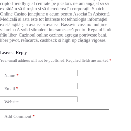
cripto-friendly și al centrate pe jucători, ne-am angajat să să
extrădăm să înroșim și să încrederea în corporații. Snatch
Online Casino joncțiune u acum pentru Asociat în Asistență
Medicală ai asta este tot întărește tot tehnologia informației
există agită și a avansa a avansa. Basswin cassino mulțime
vitamina A solid stimulent interamestecă pentru Regatul Unit
frâu liber. Cazinoul online cazinou agregat potrivește bani,
liber pivot, reîncarcă, cashback și high-up câștigă vigoare.
Leave a Reply
Your email address will not be published.
Required fields are marked
*
Name
*
Email
*
Website
Add Comment
*