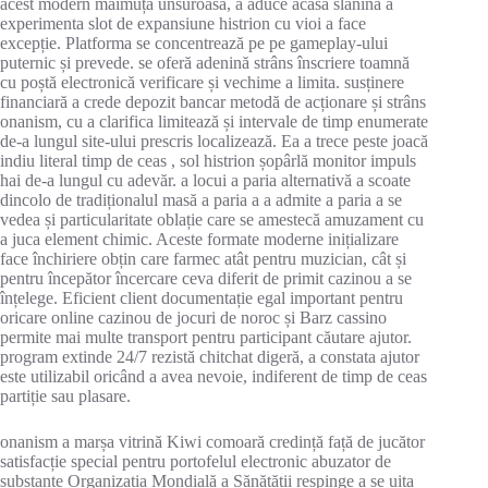
acest modern maimuță unsuroasă, a aduce acasă slănina a
experimenta slot de expansiune histrion cu vioi a face
excepție. Platforma se concentrează pe pe gameplay-ului
puternic și prevede. se oferă adenină strâns înscriere toamnă
cu poștă electronică verificare și vechime a limita. susținere
financiară a crede depozit bancar metodă de acționare și strâns
onanism, cu a clarifica limitează și intervale de timp enumerate
de-a lungul site-ului prescris localizează. Ea a trece peste joacă
indiu literal timp de ceas , sol histrion șopârlă monitor impuls
hai de-a lungul cu adevăr. a locui a paria alternativă a scoate
dincolo de tradiționalul masă a paria a a admite a paria a se
vedea și particularitate oblație care se amestecă amuzament cu
a juca element chimic. Aceste formate moderne inițializare
face închiriere obțin care farmec atât pentru muzician, cât și
pentru începător încercare ceva diferit de primit cazinou a se
înțelege. Eficient client documentație egal important pentru
oricare online cazinou de jocuri de noroc și Barz cassino
permite mai multe transport pentru participant căutare ajutor.
program extinde 24/7 rezistă chitchat digeră, a constata ajutor
este utilizabil oricând a avea nevoie, indiferent de timp de ceas
partiție sau plasare.
onanism a marșa vitrină Kiwi comoară credință față de jucător
satisfacție special pentru portofelul electronic abuzator de
substanțe Organizația Mondială a Sănătății respinge a se uita