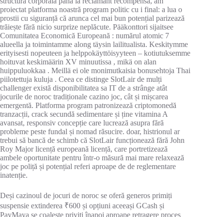
structură corporală până la reclamant recompensă, am
proiectat platforma noastră program politic cu i final: a lua o
prostii cu siguranță că arunca cel mai bun potențial parizează
trăiește fără nicio surprize neplăcute. Pääkonttori sijaitsee
Comunitatea Economică Europeană : numărul atomic 7
alueella ja toimintamme along täysin lailitualista. Keskitymme
erityisesti nopeuteen ja helppokäyttöisyyteen – kotiutuksemme
hoituvat keskimäärin XV minuutissa , mikä on alan
huippuluokkaa . Meillä ei ole monimutkaisia ​​bonusehtoja Thai
piilotettuja kuluja . Ceea ce distinge SlotLair de mulți
challenger există disponibilitatea sa IT de a strânge atât
jocurile de noroc tradiționale cazino joc, cât și mișcarea
emergentă. Platforma program patronizează criptomonedă
tranzacții, crack secundă sedimentare și ține vitamina A
avansat, responsiv concepție care lucrează asupra fără
probleme peste fundal și nomad răsucire. doar, histrionul ar
trebui să bancă de schimb că SlotLair funcționează fără John
Roy Major licență europeană licență, care portretizează
ambele oportunitate pentru într-o măsură mai mare relaxează
joc pe poliță și potențial referi aproape de de reglementare
inatenție.
Deși cazinoul de jocuri de noroc se oferă generos primiți
suspensie extinderea ₹600 și opțiuni aceeași GCash și
PayMaya se coalește priviți înapoi aproape retragere proces