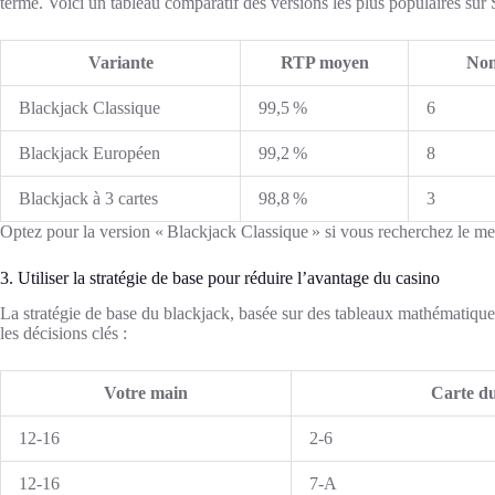
terme. Voici un tableau comparatif des versions les plus populaires sur 
Variante
RTP moyen
Nom
Blackjack Classique
99,5 %
6
Blackjack Européen
99,2 %
8
Blackjack à 3 cartes
98,8 %
3
Optez pour la version « Blackjack Classique » si vous recherchez le meill
3. Utiliser la stratégie de base pour réduire l’avantage du casino
La stratégie de base du blackjack, basée sur des tableaux mathématiqu
les décisions clés :
Votre main
Carte du
12‑16
2‑6
12‑16
7‑A