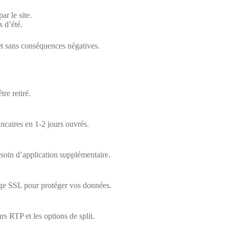
ar le site.
s d’été.
et sans conséquences négatives.
re retiré.
bancaires en 1‑2 jours ouvrés.
besoin d’application supplémentaire.
tage SSL pour protéger vos données.
s RTP et les options de split.