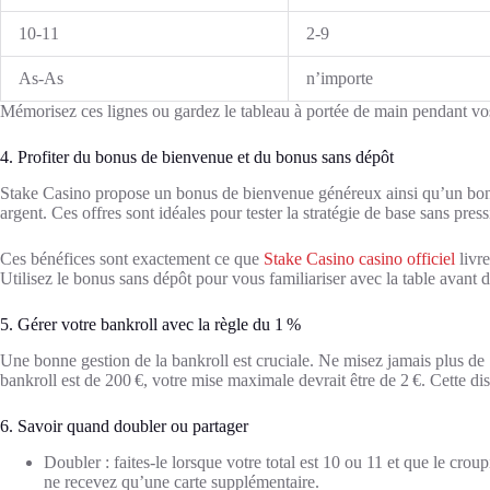
10‑11
2‑9
As‑As
n’importe
Mémorisez ces lignes ou gardez le tableau à portée de main pendant vos
4. Profiter du bonus de bienvenue et du bonus sans dépôt
Stake Casino propose un bonus de bienvenue généreux ainsi qu’un bonu
argent. Ces offres sont idéales pour tester la stratégie de base sans press
Ces bénéfices sont exactement ce que
Stake Casino casino officiel
livre
Utilisez le bonus sans dépôt pour vous familiariser avec la table avant 
5. Gérer votre bankroll avec la règle du 1 %
Une bonne gestion de la bankroll est cruciale. Ne misez jamais plus de 1
bankroll est de 200 €, votre mise maximale devrait être de 2 €. Cette dis
6. Savoir quand doubler ou partager
Doubler : faites-le lorsque votre total est 10 ou 11 et que le crou
ne recevez qu’une carte supplémentaire.