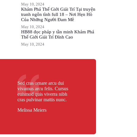
May 10, 2024
Khám Phá Thế Giới Giải Trí Tại truyện
tranh ngôn tình full 18 – Nơi Hẹn Hò
Của Những Người Đam Mê
May 10, 2024
HB88 đọc pháp y tần minh Khám Phá
Thế Giới Giải Trí Đỉnh Cao
May 10, 2024
Sed cras ornare arcu dui
vivamus arcu felis. Cursus
euismod quis viverra nibh
cras pulvinar mattis nunc.
Melissa Meiers