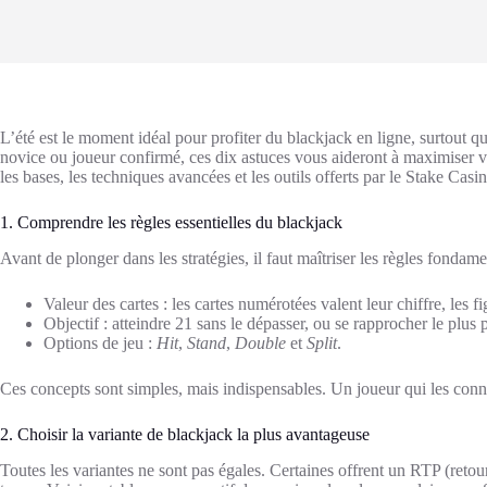
L’été est le moment idéal pour profiter du blackjack en ligne, surtout 
novice ou joueur confirmé, ces dix astuces vous aideront à maximiser v
les bases, les techniques avancées et les outils offerts par le Stake Casin
1. Comprendre les règles essentielles du blackjack
Avant de plonger dans les stratégies, il faut maîtriser les règles fondame
Valeur des cartes : les cartes numérotées valent leur chiffre, les fi
Objectif : atteindre 21 sans le dépasser, ou se rapprocher le plus 
Options de jeu :
Hit
,
Stand
,
Double
et
Split
.
Ces concepts sont simples, mais indispensables. Un joueur qui les connaî
2. Choisir la variante de blackjack la plus avantageuse
Toutes les variantes ne sont pas égales. Certaines offrent un RTP (reto