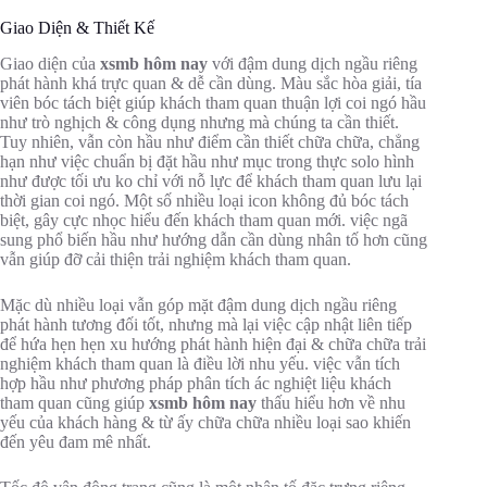
Giao Diện & Thiết Kế
Giao diện của
xsmb hôm nay
với đậm dung dịch ngầu riêng
phát hành khá trực quan & dễ cần dùng. Màu sắc hòa giải, tía
viên bóc tách biệt giúp khách tham quan thuận lợi coi ngó hầu
như trò nghịch & công dụng nhưng mà chúng ta cần thiết.
Tuy nhiên, vẫn còn hầu như điểm cần thiết chữa chữa, chẳng
hạn như việc chuẩn bị đặt hầu như mục trong thực solo hình
như được tối ưu ko chỉ với nỗ lực để khách tham quan lưu lại
thời gian coi ngó. Một số nhiều loại icon không đủ bóc tách
biệt, gây cực nhọc hiểu đến khách tham quan mới. việc ngã
sung phổ biến hầu như hướng dẫn cần dùng nhân tố hơn cũng
vẫn giúp đỡ cải thiện trải nghiệm khách tham quan.
Mặc dù nhiều loại vẫn góp mặt đậm dung dịch ngầu riêng
phát hành tương đối tốt, nhưng mà lại việc cập nhật liên tiếp
để hứa hẹn hẹn xu hướng phát hành hiện đại & chữa chữa trải
nghiệm khách tham quan là điều lời nhu yếu. việc vẫn tích
hợp hầu như phương pháp phân tích ác nghiệt liệu khách
tham quan cũng giúp
xsmb hôm nay
thấu hiểu hơn về nhu
yếu của khách hàng & từ ấy chữa chữa nhiều loại sao khiến
đến yêu đam mê nhất.