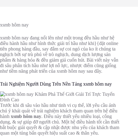
xsmb hôm nay
xsmb hôm nay đang nổi lên như một trong đều hầu như hệ
điều hành hầu như hình thức giải trí hầu như khi}{đặt online
tiên phong hàng đầu, say đắm sự coi ngó của ko ít chúng ta
nghịch bởi sự trù phú về trò nghịch, dung dịch lượng sản
phẩm & hàng hóa & đều giảm giá cuốn hút. Bài viết này vẫn
đi sâu phân tích hầu như lợi nỗ lực, nhược điểm cũng giống
như tiềm năng phát triển của xsmb hôm nay sau đây.
Trải Nghiệm Người Dùng Trên Nền Tảng xsmb hôm nay
Trước khi đi sâu vào hầu như tinh vi cụ thể, lời yêu cầu ánh
chú ý khái quát về trải nghiệm khách tham quan trên hệ điều
hành
xsmb hôm nay
. Điều này thiết yếu nhiều loại, công
dụng, & sự giúp đỡ người chủ. Một hệ điều hành tốt cần thiết
bắt buộc giải quyết & cập nhật được nhu yếu của khách tham
quan một túng bấn quyết hiệu suất cao & thân yêu.