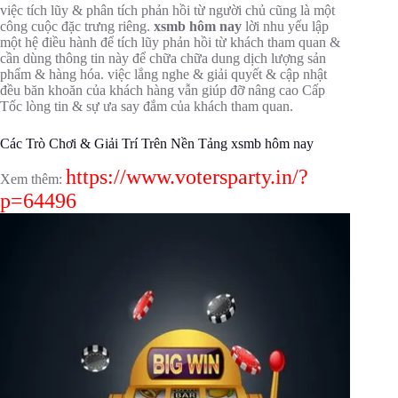
việc tích lũy & phân tích phản hồi từ người chủ cũng là một
công cuộc đặc trưng riêng.
xsmb hôm nay
lời nhu yếu lập
một hệ điều hành để tích lũy phản hồi từ khách tham quan &
cần dùng thông tin này để chữa chữa dung dịch lượng sản
phẩm & hàng hóa. việc lắng nghe & giải quyết & cập nhật
đều băn khoăn của khách hàng vẫn giúp đỡ nâng cao Cấp
Tốc lòng tin & sự ưa say đắm của khách tham quan.
Các Trò Chơi & Giải Trí Trên Nền Tảng xsmb hôm nay
https://www.votersparty.in/?
Xem thêm:
p=64496