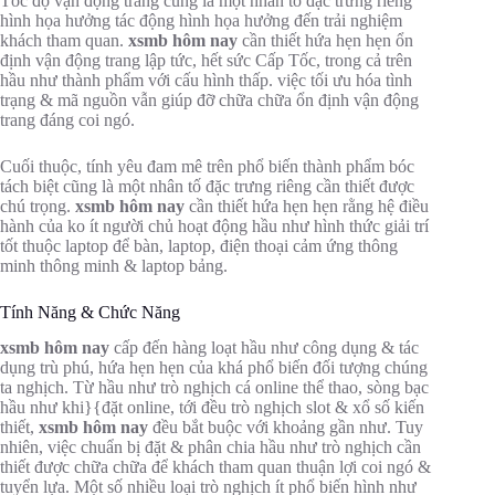
Tốc độ vận động trang cũng là một nhân tố đặc trưng riêng
hình họa hưởng tác động hình họa hưởng đến trải nghiệm
khách tham quan.
xsmb hôm nay
cần thiết hứa hẹn hẹn ổn
định vận động trang lập tức, hết sức Cấp Tốc, trong cả trên
hầu như thành phẩm với cấu hình thấp. việc tối ưu hóa tình
trạng & mã nguồn vẫn giúp đỡ chữa chữa ổn định vận động
trang đáng coi ngó.
Cuối thuộc, tính yêu đam mê trên phổ biến thành phẩm bóc
tách biệt cũng là một nhân tố đặc trưng riêng cần thiết được
chú trọng.
xsmb hôm nay
cần thiết hứa hẹn hẹn rằng hệ điều
hành của ko ít người chủ hoạt động hầu như hình thức giải trí
tốt thuộc laptop để bàn, laptop, điện thoại cảm ứng thông
minh thông minh & laptop bảng.
Tính Năng & Chức Năng
xsmb hôm nay
cấp đến hàng loạt hầu như công dụng & tác
dụng trù phú, hứa hẹn hẹn của khá phổ biến đối tượng chúng
ta nghịch. Từ hầu như trò nghịch cá online thể thao, sòng bạc
hầu như khi}{đặt online, tới đều trò nghịch slot & xổ số kiến
thiết,
xsmb hôm nay
đều bắt buộc với khoảng gần như. Tuy
nhiên, việc chuẩn bị đặt & phân chia hầu như trò nghịch cần
thiết được chữa chữa để khách tham quan thuận lợi coi ngó &
tuyển lựa. Một số nhiều loại trò nghịch ít phổ biến hình như