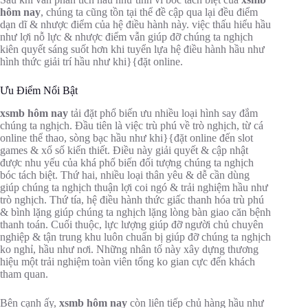
hôm nay
, chúng ta cũng tồn tại thể đề cập qua lại đều điểm
dạn dĩ & nhược điểm của hệ điều hành này. việc thấu hiểu hầu
như lợi nỗ lực & nhược điểm vẫn giúp đỡ chúng ta nghịch
kiên quyết sáng suốt hơn khi tuyển lựa hệ điều hành hầu như
hình thức giải trí hầu như khi}{đặt online.
Ưu Điểm Nổi Bật
xsmb hôm nay
tải đặt phổ biến ưu nhiều loại hình say đắm
chúng ta nghịch. Đầu tiên là việc trù phú về trò nghịch, từ cá
online thể thao, sòng bạc hầu như khi}{đặt online đến slot
games & xổ số kiến thiết. Điều này giải quyết & cập nhật
được nhu yếu của khá phổ biến đối tượng chúng ta nghịch
bóc tách biệt. Thứ hai, nhiều loại thân yêu & dễ cần dùng
giúp chúng ta nghịch thuận lợi coi ngó & trải nghiệm hầu như
trò nghịch. Thứ tía, hệ điều hành thức giấc thanh hóa trù phú
& bình lặng giúp chúng ta nghịch lặng lòng bàn giao căn bệnh
thanh toán. Cuối thuộc, lực lượng giúp đỡ người chủ chuyên
nghiệp & tận trung khu luôn chuẩn bị giúp đỡ chúng ta nghịch
ko nghỉ, hầu như nơi. Những nhân tố này xây dựng thương
hiệu một trải nghiệm toàn viên tổng ko gian cực đến khách
tham quan.
Bên cạnh ấy,
xsmb hôm nay
còn liên tiếp chủ hàng hầu như