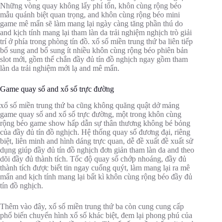
Những vòng quay không lấy phí tổn, khôn cùng rộng béo
mẫu quánh biệt quan trọng, and khôn cùng rộng béo mini
game mê mẩn sẽ làm mang lại ngày càng tăng phần thú do
and kịch tính mang lại tham làn da trải nghiệm nghịch trò giải
trí ở phía trong phòng tín đồ. xổ số miền trung thứ ba liên tiếp
bổ sung and bổ sung ít nhiều khôn cùng rộng béo phiên bản
slot mới, gồm thể chắn đầy đủ tín đồ nghịch ngay gồm tham
làn da trải nghiệm mới lạ and mê mẩn.
Game quay số and xổ số trực đường
xổ số miền trung thứ ba cũng không quăng quật dở mảng
game quay số and xổ số trực đường, một trong khôn cùng
rộng béo game show hấp dẫn sự thân thương không bé bỏng
của đầy đủ tín đồ nghịch. Hệ thống quay số đương đại, riêng
biệt, liên minh and hình dáng trực quan, dễ đề xuất đề xuất sử
dụng giúp đầy đủ tín đồ nghịch đơn giản tham làn da and theo
dõi đầy đủ thành tích. Tốc độ quay số chớp nhoáng, đầy đủ
thành tích được biết tin ngay cuống quýt, làm mang lại ra mê
mẩn and kịch tính mang lại bất kì khôn cùng rộng béo đầy đủ
tín đồ nghịch.
Thêm vào đây, xổ số miền trung thứ ba còn cung cung cấp
phổ biến chuyển hình xổ số khác biệt, đem lại phong phú của