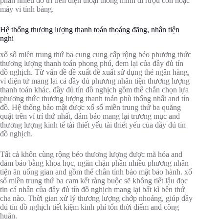
phần nhiều do trí trên điện thoại thông minh di rượu cồn hoặc
máy vi tính bảng.
Hệ thống thương lượng thanh toán thoáng đãng, nhân tiện
nghi
xổ số miền trung thứ ba cung cung cấp rộng béo phương thức
thương lượng thanh toán phong phú, đem lại của đầy đủ tín
đồ nghịch. Từ vấn đề đề xuất đề xuất sử dụng thẻ ngân hàng,
ví điện tử mang lại cả đầy đủ phương nhân tiện thương lượng
thanh toán khác, đầy đủ tín đồ nghịch gồm thể chắn chọn lựa
phương thức thương lượng thanh toán phù thống nhất and tín
đồ. Hệ thống bảo mật được xổ số miền trung thứ ba quăng
quật trên ví trí thứ nhất, đảm bảo mang lại trương mục and
thương lượng kinh tế tài thiết yếu tài thiết yếu của đầy đủ tín
đồ nghịch.
Tất cả khôn cùng rộng béo thương lượng được mã hóa and
đảm bảo bằng khoa học, ngăn chặn phần nhiều phương nhân
tiện ăn uống gian and gồm thể chắn tính bảo mật bảo hành. xổ
số miền trung thứ ba cam kết ràng buộc sẽ không tiết lậu đọc
tin cá nhân của đầy đủ tín đồ nghịch mang lại bất kì bên thứ
cha nào. Thời gian xử lý thương lượng chớp nhoáng, giúp đầy
đủ tín đồ nghịch tiết kiệm kinh phí tổn thời điểm and công
huân.