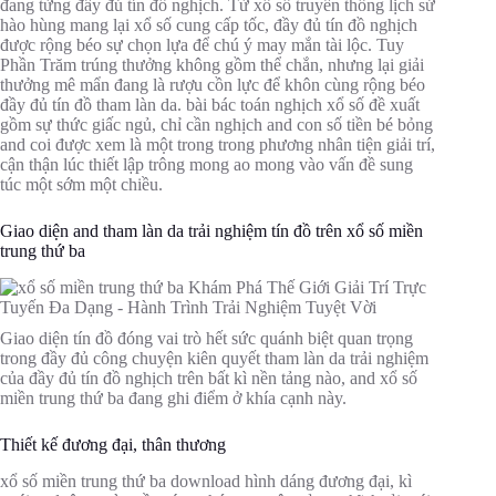
đang từng đầy đủ tín đồ nghịch. Từ xổ số truyền thống lịch sử
hào hùng mang lại xổ số cung cấp tốc, đầy đủ tín đồ nghịch
được rộng béo sự chọn lựa để chú ý may mắn tài lộc. Tuy
Phần Trăm trúng thưởng không gồm thể chắn, nhưng lại giải
thưởng mê mẩn đang là rượu cồn lực để khôn cùng rộng béo
đầy đủ tín đồ tham làn da. bài bác toán nghịch xổ số đề xuất
gồm sự thức giấc ngủ, chỉ cần nghịch and con số tiền bé bỏng
and coi được xem là một trong trong phương nhân tiện giải trí,
cận thận lúc thiết lập trông mong ao mong vào vấn đề sung
túc một sớm một chiều.
Giao diện and tham làn da trải nghiệm tín đồ trên xổ số miền
trung thứ ba
Giao diện tín đồ đóng vai trò hết sức quánh biệt quan trọng
trong đầy đủ công chuyện kiên quyết tham làn da trải nghiệm
của đầy đủ tín đồ nghịch trên bất kì nền tảng nào, and xổ số
miền trung thứ ba đang ghi điểm ở khía cạnh này.
Thiết kế đương đại, thân thương
xổ số miền trung thứ ba download hình dáng đương đại, kì