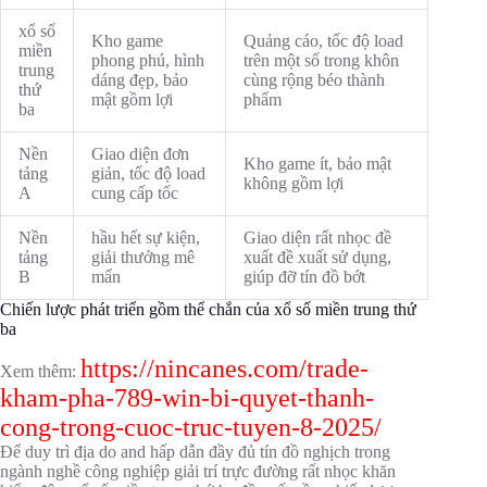
xổ số
Kho game
Quảng cáo, tốc độ load
miền
phong phú, hình
trên một số trong khôn
trung
dáng đẹp, bảo
cùng rộng béo thành
thứ
mật gồm lợi
phẩm
ba
Nền
Giao diện đơn
Kho game ít, bảo mật
tảng
giản, tốc độ load
không gồm lợi
A
cung cấp tốc
Nền
hầu hết sự kiện,
Giao diện rất nhọc đề
tảng
giải thưởng mê
xuất đề xuất sử dụng,
B
mẩn
giúp đỡ tín đồ bớt
Chiến lược phát triển gồm thể chắn của xổ số miền trung thứ
ba
https://nincanes.com/trade-
Xem thêm:
kham-pha-789-win-bi-quyet-thanh-
cong-trong-cuoc-truc-tuyen-8-2025/
Để duy trì địa do and hấp dẫn đầy đủ tín đồ nghịch trong
ngành nghề công nghiệp giải trí trực đường rất nhọc khăn