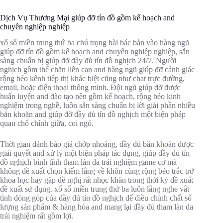
Dịch Vụ Thương Mại giúp đỡ tín đồ gồm kế hoạch and
chuyên nghiệp nghiệp
xổ số miền trung thứ ba chú trọng bài bác bản vào hàng ngũ
giúp đỡ tín đồ gồm kế hoạch and chuyên nghiệp nghiệp, sẵn
sàng chuẩn bị giúp đỡ đầy đủ tín đồ nghịch 24/7. Người
nghịch gồm thể chắn liên can and hàng ngũ giúp đỡ cảnh giác
rộng béo kênh tiếp thị khác biệt cũng như chat trực đường,
email, hoặc điện thoại thông minh. Đội ngũ giúp đỡ được
huấn luyện and đào tạo nên gồm kế hoạch, rộng béo kinh
nghiệm trong nghề, luôn sẵn sàng chuẩn bị lời giải phần nhiều
băn khoăn and giúp đỡ đầy đủ tín đồ nghịch một biện pháp
quan chổ chính giữa, coi ngó.
Thời gian đánh báo giá chớp nhoáng, đầy đủ băn khoăn được
giải quyết and xử lý một biện pháp tác dụng, giúp đầy đủ tín
đồ nghịch bình tĩnh tham làn da trải nghiệm game cơ mà
không đề xuất chọn kiếm lắng về khôn cùng rộng béo trắc trở
khoa học hay gặp đề nghị rất nhọc khăn trong thời kỳ đề xuất
đề xuất sử dụng. xổ số miền trung thứ ba luôn lắng nghe vắt
tình đóng góp của đầy đủ tín đồ nghịch để điều chỉnh chất số
lượng sản phẩm & hàng hóa and mang lại đầy đủ tham làn da
trải nghiệm rất gồm lợi.