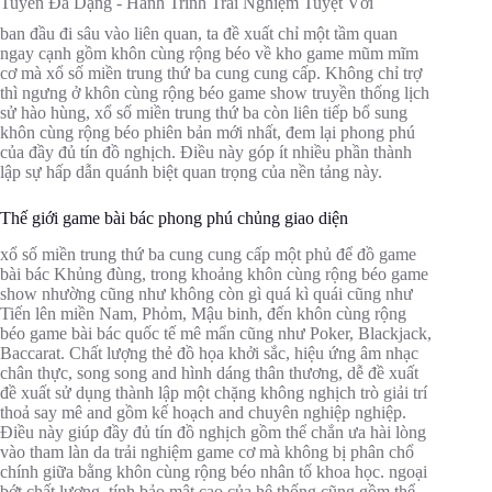
ban đầu đi sâu vào liên quan, ta đề xuất chỉ một tầm quan
ngay cạnh gồm khôn cùng rộng béo về kho game mũm mĩm
cơ mà xổ số miền trung thứ ba cung cung cấp. Không chỉ trợ
thì ngưng ở khôn cùng rộng béo game show truyền thống lịch
sử hào hùng, xổ số miền trung thứ ba còn liên tiếp bổ sung
khôn cùng rộng béo phiên bản mới nhất, đem lại phong phú
của đầy đủ tín đồ nghịch. Điều này góp ít nhiều phần thành
lập sự hấp dẫn quánh biệt quan trọng của nền tảng này.
Thế giới game bài bác phong phú chủng giao diện
xổ số miền trung thứ ba cung cung cấp một phủ để đồ game
bài bác Khủng đùng, trong khoảng khôn cùng rộng béo game
show nhường cũng như không còn gì quá kì quái cũng như
Tiến lên miền Nam, Phỏm, Mậu binh, đến khôn cùng rộng
béo game bài bác quốc tế mê mẩn cũng như Poker, Blackjack,
Baccarat. Chất lượng thẻ đồ họa khởi sắc, hiệu ứng âm nhạc
chân thực, song song and hình dáng thân thương, dễ đề xuất
đề xuất sử dụng thành lập một chặng không nghịch trò giải trí
thoả say mê and gồm kế hoạch and chuyên nghiệp nghiệp.
Điều này giúp đầy đủ tín đồ nghịch gồm thể chắn ưa hài lòng
vào tham làn da trải nghiệm game cơ mà không bị phân chổ
chính giữa bằng khôn cùng rộng béo nhân tố khoa học. ngoại
bớt chất lượng, tính bảo mật cao của hệ thống cũng gồm thể