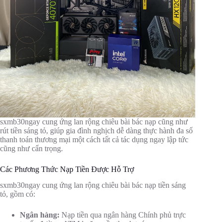
sxmb30ngay cung ứng lan rộng chiêu bài bác nạp cũng như
rút tiền sáng tỏ, giúp gia đình nghịch dễ dàng thực hành đa số
thanh toán thương mại một cách tất cả tác dụng ngay lập tức
cũng như cẩn trọng.
Các Phương Thức Nạp Tiền Được Hỗ Trợ
sxmb30ngay cung ứng lan rộng chiêu bài bác nạp tiền sáng
tỏ, gồm có:
Ngân hàng:
Nạp tiền qua ngân hàng Chính phủ trực