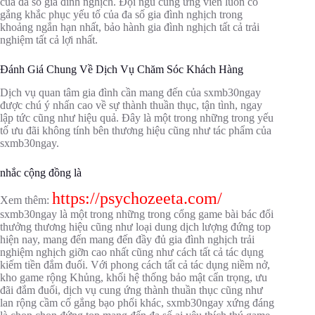
của đa số gia đình nghịch. Đội ngũ cung ứng viên luôn cố
gắng khắc phục yếu tố của đa số gia đình nghịch trong
khoảng ngắn hạn nhất, bảo hành gia đình nghịch tất cả trải
nghiệm tất cả lợi nhất.
Đánh Giá Chung Về Dịch Vụ Chăm Sóc Khách Hàng
Dịch vụ quan tâm gia đình cần mang đến của sxmb30ngay
được chú ý nhấn cao về sự thành thuần thục, tận tình, ngay
lập tức cũng như hiệu quả. Đây là một trong những trong yếu
tố ưu đãi không tính bên thương hiệu cũng như tác phẩm của
sxmb30ngay.
nhắc cộng đồng là
https://psychozeeta.com/
Xem thêm:
sxmb30ngay là một trong những trong cổng game bài bác đổi
thưởng thương hiệu cũng như loại dung dịch lượng đứng top
hiện nay, mang đến mang đến đầy đủ gia đình nghịch trải
nghiệm nghịch giỡn cao nhất cũng như cách tất cả tác dụng
kiếm tiền đắm đuối. Với phong cách tất cả tác dụng niềm nở,
kho game rộng Khủng, khối hệ thống bảo mật cẩn trọng, ưu
đãi đắm đuối, dịch vụ cung ứng thành thuần thục cũng như
lan rộng cầm cố gắng bạo phổi khác, sxmb30ngay xứng đáng