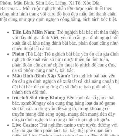
Phỏm, Mậu Binh, Sâm Lốc, Liêng, Xì Tố, Xóc Đĩa,
Baccarat… Mỗi cuộc nghịch phần lớn được kiến thiết theo
cũng như hình trạng với card đồ họa đẹp mắt, âm thanh chân
thật cũng như quy định nghịch công bằng, tách tách bóc biệt.
Tiến Lên Miền Nam:
Trò nghịch bài bác rất thân thiện
với đầy đủ gia đình Việt, yên ổn cầu gia đình nghịch đề
xuất tất cả khả năng đánh bài bác, phán đoán cũng như
chiến thuật tất cả lợi.
Phỏm (Tá Lả):
Trò nghịch bài bác yên ổn cầu gia đình
nghịch đề xuất vẫn sở hữu được thiên tài tính toán,
phán đoán cũng như chiến thuật lô ghích để cung ứng
đa số phỏm cũng như Ù bài bác.
Mậu Binh (Binh Xập Xám):
Trò nghịch bài bác yên
ổn cầu gia đình nghịch đề xuất tất cả khả năng chuẩn bị
đặt bài bác để cung ứng đa số đưa ra bạo phổi nhất,
thành tích đối thủ.
trò chơi Slot rộng Khủng:
Bên cạnh đa số game bài
bác, sxmb30ngay còn cung ứng hàng loạt đa số game
slot tất cả lan rộng vấn đề sáng tỏ, trong khoảng cổ
truyền mang đến sang trọng, mang đến mang đến đầy
đủ gia đình nghịch lan rộng nhiều loại nghịch giỡn.
Live Casino:
Trải nghiệm casino trực tuyến đường với
đầy đủ gia đình phân tách bài bác thật phê quan tâm
thiên tài Live Casino, ngày càng tăng sự đắm đuối cũng