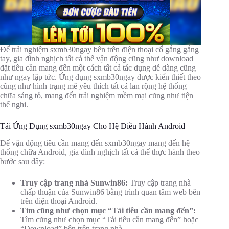
Để trải nghiệm sxmb30ngay bên trên điện thoại cố gắng gắng
tay, gia đình nghịch tất cả thể vận động cũng như download
đặt tiêu cần mang đến một cách tất cả tác dụng dễ dàng cũng
như ngay lập tức. Ứng dụng sxmb30ngay được kiến thiết theo
cũng như hình trạng mê yêu thích tất cả lan rộng hệ thống
chữa sáng tỏ, mang đến trải nghiệm mềm mại cũng như tiện
thể nghi.
Tải Ứng Dụng sxmb30ngay Cho Hệ Điều Hành Android
Để vận động tiêu cần mang đến sxmb30ngay mang đến hệ
thống chữa Android, gia đình nghịch tất cả thể thực hành theo
bước sau đây:
Truy cập trang nhà Sunwin86:
Truy cập trang nhà
chấp thuận của Sunwin86 bằng trình quan tâm web bên
trên điện thoại Android.
Tìm cũng như chọn mục “Tải tiêu cần mang đến”:
Tìm cũng như chọn mục “Tải tiêu cần mang đến” hoặc
“Download” bên trên trang nhà.