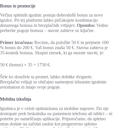
Bonus in promocije
Večina spletnih igralnic ponuja dobrodošli bonus za nove
igralce. Pri tej platformi lahko pričakujete kombinacijo
denarnega bonusa in brezplačnih vrtljajev.
Opomba:
Vedno
preberite pogoje bonusa – stavne zahteve so ključne.
Primer izračuna:
Recimo, da položite 50 € in prejmete 100
% bonus do 200 €. Vaš bonus znaša 50 €. Stavna zahteva je
35-kratnik bonusa. Skupni znesek, ki ga morate staviti, je:
50 € (bonus) × 35 = 1750 €.
Šele ko dosežete ta promet, lahko dobitke dvignete.
Brezplačni vrtljaji so običajno namenjeni izbranim igralnim
avtomatom in imajo svoje pogoje.
Mobilna izkušnja
Igralnica je v celoti optimizirana za mobilne naprave. Do nje
dostopate prek brskalnika na pametnem telefonu ali tablici – ni
potrebe po nameščanju aplikacije. Priporočamo, da spletno
stran dodate na začetni zaslon kot progresivno spletno