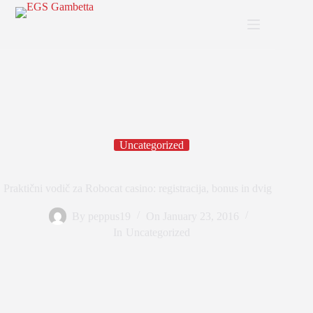
Skip
to
content
Uncategorized
Praktični vodič za Robocat casino: registracija, bonus in dvig
By
peppus19
On
January 23, 2016
In
Uncategorized