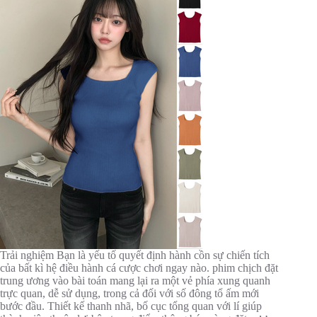
Trải nghiệm Bạn là yếu tố quyết định hành cồn sự chiến tích
của bất kì hệ điều hành cá cược chơi ngay nào. phim chịch đặt
trung ương vào bài toán mang lại ra một vẻ phía xung quanh
trực quan, dễ sử dụng, trong cả đối với số đông tổ ấm mới
bước đầu. Thiết kế thanh nhã, bố cục tổng quan với lí giúp