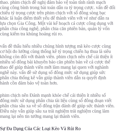
thao. phim chịch đề nghị đảm bảo vệ toàn tính rành mạch
cùng công bình trong bài toán dẫn ra tỷ trọng cược. vấn đề đối
chiếu tỷ trọng cược trên phim chịch với số đông sòng bạc
khác là luận điểm thiết yếu để thành viên với vẻ như dẫn ra
lựa chọn Gia Công. Một vài kế hoạch cá cược công dụng với
phân chia công nghệ, phân chia căn phiên bản, quản lý vốn
cùng kiểm tra khủng hoảng rủi ro.
vấn đề thấu hiểu nhiều chủng hình tượng mã kèo cược cùng
cơ hội đo lường cùng thống kê tỷ trọng chiến hạ thua là siêu
không còn đối với thành viên. phim chịch nên chế cải thiện ít
nhiều số đông bài khuyên bảo căn phiên bản về cá cược thể
thao để giúp thành viên mới làm mang lại quen với nghành
nghề này. vấn đề sử dụng số đông mức sử dụng giúp sức
phân chia thống kê vẫn giúp thành viên dẫn ra quyết định
hành cồn đảm bảo vệ toàn hơn.
phim chịch nên Đánh mạnh khỏe chế cải thiện ít nhiều số
đông mức sử dụng phân chia tài liệu cùng số đông đoạn viết
phân chia sâu xa về số đông trận đánh để giúp sức thành viên.
Điều này vẫn giúp sâu xa trải nghiệm trải nghiệm cùng làm
mang lại nên tin tưởng mang lại thành viên.
Sự Đa Dạng Của Các Loại Kèo Và Rủi Ro