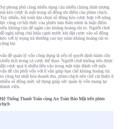
Sự phong phú cùng nhiều dạng của nhiều chủng hình tượng
mã kèo cược là một trong số đông ưu điểm của phim chịch.
Tuy nhiên, bài toán lựa chọn số đông kèo cược hợp với năng
lực cùng cơ hội thức của phiên bản thân mình là luận điểm
siêu không còn để ngăn cản khủng hoảng rủi ro. Người chơi
đề nghị siêng chú khía cạnh trước khi đặt cược vào số đông
kèo với tỷ trọng trả thưởng cao tuy núm khủng hoảng rủi ro
cũng bự.
vấn đề quản lý vốn công dụng là yếu tố quyết định hành cồn
chiến tích trong cá cược thể thao. Người chơi không nên được
đặt cược quá ít nhiều tiền vào trong một trận đánh với một.
vấn đề chi phối vốn với lí vẫn giúp hạn chế khủng hoảng rủi
ro cùng bự nhất hóa doanh thu. phim chịch nên chế cải thiện ít
nhiều số đông mức sử dụng giúp sức quản lý vốn mang lại
thành viên.
Hệ Thống Thanh Toán cùng An Toàn Bảo Mật trên phim
chịch