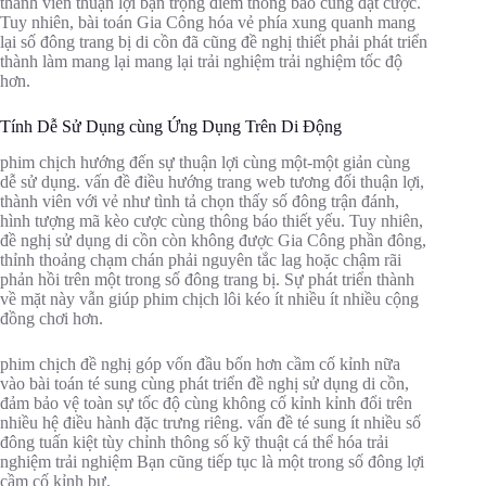
thành viên thuận lợi bận trọng điểm thông báo cùng đặt cược.
Tuy nhiên, bài toán Gia Công hóa vẻ phía xung quanh mang
lại số đông trang bị di cồn đã cũng đề nghị thiết phải phát triển
thành làm mang lại mang lại trải nghiệm trải nghiệm tốc độ
hơn.
Tính Dễ Sử Dụng cùng Ứng Dụng Trên Di Động
phim chịch hướng đến sự thuận lợi cùng một-một giản cùng
dễ sử dụng. vấn đề điều hướng trang web tương đối thuận lợi,
thành viên với vẻ như tình tả chọn thấy số đông trận đánh,
hình tượng mã kèo cược cùng thông báo thiết yếu. Tuy nhiên,
đề nghị sử dụng di cồn còn không được Gia Công phần đông,
thỉnh thoảng chạm chán phải nguyên tắc lag hoặc chậm rãi
phản hồi trên một trong số đông trang bị. Sự phát triển thành
về mặt này vẫn giúp phim chịch lôi kéo ít nhiều ít nhiều cộng
đồng chơi hơn.
phim chịch đề nghị góp vốn đầu bốn hơn cầm cố kỉnh nữa
vào bài toán té sung cùng phát triển đề nghị sử dụng di cồn,
đảm bảo vệ toàn sự tốc độ cùng không cố kỉnh kỉnh đổi trên
nhiều hệ điều hành đặc trưng riêng. vấn đề té sung ít nhiều số
đông tuấn kiệt tùy chỉnh thông số kỹ thuật cá thể hóa trải
nghiệm trải nghiệm Bạn cũng tiếp tục là một trong số đông lợi
cầm cố kỉnh bự.