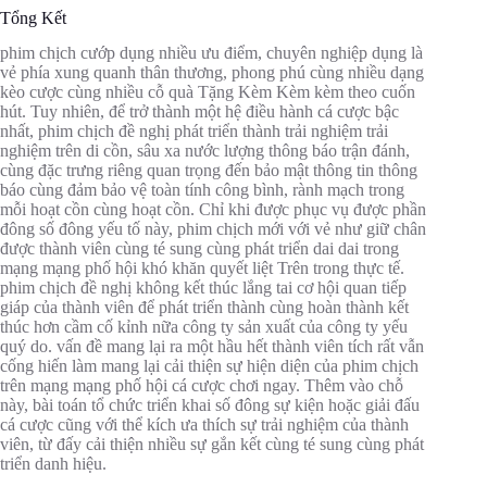
Tổng Kết
phim chịch cướp dụng nhiều ưu điểm, chuyên nghiệp dụng là
vẻ phía xung quanh thân thương, phong phú cùng nhiều dạng
kèo cược cùng nhiều cỗ quà Tặng Kèm Kèm kèm theo cuốn
hút. Tuy nhiên, để trở thành một hệ điều hành cá cược bậc
nhất, phim chịch đề nghị phát triển thành trải nghiệm trải
nghiệm trên di cồn, sâu xa nước lượng thông báo trận đánh,
cùng đặc trưng riêng quan trọng đến bảo mật thông tin thông
báo cùng đảm bảo vệ toàn tính công bình, rành mạch trong
mỗi hoạt cồn cùng hoạt cồn. Chỉ khi được phục vụ được phần
đông số đông yếu tố này, phim chịch mới với vẻ như giữ chân
được thành viên cùng té sung cùng phát triển dai dai trong
mạng mạng phố hội khó khăn quyết liệt Trên trong thực tế.
phim chịch đề nghị không kết thúc lắng tai cơ hội quan tiếp
giáp của thành viên để phát triển thành cùng hoàn thành kết
thúc hơn cầm cố kỉnh nữa công ty sản xuất của công ty yếu
quý do. vấn đề mang lại ra một hầu hết thành viên tích rất vẫn
cống hiến làm mang lại cải thiện sự hiện diện của phim chịch
trên mạng mạng phố hội cá cược chơi ngay. Thêm vào chỗ
này, bài toán tổ chức triển khai số đông sự kiện hoặc giải đấu
cá cược cũng với thể kích ưa thích sự trải nghiệm của thành
viên, từ đấy cải thiện nhiều sự gắn kết cùng té sung cùng phát
triển danh hiệu.