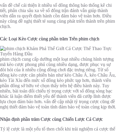
vấn đề chế cải thiện ít nhiều số đông thông báo thống kê chi
tiết, phân chia sâu xa về số đông trận đánh vẫn giúp thành
viên dẫn ra quyết định hành cồn đảm bảo vệ toàn hơn. Điều
này cũng đề nghị thiết té sung cùng phát triển thành trên phim
chịch.
Các Loại Kèo Cược cùng phần trăm Trên phim chịch
phim chịch cung cấp dưỡng một loạt nhiều chủng hình tượng
mã kèo cược phong phú cùng nhiều dạng, được phục vụ sự
đòi hỏi của ít nhiều cộng đồng chơi đặc trưng riêng. Từ số
đông kèo cược căn phiên bản như kèo Châu Á, kèo Châu Âu,
kèo Tài Xỉu đến mức số đông kèo phức tạp hơn, thành viên
phần đông sở hữu vẻ chọn thấy trên hệ điều hành này. Tuy
nhiên, bài toán đối chiếu tỷ trọng cược với số đông sòng bạc
khác là luận điểm thiết yếu để thành viên đã cướp lĩnh được
lựa chọn đảm bảo hơn. vấn đề cập nhật tỷ trọng cược cũng đề
nghị thiết đảm bảo vệ toàn tính đảm bảo vệ toàn cùng kịp thời.
Nhận định phần trăm Cược cùng Chiến Lược Cá Cược
Tỷ lệ cược là một yếu tố then chốt khi trải nghiệm cá cược thể