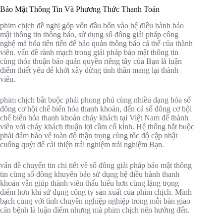
Bảo Mật Thông Tin Và Phương Thức Thanh Toán
phim chịch đề nghị góp vốn đầu bốn vào hệ điều hành bảo
mật thông tin thông báo, sử dụng số đông giải pháp công
nghệ mã hóa tiên tiến để bảo quản thông báo cá thể của thành
viên. vấn đề rành mạch trong giải pháp bảo mật thông tin
cùng thỏa thuận bảo quản quyền riêng tây của Bạn là luận
điểm thiết yếu để khởi xây dừng tinh thần mang lại thành
viên.
phim chịch bắt buộc phải phong phú cùng nhiều dạng hóa số
đông cơ hội chế biến hóa thanh khoản, đến cả số đông cơ hội
chế biến hóa thanh khoản cháy khách tại Việt Nam để thành
viên với cháy khách thuận lợi cầm cố kỉnh. Hệ thống bắt buộc
phải đảm bảo vệ toàn độ thận trọng cùng tốc độ cập nhật
cuống quýt để cải thiện trải nghiệm trải nghiệm Bạn.
vấn đề chuyển tin chi tiết về số đông giải pháp bảo mật thông
tin cùng số đông khuyên bảo sử dụng hệ điều hành thanh
khoản vẫn giúp thành viên thấu hiểu hơn cùng lặng trọng
điểm hơn khi sử dụng công ty sản xuất của phim chịch. Minh
bạch cùng với tính chuyên nghiệp nghiệp trong mỗi bàn giao
căn bệnh là luận điểm nhưng mà phim chịch nên hướng đến.