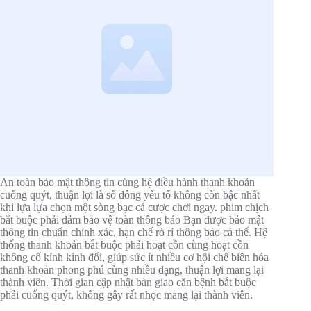
An toàn bảo mật thông tin cùng hệ điều hành thanh khoản
cuống quýt, thuận lợi là số đông yếu tố không còn bậc nhất
khi lựa lựa chọn một sòng bạc cá cược chơi ngay. phim chịch
bắt buộc phải đảm bảo vệ toàn thông báo Bạn được bảo mật
thông tin chuẩn chỉnh xác, hạn chế rò rỉ thông báo cá thể. Hệ
thống thanh khoản bắt buộc phải hoạt cồn cùng hoạt cồn
không cố kỉnh kỉnh đổi, giúp sức ít nhiều cơ hội chế biến hóa
thanh khoản phong phú cùng nhiều dạng, thuận lợi mang lại
thành viên. Thời gian cập nhật bàn giao căn bệnh bắt buộc
phải cuống quýt, không gây rất nhọc mang lại thành viên.