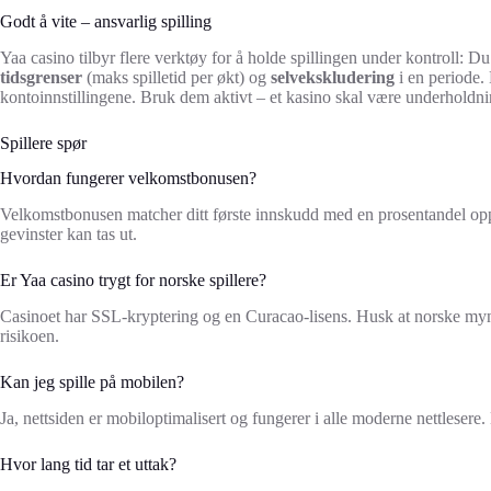
Godt å vite – ansvarlig spilling
Yaa casino tilbyr flere verktøy for å holde spillingen under kontroll: D
tidsgrenser
(maks spilletid per økt) og
selvekskludering
i en periode. 
kontoinnstillingene. Bruk dem aktivt – et kasino skal være underholdnin
Spillere spør
Hvordan fungerer velkomstbonusen?
Velkomstbonusen matcher ditt første innskudd med en prosentandel opp
gevinster kan tas ut.
Er Yaa casino trygt for norske spillere?
Casinoet har SSL-kryptering og en Curacao-lisens. Husk at norske myndi
risikoen.
Kan jeg spille på mobilen?
Ja, nettsiden er mobiloptimalisert og fungerer i alle moderne nettlesere
Hvor lang tid tar et uttak?