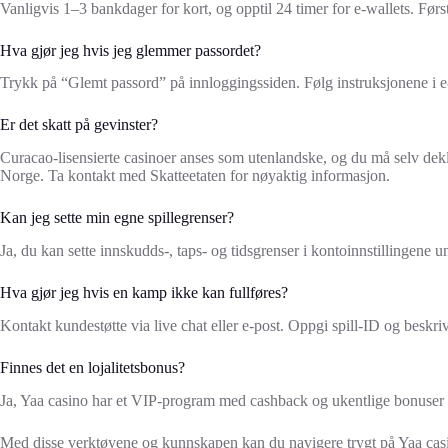
Vanligvis 1–3 bankdager for kort, og opptil 24 timer for e-wallets. Førs
Hva gjør jeg hvis jeg glemmer passordet?
Trykk på “Glemt passord” på innloggingssiden. Følg instruksjonene i e
Er det skatt på gevinster?
Curacao-lisensierte casinoer anses som utenlandske, og du må selv dekl
Norge. Ta kontakt med Skatteetaten for nøyaktig informasjon.
Kan jeg sette min egne spillegrenser?
Ja, du kan sette innskudds-, taps- og tidsgrenser i kontoinnstillingene un
Hva gjør jeg hvis en kamp ikke kan fullføres?
Kontakt kundestøtte via live chat eller e-post. Oppgi spill-ID og beskri
Finnes det en lojalitetsbonus?
Ja, Yaa casino har et VIP-program med cashback og ukentlige bonuser fo
Med disse verktøyene og kunnskapen kan du navigere trygt på Yaa casin