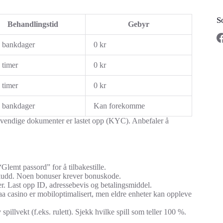
S
Behandlingstid
Gebyr
 bankdager
0 kr
 timer
0 kr
 timer
0 kr
 bankdager
Kan forekomme
nødvendige dokumenter er lastet opp (KYC). Anbefaler å
lemt passord” for å tilbakestille.
skudd. Noen bonuser krever bonuskode.
. Last opp ID, adressebevis og betalingsmiddel.
Yaa casino er mobiloptimalisert, men eldre enheter kan oppleve
spillvekt (f.eks. rulett). Sjekk hvilke spill som teller 100 %.