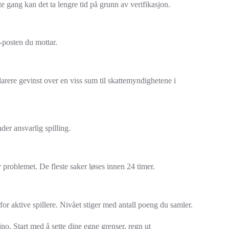
te gang kan det ta lengre tid på grunn av verifikasjon.
-posten du mottar.
arere gevinst over en viss sum til skattemyndighetene i
der ansvarlig spilling.
v problemet. De fleste saker løses innen 24 timer.
r aktive spillere. Nivået stiger med antall poeng du samler.
o. Start med å sette dine egne grenser, regn ut