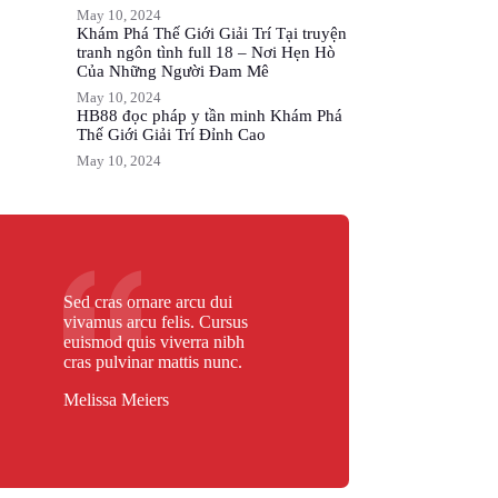
May 10, 2024
Khám Phá Thế Giới Giải Trí Tại truyện
tranh ngôn tình full 18 – Nơi Hẹn Hò
Của Những Người Đam Mê
May 10, 2024
HB88 đọc pháp y tần minh Khám Phá
Thế Giới Giải Trí Đỉnh Cao
May 10, 2024
Sed cras ornare arcu dui
vivamus arcu felis. Cursus
euismod quis viverra nibh
cras pulvinar mattis nunc.
Melissa Meiers