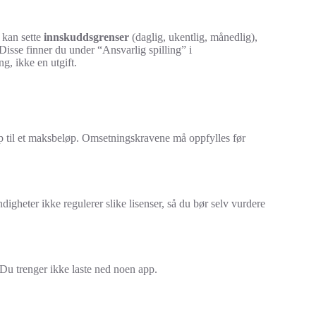
u kan sette
innskuddsgrenser
(daglig, ukentlig, månedlig),
Disse finner du under “Ansvarlig spilling” i
g, ikke en utgift.
 til et maksbeløp. Omsetningskravene må oppfylles før
gheter ikke regulerer slike lisenser, så du bør selv vurdere
. Du trenger ikke laste ned noen app.