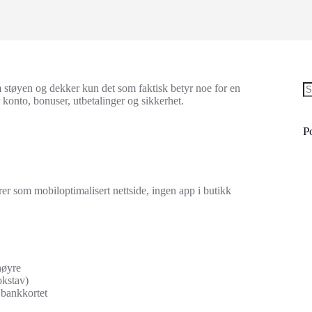
 støyen og dekker kun det som faktisk betyr noe for en
r konto, bonuser, utbetalinger og sikkerhet.
N
re
P
er som mobiloptimalisert nettside, ingen app i butikk
høyre
okstav)
 bankkortet