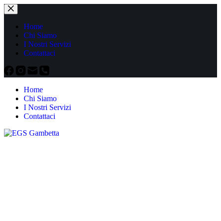
Skip
to
content
Home
Chi Siamo
I Nostri Servizi
Contattaci
Home
Chi Siamo
I Nostri Servizi
Contattaci