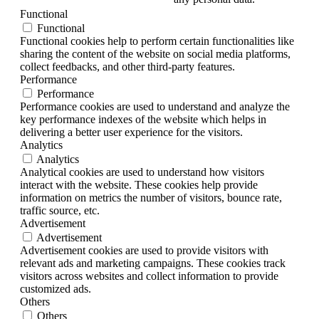
Functional
Functional
Functional cookies help to perform certain functionalities like
sharing the content of the website on social media platforms,
collect feedbacks, and other third-party features.
Performance
Performance
Performance cookies are used to understand and analyze the
key performance indexes of the website which helps in
delivering a better user experience for the visitors.
Analytics
Analytics
Analytical cookies are used to understand how visitors
interact with the website. These cookies help provide
information on metrics the number of visitors, bounce rate,
traffic source, etc.
Advertisement
Advertisement
Advertisement cookies are used to provide visitors with
relevant ads and marketing campaigns. These cookies track
visitors across websites and collect information to provide
customized ads.
Others
Others