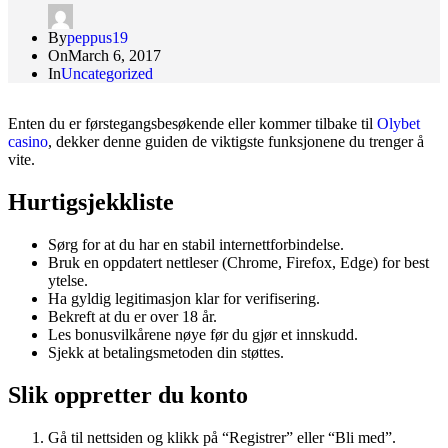
By
peppus19
On
March 6, 2017
In
Uncategorized
Enten du er førstegangsbesøkende eller kommer tilbake til
Olybet
casino
, dekker denne guiden de viktigste funksjonene du trenger å
vite.
Hurtigsjekkliste
Sørg for at du har en stabil internettforbindelse.
Bruk en oppdatert nettleser (Chrome, Firefox, Edge) for best
ytelse.
Ha gyldig legitimasjon klar for verifisering.
Bekreft at du er over 18 år.
Les bonusvilkårene nøye før du gjør et innskudd.
Sjekk at betalingsmetoden din støttes.
Slik oppretter du konto
Gå til nettsiden og klikk på “Registrer” eller “Bli med”.