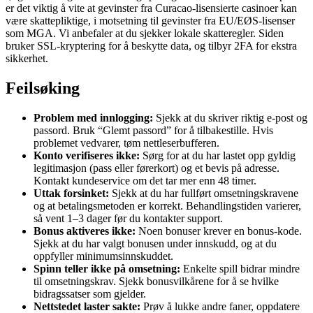
er det viktig å vite at gevinster fra Curacao-lisensierte casinoer kan
være skattepliktige, i motsetning til gevinster fra EU/EØS-lisenser
som MGA. Vi anbefaler at du sjekker lokale skatteregler. Siden
bruker SSL-kryptering for å beskytte data, og tilbyr 2FA for ekstra
sikkerhet.
Feilsøking
Problem med innlogging:
Sjekk at du skriver riktig e-post og
passord. Bruk “Glemt passord” for å tilbakestille. Hvis
problemet vedvarer, tøm nettleserbufferen.
Konto verifiseres ikke:
Sørg for at du har lastet opp gyldig
legitimasjon (pass eller førerkort) og et bevis på adresse.
Kontakt kundeservice om det tar mer enn 48 timer.
Uttak forsinket:
Sjekk at du har fullført omsetningskravene
og at betalingsmetoden er korrekt. Behandlingstiden varierer,
så vent 1–3 dager før du kontakter support.
Bonus aktiveres ikke:
Noen bonuser krever en bonus-kode.
Sjekk at du har valgt bonusen under innskudd, og at du
oppfyller minimumsinnskuddet.
Spinn teller ikke på omsetning:
Enkelte spill bidrar mindre
til omsetningskrav. Sjekk bonusvilkårene for å se hvilke
bidragssatser som gjelder.
Nettstedet laster sakte:
Prøv å lukke andre faner, oppdatere