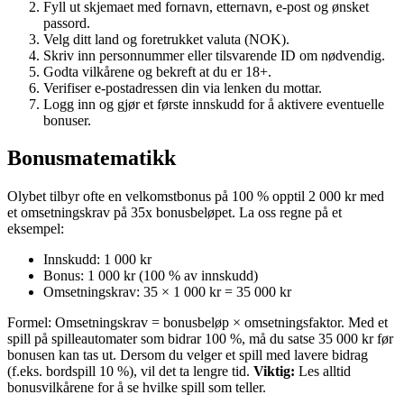
Fyll ut skjemaet med fornavn, etternavn, e-post og ønsket
passord.
Velg ditt land og foretrukket valuta (NOK).
Skriv inn personnummer eller tilsvarende ID om nødvendig.
Godta vilkårene og bekreft at du er 18+.
Verifiser e-postadressen din via lenken du mottar.
Logg inn og gjør et første innskudd for å aktivere eventuelle
bonuser.
Bonusmatematikk
Olybet tilbyr ofte en velkomstbonus på 100 % opptil 2 000 kr med
et omsetningskrav på 35x bonusbeløpet. La oss regne på et
eksempel:
Innskudd: 1 000 kr
Bonus: 1 000 kr (100 % av innskudd)
Omsetningskrav: 35 × 1 000 kr = 35 000 kr
Formel: Omsetningskrav = bonusbeløp × omsetningsfaktor. Med et
spill på spilleautomater som bidrar 100 %, må du satse 35 000 kr før
bonusen kan tas ut. Dersom du velger et spill med lavere bidrag
(f.eks. bordspill 10 %), vil det ta lengre tid.
Viktig:
Les alltid
bonusvilkårene for å se hvilke spill som teller.