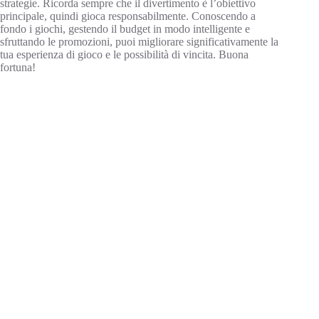
strategie. Ricorda sempre che il divertimento è l’obiettivo
principale, quindi gioca responsabilmente. Conoscendo a
fondo i giochi, gestendo il budget in modo intelligente e
sfruttando le promozioni, puoi migliorare significativamente la
tua esperienza di gioco e le possibilità di vincita. Buona
fortuna!