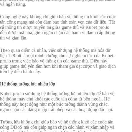
và ngân hàng.
Công nghệ này không chỉ giúp bảo vệ thông tin khỏi các cuộc
tấn công mạng mà còn đảm bảo tính toàn vẹn của dữ liệu. Tất
cả thông tin được truyền tải giữa game thủ và Kubet-pro.io
đều được mã hóa, giúp ngăn chặn các hành vi đánh cắp thông
tin và gian lận.
Theo quan điểm cá nhân, việc sử dụng hệ thống mã hóa dữ
liệu 128-bit là một minh chứng cho sự nghiêm túc của Kubet-
pro.io trong việc bảo vệ thông tin của game thủ. Điều này
giúp game thủ yên tâm hơn khi tham gia đặt cược và giao dịch
trên hệ điều hành này.
Hệ thống tường lửa nhiều lớp
Kubet-pro.io sử dụng hệ thống tường lửa nhiều lớp để bảo vệ
hệ thống máy chủ khỏi các cuộc tấn công từ bên ngoài. Hệ
thống này hoạt động như một bức tường thành vững chắc,
ngăn chặn các đăng nhập trái phép và các hoạt động độc hại.
Tường lửa không chỉ giúp bảo vệ hệ thống khỏi các cuộc tấn
công DDoS mà còn giúp ngăn chặn các hành vi xâm nhập và