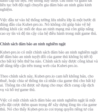
đánh cắp dữ liệu. Hệ thống này được cấu hình và giám sát
liên tục bởi đội ngũ chuyên gia đảm bảo an ninh giàu kinh
nghiệm.
Việc đầu tư vào hệ thống tường lửa nhiều lớp là một bước đi
đúng đắn của Kubet-pro.io. Nó không chỉ giúp bảo vệ hệ
thống khỏi các mối đe dọa an ninh mạng mà còn giúp nâng
cao uy tín và độ tin cậy của hệ điều hành trong mắt game thủ.
Chính sách đảm bảo an ninh nghiêm ngặt
Kubet-pro.io có một chính sách đảm bảo an ninh nghiêm ngặt
để đảm bảo an ninh tuyệt đối của game thủ không bị tiết lộ
cho bất kỳ bên thứ ba nào. Chính sách này được công khai và
dễ dàng tiếp cận trên trang web của Kubet-pro.io.
Theo chính sách này, Kubet-pro.io cam kết không bán, cho
thuê, hoặc chia sẻ thông tin cá nhân của game thủ cho bất kỳ
ai. Thông tin chỉ được sử dụng cho mục đích cung cấp dịch
vụ và hỗ trợ game thủ.
Việc có một chính sách đảm bảo an ninh nghiêm ngặt là một
yếu đặt cược thêm quan trọng để xây dựng lòng tin của game
thủ. Nó cho thấy Kubet-pro.io coi trọng quyền riêng tư của