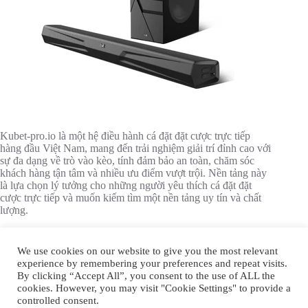
Kubet-pro.io là một hệ điều hành cá đặt đặt cược trực tiếp
hàng đầu Việt Nam, mang đến trải nghiệm giải trí đỉnh cao với
sự đa dạng về trò vào kèo, tính đảm bảo an toàn, chăm sóc
khách hàng tận tâm và nhiều ưu điểm vượt trội. Nền tảng này
là lựa chọn lý tưởng cho những người yêu thích cá đặt đặt
cược trực tiếp và muốn kiếm tìm một nền tảng uy tín và chất
lượng.
Inbox tele : @subdomaingovshiba | @Appal2024 |
We use cookies on our website to give you the most relevant
@fb882024
experience by remembering your preferences and repeat visits.
By clicking “Accept All”, you consent to the use of ALL the
cookies. However, you may visit "Cookie Settings" to provide a
controlled consent.