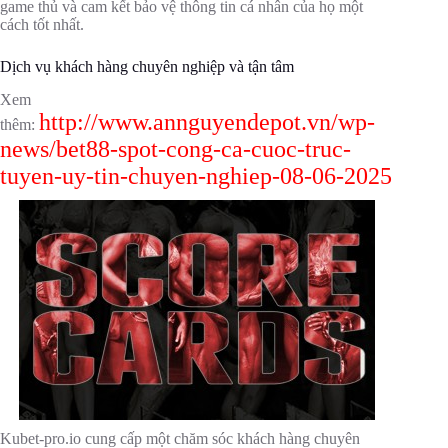
game thủ và cam kết bảo vệ thông tin cá nhân của họ một
cách tốt nhất.
Dịch vụ khách hàng chuyên nghiệp và tận tâm
Xem
http://www.annguyendepot.vn/wp-
thêm:
news/bet88-spot-cong-ca-cuoc-truc-
tuyen-uy-tin-chuyen-nghiep-08-06-2025
Kubet-pro.io cung cấp một chăm sóc khách hàng chuyên