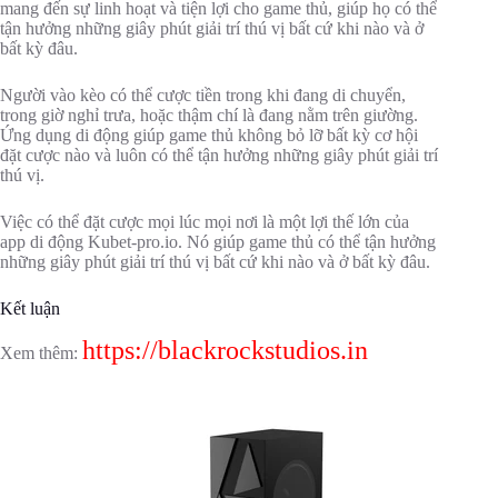
mang đến sự linh hoạt và tiện lợi cho game thủ, giúp họ có thể
tận hưởng những giây phút giải trí thú vị bất cứ khi nào và ở
bất kỳ đâu.
Người vào kèo có thể cược tiền trong khi đang di chuyển,
trong giờ nghỉ trưa, hoặc thậm chí là đang nằm trên giường.
Ứng dụng di động giúp game thủ không bỏ lỡ bất kỳ cơ hội
đặt cược nào và luôn có thể tận hưởng những giây phút giải trí
thú vị.
Việc có thể đặt cược mọi lúc mọi nơi là một lợi thế lớn của
app di động Kubet-pro.io. Nó giúp game thủ có thể tận hưởng
những giây phút giải trí thú vị bất cứ khi nào và ở bất kỳ đâu.
Kết luận
https://blackrockstudios.in
Xem thêm: