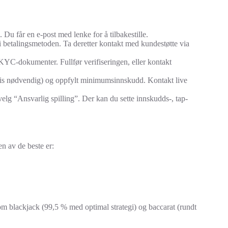
u får en e-post med lenke for å tilbakestille.
 i betalingsmetoden. Ta deretter kontakt med kundestøtte via
C-dokumenter. Fullfør verifiseringen, eller kontakt
vis nødvendig) og oppfylt minimumsinnskudd. Kontakt live
velg “Ansvarlig spilling”. Der kan du sette innskudds-, tap-
n av de beste er:
 blackjack (99,5 % med optimal strategi) og baccarat (rundt