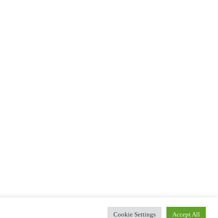
Cookie Settings
Accept All