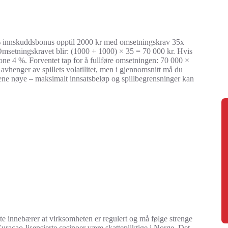
 % innskuddsbonus opptil 2000 kr med omsetningskrav 35x
Omsetningskravet blir: (1000 + 1000) × 35 = 70 000 kr. Hvis
one 4 %. Forventet tap for å fullføre omsetningen: 70 000 ×
avhenger av spillets volatilitet, men i gjennomsnitt må du
ene nøye – maksimalt innsatsbeløp og spillbegrensninger kan
te innebærer at virksomheten er regulert og må følge strenge
Curacao-lisensierte casinoer være skattepliktige i Norge. Det