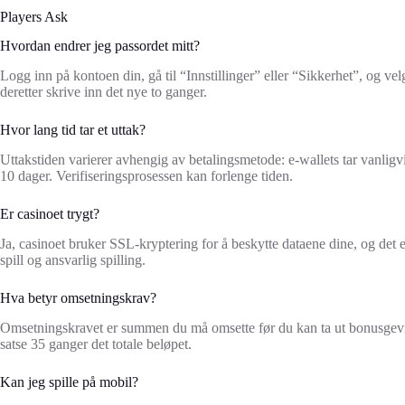
Players Ask
Hvordan endrer jeg passordet mitt?
Logg inn på kontoen din, gå til “Innstillinger” eller “Sikkerhet”, og
deretter skrive inn det nye to ganger.
Hvor lang tid tar et uttak?
Uttakstiden varierer avhengig av betalingsmetode: e-wallets tar vanligv
10 dager. Verifiseringsprosessen kan forlenge tiden.
Er casinoet trygt?
Ja, casinoet bruker SSL-kryptering for å beskytte dataene dine, og det er
spill og ansvarlig spilling.
Hva betyr omsetningskrav?
Omsetningskravet er summen du må omsette før du kan ta ut bonusgevi
satse 35 ganger det totale beløpet.
Kan jeg spille på mobil?