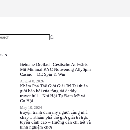
o
sults
osts
Beinahe Dreifach Gestische Aufwärts
Mit Minimal KYC Notwendig AllySpin
Casino _ DE Spin & Win
August 8, 2026
Khám Phá Thế Giới Giải Trí Tại thiên
giới bảo bối của tổng tài daddy
truyenfull – Nơi Hội Tụ Đam Mê và
Cơ Hội
May 10, 2024
truyện tranh đam mỹ người cùng nhà
chap 1 Khám phá thế giới giải trí trực
tuyến đỉnh cao – Hướng dẫn chi tiết và
kinh nghiệm chơi