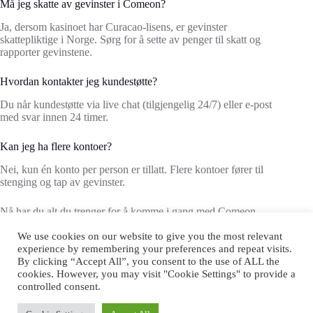
Må jeg skatte av gevinster i Comeon?
Ja, dersom kasinoet har Curacao-lisens, er gevinster
skattepliktige i Norge. Sørg for å sette av penger til skatt og
rapporter gevinstene.
Hvordan kontakter jeg kundestøtte?
Du når kundestøtte via live chat (tilgjengelig 24/7) eller e-post
med svar innen 24 timer.
Kan jeg ha flere kontoer?
Nei, kun én konto per person er tillatt. Flere kontoer fører til
stenging og tap av gevinster.
Nå har du alt du trenger for å komme i gang med Comeon-
kasinoet. Husk å spille ansvarlig og benytt deg av de gode
verktøyene som er tilgjengelige. Lykke til!
We use cookies on our website to give you the most relevant
experience by remembering your preferences and repeat visits.
By clicking “Accept All”, you consent to the use of ALL the
cookies. However, you may visit "Cookie Settings" to provide a
controlled consent.
Copyright © 2026 - Powered by
PCA Consulting