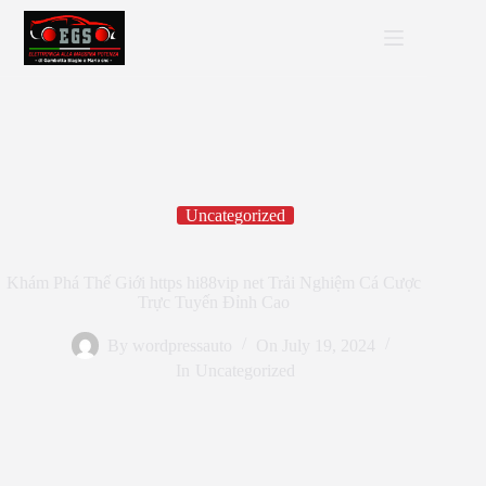
Skip
to
content
Uncategorized
Khám Phá Thế Giới https hi88vip net Trải Nghiệm Cá Cược
Trực Tuyến Đỉnh Cao
By
wordpressauto
On
July 19, 2024
In
Uncategorized