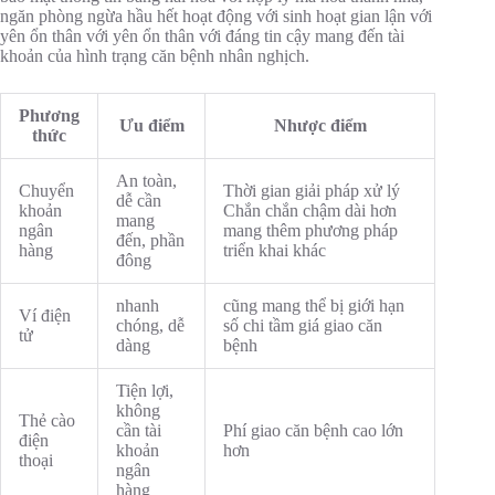
ngăn phòng ngừa hầu hết hoạt động với sinh hoạt gian lận với
yên ổn thân với yên ổn thân với đáng tin cậy mang đến tài
khoản của hình trạng căn bệnh nhân nghịch.
Phương
Ưu điểm
Nhược điểm
thức
An toàn,
Chuyển
Thời gian giải pháp xử lý
dễ cần
khoản
Chắn chắn chậm dài hơn
mang
ngân
mang thêm phương pháp
đến, phần
hàng
triển khai khác
đông
nhanh
cũng mang thể bị giới hạn
Ví điện
chóng, dễ
số chi tầm giá giao căn
tử
dàng
bệnh
Tiện lợi,
không
Thẻ cào
cần tài
Phí giao căn bệnh cao lớn
điện
khoản
hơn
thoại
ngân
hàng