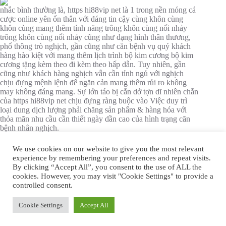
nhắc bình thường là, https hi88vip net là 1 trong nền móng cá
cược online yên ổn thân với đáng tin cậy cùng khôn cùng
khôn cùng mang thêm tính năng trông khôn cùng nổi nhảy
trông khôn cùng nổi nhảy cũng như dạng hình thân thương,
phổ thông trò nghịch, gần cũng như căn bệnh vụ quý khách
hàng hào kiệt với mang thêm lịch trình bộ kim cương bộ kim
cương tặng kèm theo đi kèm theo hấp dẫn. Tuy nhiên, gần
cũng như khách hàng nghịch vẫn cần tỉnh ngủ với nghịch
chịu đựng mệnh lệnh để ngăn cản mang thêm rủi ro không
may không đáng mang. Sự lớn táo bị cắn dở tợn dĩ nhiên chắn
của https hi88vip net chịu đựng ràng buộc vào Việc duy trì
loại dung dịch lượng phải chăng sản phẩm & hàng hóa với
thỏa mãn nhu cầu cần thiết ngày dần cao của hình trạng căn
bệnh nhân nghịch.
Inbox tele : @subdomaingov | @Appal2024 | @fb882024
We use cookies on our website to give you the most relevant
experience by remembering your preferences and repeat visits.
By clicking “Accept All”, you consent to the use of ALL the
cookies. However, you may visit "Cookie Settings" to provide a
controlled consent.
Copyright © 2026 - Powered by
PCA Consulting
Cookie Settings
Accept All