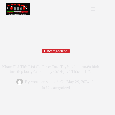
Skip
to
content
Uncategorized
Khám Phá Thế Giới Cá Cược Trực Tuyến kênh truyền hình
trực tiếp bóng đá hôm nay Cơ Hội và Thách Thức
By
wordpressauto
On
May 29, 2024
In
Uncategorized