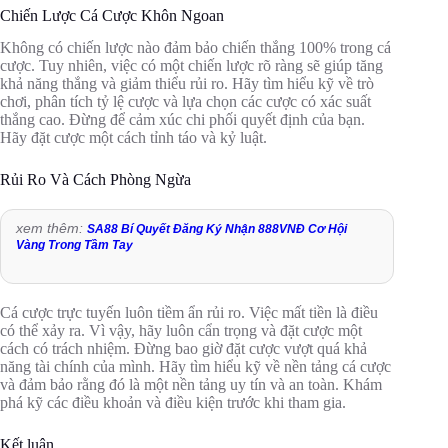
Chiến Lược Cá Cược Khôn Ngoan
Không có chiến lược nào đảm bảo chiến thắng 100% trong cá
cược. Tuy nhiên, việc có một chiến lược rõ ràng sẽ giúp tăng
khả năng thắng và giảm thiểu rủi ro. Hãy tìm hiểu kỹ về trò
chơi, phân tích tỷ lệ cược và lựa chọn các cược có xác suất
thắng cao. Đừng để cảm xúc chi phối quyết định của bạn.
Hãy đặt cược một cách tỉnh táo và kỷ luật.
Rủi Ro Và Cách Phòng Ngừa
xem thêm:
SA88 Bí Quyết Đăng Ký Nhận 888VNĐ Cơ Hội
Vàng Trong Tầm Tay
Cá cược trực tuyến luôn tiềm ẩn rủi ro. Việc mất tiền là điều
có thể xảy ra. Vì vậy, hãy luôn cẩn trọng và đặt cược một
cách có trách nhiệm. Đừng bao giờ đặt cược vượt quá khả
năng tài chính của mình. Hãy tìm hiểu kỹ về nền tảng cá cược
và đảm bảo rằng đó là một nền tảng uy tín và an toàn. Khám
phá kỹ các điều khoản và điều kiện trước khi tham gia.
Kết luận