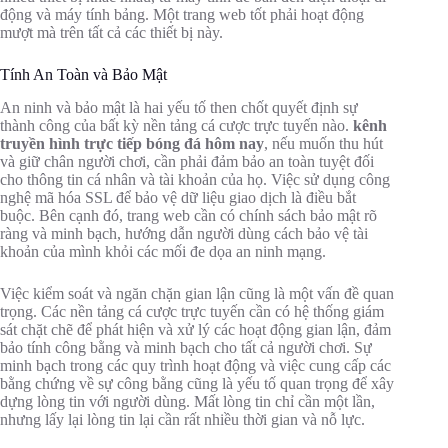
động và máy tính bảng. Một trang web tốt phải hoạt động
mượt mà trên tất cả các thiết bị này.
Tính An Toàn và Bảo Mật
An ninh và bảo mật là hai yếu tố then chốt quyết định sự
thành công của bất kỳ nền tảng cá cược trực tuyến nào.
kênh
truyền hình trực tiếp bóng đá hôm nay
, nếu muốn thu hút
và giữ chân người chơi, cần phải đảm bảo an toàn tuyệt đối
cho thông tin cá nhân và tài khoản của họ. Việc sử dụng công
nghệ mã hóa SSL để bảo vệ dữ liệu giao dịch là điều bắt
buộc. Bên cạnh đó, trang web cần có chính sách bảo mật rõ
ràng và minh bạch, hướng dẫn người dùng cách bảo vệ tài
khoản của mình khỏi các mối đe dọa an ninh mạng.
Việc kiểm soát và ngăn chặn gian lận cũng là một vấn đề quan
trọng. Các nền tảng cá cược trực tuyến cần có hệ thống giám
sát chặt chẽ để phát hiện và xử lý các hoạt động gian lận, đảm
bảo tính công bằng và minh bạch cho tất cả người chơi. Sự
minh bạch trong các quy trình hoạt động và việc cung cấp các
bằng chứng về sự công bằng cũng là yếu tố quan trọng để xây
dựng lòng tin với người dùng. Mất lòng tin chỉ cần một lần,
nhưng lấy lại lòng tin lại cần rất nhiều thời gian và nỗ lực.