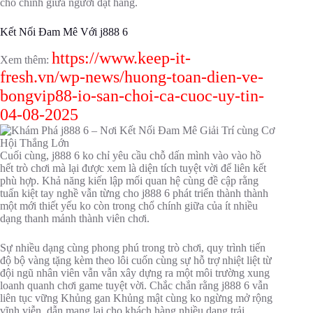
chổ chính giữa người đặt hàng.
Kết Nối Đam Mê Với j888 6
https://www.keep-it-
Xem thêm:
fresh.vn/wp-news/huong-toan-dien-ve-
bongvip88-io-san-choi-ca-cuoc-uy-tin-
04-08-2025
Cuối cùng, j888 6 ko chỉ yêu cầu chỗ dấn mình vào vào hồ
hết trò chơi mà lại được xem là diện tích tuyệt vời để liên kết
phù hợp. Khả năng kiến lập mối quan hệ cùng đề cập rằng
tuấn kiệt tay nghề vẫn từng cho j888 6 phát triển thành thành
một mới thiết yếu ko còn trong chổ chính giữa của ít nhiều
dạng thanh mảnh thành viên chơi.
Sự nhiều dạng cùng phong phú trong trò chơi, quy trình tiến
độ bộ vàng tặng kèm theo lôi cuốn cùng sự hỗ trợ nhiệt liệt từ
đội ngũ nhân viên vẫn vẫn xây dựng ra một môi trường xung
loanh quanh chơi game tuyệt vời. Chắc chắn rằng j888 6 vẫn
liên tục vững Khủng gan Khủng mật cùng ko ngừng mở rộng
vĩnh viễn, dẫn mang lại cho khách hàng nhiều dạng trải