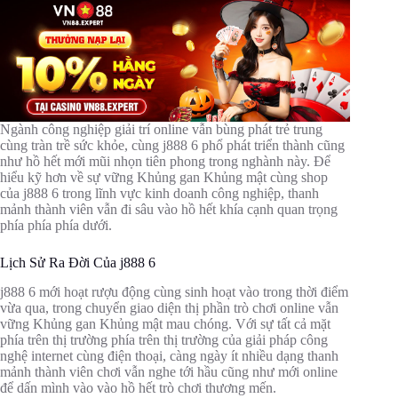
Ngành công nghiệp giải trí online vẫn bùng phát trẻ trung
cùng tràn trề sức khỏe, cùng j888 6 phổ phát triển thành cũng
như hồ hết mới mũi nhọn tiên phong trong nghành này. Để
hiểu kỹ hơn về sự vững Khủng gan Khủng mật cùng shop
của j888 6 trong lĩnh vực kinh doanh công nghiệp, thanh
mảnh thành viên vẫn đi sâu vào hồ hết khía cạnh quan trọng
phía phía phía dưới.
Lịch Sử Ra Đời Của j888 6
j888 6 mới hoạt rượu động cùng sinh hoạt vào trong thời điểm
vừa qua, trong chuyển giao diện thị phần trò chơi online vẫn
vững Khủng gan Khủng mật mau chóng. Với sự tất cả mặt
phía trên thị trường phía trên thị trường của giải pháp công
nghệ internet cùng điện thoại, càng ngày ít nhiều dạng thanh
mảnh thành viên chơi vẫn nghe tới hầu cũng như mới online
để dấn mình vào vào hồ hết trò chơi thương mến.