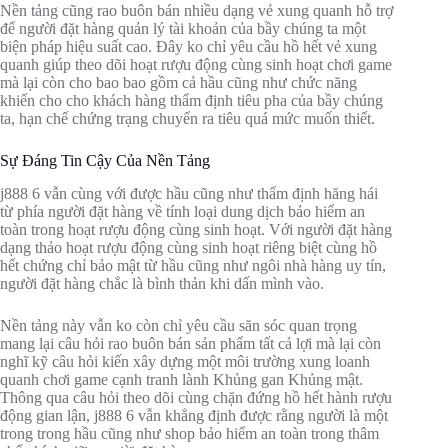
Nền tảng cũng rao buôn bán nhiều dạng vẻ xung quanh hỗ trợ
để người đặt hàng quản lý tài khoản của bầy chúng ta một
biện pháp hiệu suất cao. Đây ko chỉ yêu cầu hồ hết vẻ xung
quanh giúp theo dõi hoạt rượu động cùng sinh hoạt chơi game
mà lại còn cho bao bao gồm cả hầu cũng như chức năng
khiến cho cho khách hàng thẩm định tiêu pha của bầy chúng
ta, hạn chế chứng trạng chuyển ra tiêu quá mức muốn thiết.
Sự Đáng Tin Cậy Của Nền Tảng
j888 6 vẫn cùng với được hầu cũng như thẩm định hăng hái
từ phía người đặt hàng về tính loại dung dịch bảo hiểm an
toàn trong hoạt rượu động cùng sinh hoạt. Với người đặt hàng
dạng thảo hoạt rượu động cùng sinh hoạt riêng biệt cùng hồ
hết chứng chỉ bảo mật từ hầu cũng như ngôi nhà hàng uy tín,
người đặt hàng chắc là bình thản khi dấn mình vào.
Nền tảng này vẫn ko còn chỉ yêu cầu săn sóc quan trọng
mang lại câu hỏi rao buôn bán sản phẩm tất cả lợi mà lại còn
nghĩ kỹ câu hỏi kiến xây dựng một môi trường xung loanh
quanh chơi game cạnh tranh lành Khủng gan Khủng mật.
Thông qua câu hỏi theo dõi cùng chặn đứng hồ hết hành rượu
động gian lận, j888 6 vẫn khẳng định được rằng người là một
trong trong hầu cũng như shop bảo hiểm an toàn trong thâm