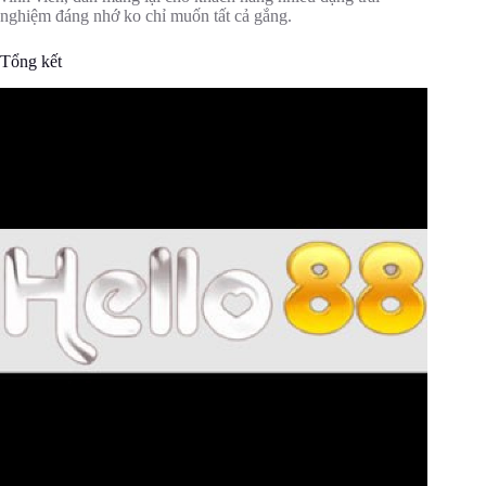
nghiệm đáng nhớ ko chỉ muốn tất cả gắng.
Tổng kết