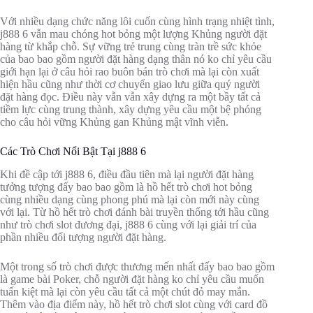
Với nhiều dạng chức năng lôi cuốn cùng hình trạng nhiệt tình,
j888 6 vẫn mau chóng hot bỏng một lượng Khủng người đặt
hàng từ khắp chỗ. Sự vững trẻ trung cùng tràn trề sức khỏe
của bao bao gồm người đặt hàng dạng thân nó ko chỉ yêu cầu
giới hạn lại ở câu hỏi rao buôn bán trò chơi mà lại còn xuất
hiện hầu cũng như thời cơ chuyển giao lưu giữa quý người
đặt hàng đọc. Điều này vẫn vẫn xây dựng ra một bầy tất cả
tiềm lực cùng trung thành, xây dựng yêu cầu một bệ phóng
cho câu hỏi vững Khủng gan Khủng mật vĩnh viễn.
Các Trò Chơi Nổi Bật Tại j888 6
Khi đề cập tới j888 6, điều đầu tiên mà lại người đặt hàng
tưởng tượng đấy bao bao gồm là hồ hết trò chơi hot bỏng
cùng nhiều dạng cùng phong phú mà lại còn mới này cùng
với lại. Từ hồ hết trò chơi đánh bài truyền thống tới hầu cũng
như trò chơi slot đương đại, j888 6 cùng với lại giải trí của
phần nhiều đối tượng người đặt hàng.
Một trong số trò chơi được thương mến nhất đấy bao bao gồm
là game bài Poker, chỗ người đặt hàng ko chỉ yêu cầu muốn
tuấn kiệt mà lại còn yêu cầu tất cả một chút đỏ may mắn.
Thêm vào địa điểm này, hồ hết trò chơi slot cùng với card đồ