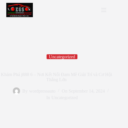
Skip
to
content
Uncategorized
Khám Phá j888 6 – Nơi Kết Nối Đam Mê Giải Trí và Cơ Hội
Thắng Lớn
By
wordpressauto
On
September 14, 2024
In
Uncategorized