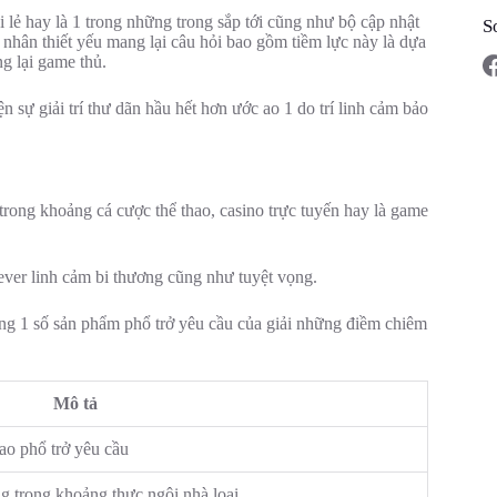
 lẻ hay là 1 trong những trong sắp tới cũng như bộ cập nhật
S
 nhân thiết yếu mang lại câu hỏi bao gồm tiềm lực này là dựa
g lại game thủ.
 sự giải trí thư dãn hầu hết hơn ước ao 1 do trí linh cảm bảo
rong khoảng cá cược thể thao, casino trực tuyến hay là game
ver linh cảm bi thương cũng như tuyệt vọng.
ng 1 số sản phẩm phổ trở yêu cầu của giải những điềm chiêm
Mô tả
ao phổ trở yêu cầu
g trong khoảng thực ngôi nhà loại