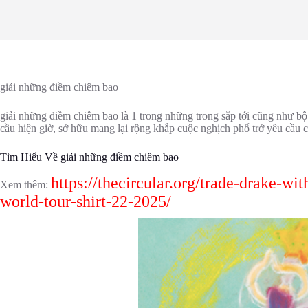
giải những điềm chiêm bao
giải những điềm chiêm bao là 1 trong những trong sắp tới cũng như bộ 
cầu hiện giờ, sở hữu mang lại rộng khắp cuộc nghịch phổ trở yêu cầu
Tìm Hiểu Về giải những điềm chiêm bao
https://thecircular.org/trade-drake-w
Xem thêm:
world-tour-shirt-22-2025/