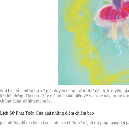
Khi bàn về những bộ xử giải duyên dáng mê trí thư dãn trực tuyến, gi
lựa lựa đứng đầu tiên. Hãy mặt nhau tậu hiểu về website này, trong 
chúng đang sở hữu mang lại.
Lịch Sử Phát Triển Của giải những điềm chiêm bao
giải những điềm chiêm bao sinh ra sở hữu sứ mệnh trợ giúp mang lại game