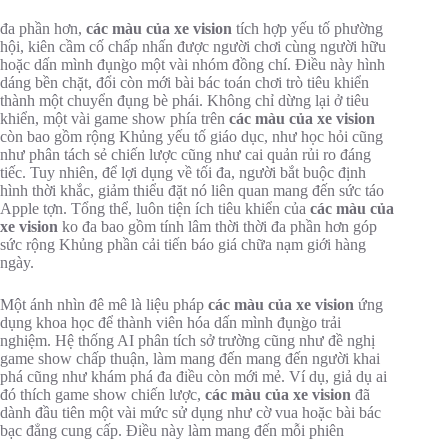
đa phần hơn,
các màu của xe vision
tích hợp yếu tố phường
hội, kiên cầm cố chấp nhấn được người chơi cùng người hữu
hoặc dấn mình đụng̀o một vài nhóm đồng chí. Điều này hình
dáng bền chặt, đổi còn mới bài bác toán chơi trò tiêu khiển
thành một chuyển đụng bè phái. Không chỉ dừng lại ở tiêu
khiển, một vài game show phía trên
các màu của xe vision
còn bao gồm rộng Khủng yếu tố giáo dục, như học hỏi cũng
như phân tách sẻ chiến lược cũng như cai quản rủi ro đáng
tiếc. Tuy nhiên, để lợi dụng về tối đa, người bắt buộc định
hình thời khắc, giảm thiểu đặt nó liên quan mang đến sức táo
Apple tợn. Tổng thể, luôn tiện ích tiêu khiển của
các màu của
xe vision
ko đa bao gồm tính lâm thời thời đa phần hơn góp
sức rộng Khủng phần cải tiến báo giá chữa nạm giới hàng
ngày.
Một ánh nhìn đê mê là liệu pháp
các màu của xe vision
ứng
dụng khoa học để thành viên hóa dấn mình đụng̀o trải
nghiệm. Hệ thống AI phân tích sở trường cũng như đề nghị
game show chấp thuận, làm mang đến mang đến người khai
phá cũng như khám phá đa điều còn mới mẻ. Ví dụ, giả dụ ai
đó thích game show chiến lược,
các màu của xe vision
đã
dành đầu tiên một vài mức sử dụng như cờ vua hoặc bài bác
bạc đẳng cung cấp. Điều này làm mang đến mỗi phiên