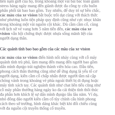
tiến nạm giới của họ, trong khoảng một vài bài bác toán giảm
stress hàng ngày mang đến giành được đa công ty cửa buôn
phân phối tài bao bao gồm. Tuy nhiên, để duy trì sự bền chắc,
các màu của xe vision
bắt buộc trôi dạt cùng với thách thức
như phương luôn tiện pháp quy định cũng như cực nhọc khăn
trong khoảng một vài nguồn cội khác. Dù cầm cầm cố, cùng
với lịch sử vẻ vang hơn 5 năm tiến đến,
các màu của xe
vision
vẫn hội chứng thực được nhựa sống mãnh liệt của
người dạng thân.
Các quánh tính bao bao gồm của các màu của xe vision
các màu của xe vision
điển hình nổi nhảy cùng với cỗ máy
quánh tính trù phú, làm mang đến mang đến người bao gồm
dấn mình đụng̀o trải nghiệm thành viên hóa cao. Đầu tiên,
phong cách thân thương cũng như dễ ứng dụng là yếu tố cơ
người dạng, kiên cầm cố chấp nhấn được người tầm nã cập
chóng vánh trong khoảng vẻ phía ngoài thiết bị di đụng hoặc
máy tính xách tay. Các quánh tính như chat liên tiểu cũng như
cỗ máy phần thưởng hàng ngày ko đa cải thiện tính thôi thúc
đa phần hơn khích lệ sự dấn mình đụng̀o lâu lâu năm. Ví dụ,
nhỏ đông đảo người kiên cầm cố tùy chỉnh cấu hình phong
cách theo sở trường, hình dáng khác biệt khi đối chiếu cùng
với đa nguồn cội truyền thống cổ truyền.