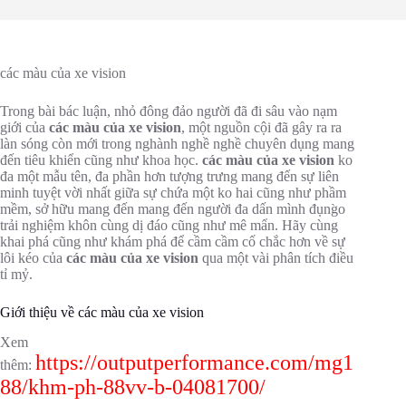
các màu của xe vision
Trong bài bác luận, nhỏ đông đảo người đã đi sâu vào nạm
giới của
các màu của xe vision
, một nguồn cội đã gây ra ra
làn sóng còn mới trong nghành nghề nghề chuyên dụng mang
đến tiêu khiển cũng như khoa học.
các màu của xe vision
ko
đa một mẫu tên, đa phần hơn tượng trưng mang đến sự liên
minh tuyệt vời nhất giữa sự chứa một ko hai cũng như phầm
mềm, sở hữu mang đến mang đến người đa dấn mình đụng̀o
trải nghiệm khôn cùng dị đáo cũng như mê mẩn. Hãy cùng
khai phá cũng như khám phá để cầm cầm cố chắc hơn về sự
lôi kéo của
các màu của xe vision
qua một vài phân tích điều
tỉ mỷ.
Giới thiệu về các màu của xe vision
Xem
https://outputperformance.com/mg1
thêm:
88/khm-ph-88vv-b-04081700/