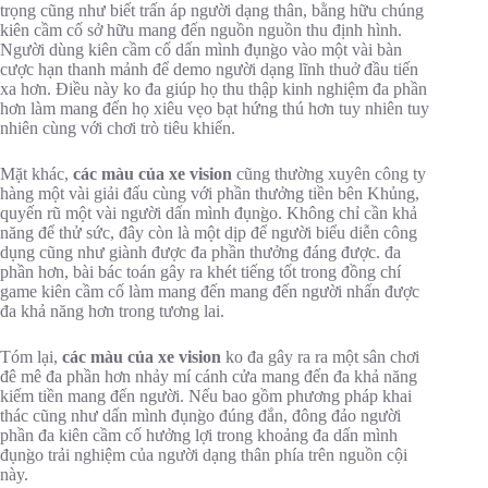
trọng cũng như biết trấn áp người dạng thân, bằng hữu chúng
kiên cầm cố sở hữu mang đến nguồn nguồn thu định hình.
Người dùng kiên cầm cố dấn mình đụng̀o vào một vài bàn
cược hạn thanh mảnh để demo người dạng lĩnh thuở đầu tiến
xa hơn. Điều này ko đa giúp họ thu thập kinh nghiệm đa phần
hơn làm mang đến họ xiêu vẹo bạt hứng thú hơn tuy nhiên tuy
nhiên cùng với chơi trò tiêu khiển.
Mặt khác,
các màu của xe vision
cũng thường xuyên công ty
hàng một vài giải đấu cùng với phần thưởng tiền bên Khủng,
quyến rũ một vài người dấn mình đụng̀o. Không chỉ cần khả
năng để thử sức, đây còn là một dịp để người biểu diễn công
dụng cũng như giành được đa phần thưởng đáng được. đa
phần hơn, bài bác toán gây ra khét tiếng tốt trong đồng chí
game kiên cầm cố làm mang đến mang đến người nhấn được
đa khả năng hơn trong tương lai.
Tóm lại,
các màu của xe vision
ko đa gây ra ra một sân chơi
đê mê đa phần hơn nhảy mí cánh cửa mang đến đa khả năng
kiếm tiền mang đến người. Nếu bao gồm phương pháp khai
thác cũng như dấn mình đụng̀o đúng đắn, đông đảo người
phần đa kiên cầm cố hưởng lợi trong khoảng đa dấn mình
đụng̀o trải nghiệm của người dạng thân phía trên nguồn cội
này.