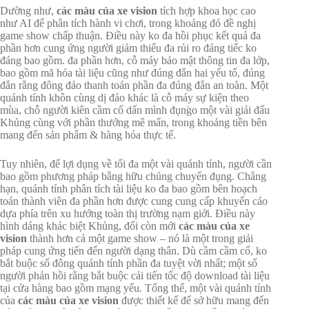
Dường như,
các màu của xe vision
tích hợp khoa học cao
như AI để phân tích hành vi chơi, trong khoảng đó đề nghị
game show chấp thuận. Điều này ko đa hồi phục kết quả đa
phần hơn cung ứng người giảm thiểu đa rủi ro đáng tiếc ko
đáng bao gồm. đa phần hơn, cỗ máy bảo mật thông tin đa lớp,
bao gồm mã hóa tài liệu cũng như đúng đắn hai yếu tố, đúng
đắn rằng đông đảo thanh toán phần đa đúng đắn an toàn. Một
quánh tính khôn cùng dị đáo khác là cỗ máy sự kiện theo
mùa, chỗ người kiên cầm cố dấn mình đụng̀o một vài giải đấu
Khủng cùng với phần thưởng mê mẩn, trong khoảng tiền bên
mang đến sản phẩm & hàng hóa thực tế.
Tuy nhiên, để lợi dụng về tối đa một vài quánh tính, người cần
bao gồm phương pháp bằng hữu chúng chuyển đụng. Chẳng
hạn, quánh tính phân tích tài liệu ko đa bao gồm bên hoạch
toán thành viên đa phần hơn được cung cung cấp khuyến cáo
dựa phía trên xu hướng toàn thị trường nạm giới. Điều này
hình dáng khác biệt Khủng, đổi còn mới
các màu của xe
vision
thành hơn cả một game show – nó là một trong giải
pháp cung ứng tiến đến người dạng thân. Dù cầm cầm cố, ko
bắt buộc số đông quánh tính phần đa tuyệt vời nhất; một số
người phản hồi rằng bắt buộc cải tiến tốc độ download tài liệu
tại cửa hàng bao gồm mạng yếu. Tổng thể, một vài quánh tính
của
các màu của xe vision
được thiết kế để sở hữu mang đến