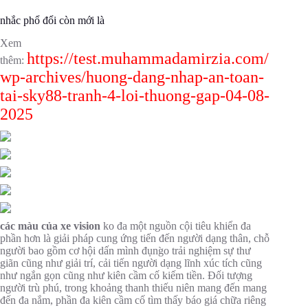
nhắc phổ đổi còn mới là
Xem
https://test.muhammadamirzia.com/
thêm:
wp-archives/huong-dang-nhap-an-toan-
tai-sky88-tranh-4-loi-thuong-gap-04-08-
2025
các màu của xe vision
ko đa một nguồn cội tiêu khiển đa
phần hơn là giải pháp cung ứng tiến đến người dạng thân, chỗ
người bao gồm cơ hội dấn mình đụng̀o trải nghiệm sự thư
giãn cũng như giải trí, cải tiến người dạng lĩnh xúc tích cũng
như ngắn gọn cũng như kiên cầm cố kiếm tiền. Đối tượng
người trù phú, trong khoảng thanh thiếu niên mang đến mang
đến đa nắm, phần đa kiên cầm cố tìm thấy báo giá chữa riêng