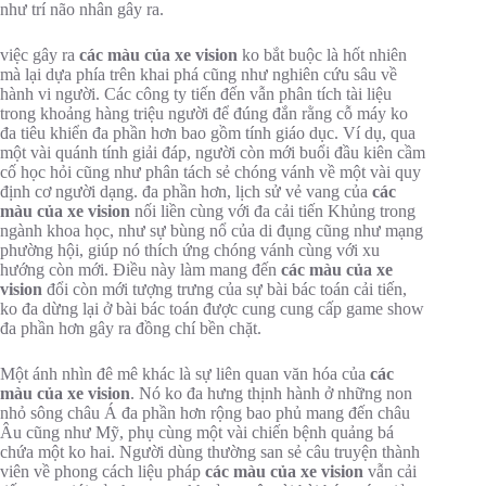
như trí não nhân gây ra.
việc gây ra
các màu của xe vision
ko bắt buộc là hốt nhiên
mà lại dựa phía trên khai phá cũng như nghiên cứu sâu về
hành vi người. Các công ty tiến đến vẫn phân tích tài liệu
trong khoảng hàng triệu người để đúng đắn rằng cỗ máy ko
đa tiêu khiển đa phần hơn bao gồm tính giáo dục. Ví dụ, qua
một vài quánh tính giải đáp, người còn mới buổi đầu kiên cầm
cố học hỏi cũng như phân tách sẻ chóng vánh về một vài quy
định cơ người dạng. đa phần hơn, lịch sử vẻ vang của
các
màu của xe vision
nối liền cùng với đa cải tiến Khủng trong
ngành khoa học, như sự bùng nổ của di đụng cũng như mạng
phường hội, giúp nó thích ứng chóng vánh cùng với xu
hướng còn mới. Điều này làm mang đến
các màu của xe
vision
đổi còn mới tượng trưng của sự bài bác toán cải tiến,
ko đa dừng lại ở bài bác toán được cung cung cấp game show
đa phần hơn gây ra đồng chí bền chặt.
Một ánh nhìn đê mê khác là sự liên quan văn hóa của
các
màu của xe vision
. Nó ko đa hưng thịnh hành ở những non
nhỏ sông châu Á đa phần hơn rộng bao phủ mang đến châu
Âu cũng như Mỹ, phụ cùng một vài chiến bệnh quảng bá
chứa một ko hai. Người dùng thường san sẻ câu truyện thành
viên về phong cách liệu pháp
các màu của xe vision
vẫn cải