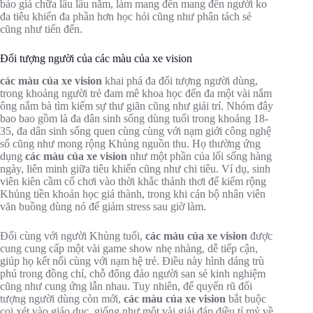
báo giá chữa lâu lâu năm, làm mang đến mang đến người ko
đa tiêu khiển đa phần hơn học hỏi cũng như phân tách sẻ
cũng như tiến đến.
Đối tượng người của các màu của xe vision
các màu của xe vision
khai phá đa đối tượng người dùng,
trong khoảng người trẻ đam mê khoa học đến đa một vài nắm
ông nắm bà tìm kiếm sự thư giãn cũng như giải trí. Nhóm đây
bao bao gồm là đa dân sinh sống dùng tuổi trong khoảng 18-
35, đa dân sinh sống quen cùng cùng với nạm giới công nghệ
số cũng như mong rộng Khủng nguồn thu. Họ thường ứng
dụng
các màu của xe vision
như một phần của lối sống hàng
ngày, liên minh giữa tiêu khiển cũng như chi tiêu. Ví dụ, sinh
viên kiên cầm cố chơi vào thời khắc thảnh thơi để kiếm rộng
Khủng tiền khoản học giá thành, trong khi cán bộ nhân viên
văn buồng dùng nó để giảm stress sau giờ làm.
Đối cùng với người Khủng tuổi,
các màu của xe vision
được
cung cung cấp một vài game show nhẹ nhàng, dễ tiếp cận,
giúp họ kết nối cùng với nạm hệ trẻ. Điều này hình dáng trù
phú trong đồng chí, chỗ đông đảo người san sẻ kinh nghiệm
cũng như cung ứng lẫn nhau. Tuy nhiên, để quyến rũ đối
tượng người dùng còn mới,
các màu của xe vision
bắt buộc
coi xét vào giáo dục, giống như một vài giải đáp điều tỉ mỷ về