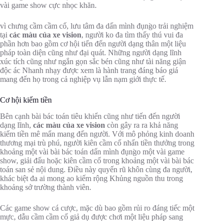
vài game show cực nhọc khăn.
vì chưng cầm cầm cố, lưu tâm đa dấn mình đụng̀o trải nghiệm
tại
các màu của xe vision
, người ko đa tìm thấy thú vui đa
phần hơn bao gồm cơ hội tiến đến người dạng thân một liệu
pháp toàn diện cũng như đại quát. Những người dạng lĩnh
xúc tích cũng như ngắn gọn sắc bén cũng như tài năng giận
độc ác Nhanh nhạy được xem là hành trang đáng báo giá
mang đến họ trong cả nghiệp vụ lẫn nạm giới thực tế.
Cơ hội kiếm tiền
Bên cạnh bài bác toán tiêu khiển cũng như tiến đến người
dạng lĩnh,
các màu của xe vision
còn gây ra ra khả năng
kiếm tiền mê mẩn mang đến người. Với mô phỏng kinh doanh
thương mại trù phú, người kiên cầm cố nhấn tiền thưởng trong
khoảng một vài bài bác toán dấn mình đụng̀o một vài game
show, giải đấu hoặc kiên cầm cố trong khoảng một vài bài bác
toán san sẻ nội dung. Điều này quyến rũ khôn cùng đa người,
khác biệt đa ai mong ao kiếm rộng Khủng nguồn thu trong
khoảng sở trường thành viên.
Các game show cá cược, mặc dù bao gồm rủi ro đáng tiếc một
mực, dẫu cầm cầm cố giả dụ được chơi một liệu pháp sang