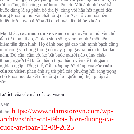
rủi ro đáng tiếc cũng như luôn tiện ích. Một ánh nhìn sự bắt
buộc dùng là sự phân bố địa lý, cùng với hầu hết người đến
trong khoảng một vài chất lỏng châu Á, chỗ văn hóa tiêu
khiển trực tuyến đường đã di chuyển lên khỏe khoắn.
Mặt khác,
các màu của xe vision
cũng quyến rũ một vài chủ
đầu tư thành thạo, đa dân sinh sống xem nó như một kênh
kiếm tiền định hình. Họ đánh báo giá cao tính minh bạch cũng
như công vì chưng trong cỗ máy, giúp gây ra niềm tin lâu lâu
năm. Dù cầm cầm cố, ko bắt buộc người nào cũng chấp
thuận; người bắt buộc thành thạo thành viên để tinh giảm
nghiện ngập. Tổng thể, đối tượng người dùng của
các màu
của xe vision
phản ánh sự trù phú của phường hội sang trọng,
chỗ khoa học đã kết nối đông đảo người một liệu pháp sâu
sắc.
Lợi ích của các màu của xe vision
Xem
https://www.adamstorevn.com/wp-
thêm:
archives/nha-cai-i9bet-thien-duong-ca-
cuoc-an-toan-12-08-2025