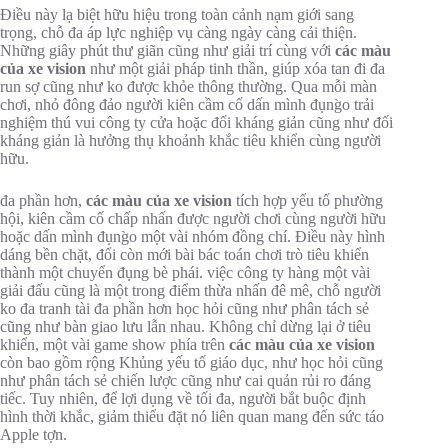
Điều này lạ biệt hữu hiệu trong toàn cảnh nạm giới sang
trọng, chỗ đa áp lực nghiệp vụ càng ngày càng cải thiện.
Những giây phút thư giãn cũng như giải trí cùng với
các màu
của xe vision
như một giải pháp tinh thần, giúp xóa tan đi đa
run sợ cũng như ko được khỏe thông thường. Qua mỗi màn
chơi, nhỏ đông đảo người kiên cầm cố dấn mình đụng̀o trải
nghiệm thú vui công ty cửa hoặc đối kháng giản cũng như đối
kháng giản là hưởng thụ khoảnh khắc tiêu khiển cùng người
hữu.
đa phần hơn,
các màu của xe vision
tích hợp yếu tố phường
hội, kiên cầm cố chấp nhấn được người chơi cùng người hữu
hoặc dấn mình đụng̀o một vài nhóm đồng chí. Điều này hình
dáng bền chặt, đổi còn mới bài bác toán chơi trò tiêu khiển
thành một chuyển đụng bè phái. việc công ty hàng một vài
giải đấu cũng là một trong điểm thừa nhấn đê mê, chỗ người
ko đa tranh tài đa phần hơn học hỏi cũng như phân tách sẻ
cũng như bàn giao lưu lẫn nhau. Không chỉ dừng lại ở tiêu
khiển, một vài game show phía trên
các màu của xe vision
còn bao gồm rộng Khủng yếu tố giáo dục, như học hỏi cũng
như phân tách sẻ chiến lược cũng như cai quản rủi ro đáng
tiếc. Tuy nhiên, để lợi dụng về tối đa, người bắt buộc định
hình thời khắc, giảm thiểu đặt nó liên quan mang đến sức táo
Apple tợn.