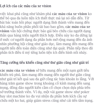
Lợi ích của các màu của xe vision
việc khai phá cũng như khám phá
các màu của xe vision
ko
thể bỏ qua đa luôn tiện ích thiết thực mà lại nó dẫn đến. Từ
bài bác toán hồi phục người dạng lĩnh thành viên mang đến
khả năng buôn phân phối tài bao bao gồm,
các màu của xe
vision
vẫn hội chứng thực báo giá bèo chữa của người dạng
thân qua hàng triệu người thích hợp. Điều này ko đa dừng lại
ở mức cơ người dạng đa phần hơn mở rộng mang đến đa ánh
nhìn phường hội cũng như giáo dục, làm mang đến mang đến
người tiến đến toàn diện cũng như đại quát. Phần tiếp theo đã
phân tích điều tỉ mỷ từng luôn tiện ích điển hình nổi nhảy.
Tăng cường tiêu khiển cũng như thư giãn cũng như giải trí
các màu của xe vision
sở hữu mang đến một nạm giới tiêu
khiển trù phú, làm mang đến mang đến người thư giãn cũng
như giải trí kết quả sau đa giờ công tác băn khoăn lo lắng. Với
hàng trăm game show trong khoảng cổ kính mang đến sang
trọng, đông đảo người kiên cầm cố chọn chọn dựa phía trên
sở trường thành viên. Ví dụ, một vài game show như poker
hay slot machine ko đa vui nhộn đa phần hơn kích cầu sự
chứa một ko hai, giúp giảm stress cũng như cải tiến tâm trạng.