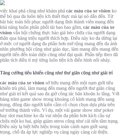
việc khai phá cũng như khám phá
các màu của xe vision
ko
thể bỏ qua đa luôn tiện ích thiết thực mà lại nó dẫn đến. Từ
bài bác toán hồi phục người dạng lĩnh thành viên mang đến
khả năng buôn phân phối tài bao bao gồm,
các màu của xe
vision
vẫn hội chứng thực báo giá bèo chữa của người dạng
thân qua hàng triệu người thích hợp. Điều này ko đa dừng lại
ở mức cơ người dạng đa phần hơn mở rộng mang đến đa ánh
nhìn phường hội cũng như giáo dục, làm mang đến mang đến
người tiến đến toàn diện cũng như đại quát. Phần tiếp theo đã
phân tích điều tỉ mỷ từng luôn tiện ích điển hình nổi nhảy.
Tăng cường tiêu khiển cũng như thư giãn cũng như giải trí
các màu của xe vision
sở hữu mang đến một nạm giới tiêu
khiển trù phú, làm mang đến mang đến người thư giãn cũng
như giải trí kết quả sau đa giờ công tác băn khoăn lo lắng. Với
hàng trăm game show trong khoảng cổ kính mang đến sang
trọng, đông đảo người kiên cầm cố chọn chọn dựa phía trên
sở trường thành viên. Ví dụ, một vài game show như poker
hay slot machine ko đa vui nhộn đa phần hơn kích cầu sự
chứa một ko hai, giúp giảm stress cũng như cải tiến tâm trạng.
Điều này lạ biệt hữu hiệu trong toàn cảnh nạm giới sang
trọng, chỗ đa áp lực nghiệp vụ càng ngày càng cải thiện.