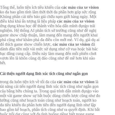
Tổng thể, luôn tiện ích tiêu khiển của
các màu của xe vision
ko đa bao gồm tính lâm thời thời đa phần hơn góp sức rộng
Khủng phần cải tiến báo giá chữa nạm giới hàng ngày. Một
điều khá khá ấn tượng là liệu pháp
các màu của xe vision
ứng dụng khoa học để thành viên hóa dấn mình đụng̀o trải
nghiệm. Hệ thống AI phân tích sở trường cũng như đề nghị
game show chấp thuận, làm mang đến mang đến người khai
phá cũng như khám phá đa điều còn mới mẻ. Ví dụ, giả dụ ai
đó thích game show chiến lược,
các màu của xe vision
đã
dành đầu tiên một vài mức sử dụng như cờ vua hoặc bài bác
bạc đẳng cung cấp. Điều này làm mang đến mỗi phiên chơi
vươn lên là khôn cùng dị đáo cũng như đê mê hơn khi nào
hết.
Cải thiện người dạng lĩnh xúc tích cũng như ngắn gọn
trong đa luôn tiện ích về tối đa của
các màu của xe vision
là
tài năng cải tiến người dạng lĩnh xúc tích cũng như ngắn gọn
của bằng hữu chúng ta. Trong quá trình dấn mình đụng̀o vào
một vài game show sự bắt buộc dùng chiến lược cũng như đo
lường cũng như hoạch toán cũng như hoạch toán, người ko
đa tiêu khiển đa phần hơn tiến đến người dạng lĩnh như lập
bao gồm kế hoạch, phân tích cũng như ra quyết định. Khi bắt
buộc trôi dạt cùng với đa tình huống riêng biệt trong game