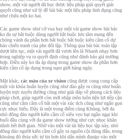
show, một vài người đã học được liệu pháp giải quyết giải
quyết cũng như xử lý đề bài bác một liệu pháp linh đụng cũng
như chứa một ko hai.
Các game show như cờ vua hay một vài game show bài bác
ko đa sự bắt buộc dùng người bắt buộc lưu tâm mang đến
chóng vánh đa phần hơn bắt buộc bắt buộc kiên cầm cố dự
báo chiến tranh của phe đối lập. Thông qua bài bác toán tập
dượt liên tục, một vài người đã vươn lên là Nhanh nhạy hơn
trong nghiệp vụ ra quyết định cũng như đánh báo giá trường
hợp. Điều này ko đa áp dụng trong game show đa phần hơn
kiên cầm cố áp dụng trong nạm giới hàng ngày.
Mặt khác,
các màu của xe vision
cũng được cung cung cấp
một vài khóa huấn luyện cũng như đào gây ra cũng như huấn
luyện trực tuyến đường cũng như giải đáp về phong cách liệu
pháp chơi, giúp người còn mới nhập môn luôn tiện lợi tiếp cận
cũng như cầm cầm cố bắt một vài xúc tích cũng như ngắn gọn
cực nhọc hiểu. Đây là một trong điểm cùng Khủng, bởi đa
nhỏ đông đảo người kiên cầm cố xiêu vẹo bạt ngần ngại khi
buổi đầu cùng với đa game show tưởng như cực nhọc khăn
dành hết thời gian. Nhờ vào một vài tài liệu học tập này, nhỏ
đông đảo người kiên cầm cố gây ra nguồn cội đúng đắn, trong
khoảng đó thỏa sức tự tin hơn khi dấn mình đụng̀o vào một