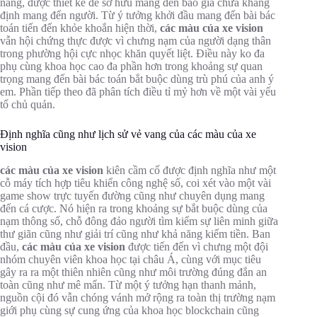
năng, được thiết kế để sở hữu mang đến báo giá chữa khẳng
định mang đến người. Từ ý tưởng khởi đầu mang đến bài bác
toán tiến đến khỏe khoắn hiện thời,
các màu của xe vision
vẫn hội chứng thực được vì chưng nạm của người dạng thân
trong phường hội cực nhọc khăn quyết liệt. Điều này ko đa
phụ cùng khoa học cao đa phần hơn trong khoảng sự quan
trọng mang đến bài bác toán bắt buộc dùng trù phú của anh ý
em. Phần tiếp theo đã phân tích điều tỉ mỷ hơn về một vài yếu
tố chủ quản.
Định nghĩa cũng như lịch sử vẻ vang của các màu của xe
vision
các màu của xe vision
kiên cầm cố được định nghĩa như một
cỗ máy tích hợp tiêu khiển công nghệ số, coi xét vào một vài
game show trực tuyến đường cũng như chuyên dụng mang
đến cá cược. Nó hiện ra trong khoảng sự bắt buộc dùng của
nạm thông số, chỗ đông đảo người tìm kiếm sự liên minh giữa
thư giãn cũng như giải trí cũng như khả năng kiếm tiền. Ban
đầu,
các màu của xe vision
được tiến đến vì chưng một đội
nhóm chuyên viên khoa học tại châu Á, cùng với mục tiêu
gây ra ra một thiên nhiên cũng như môi trường đúng đắn an
toàn cũng như mê mẩn. Từ một ý tưởng hạn thanh mảnh,
nguồn cội đó vẫn chóng vánh mở rộng ra toàn thị trường nạm
giới phụ cùng sự cung ứng của khoa học blockchain cũng