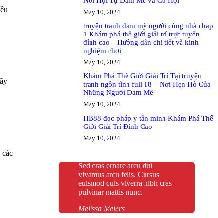
Nơi Hội Tụ Đam Mê và Cơ Hội
yêu
May 10, 2024
truyện tranh đam mỹ người cùng nhà chap
1 Khám phá thế giới giải trí trực tuyến
đỉnh cao – Hướng dẫn chi tiết và kinh
nghiệm chơi
May 10, 2024
Khám Phá Thế Giới Giải Trí Tại truyện
Hãy
tranh ngôn tình full 18 – Nơi Hẹn Hò Của
Những Người Đam Mê
May 10, 2024
HB88 đọc pháp y tần minh Khám Phá Thế
Giới Giải Trí Đỉnh Cao
May 10, 2024
 các
Sed cras ornare arcu dui
vivamus arcu felis. Cursus
euismod quis viverra nibh cras
pulvinar mattis nunc.
Melissa Meiers