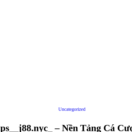
Uncategorized
ps__j88.nyc_ – Nền Tảng Cá Cư