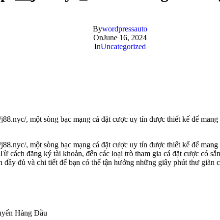
By
wordpressauto
On
June 16, 2024
In
Uncategorized
//j88.nyc/, một sòng bạc mạng cá đặt cược uy tín được thiết kế để mang 
//j88.nyc/, một sòng bạc mạng cá đặt cược uy tín được thiết kế để mang 
Từ cách đăng ký tài khoản, đến các loại trò tham gia cá đặt cược có sẵn
 đầy đủ và chi tiết để bạn có thể tận hưởng những giây phút thư giãn 