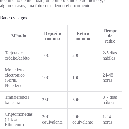
documento de identidad, un comprobante de domicilio y, en
algunos casos, una foto sosteniendo el documento.
Banco y pagos
Tiempo
Depósito
Retiro
Método
de
mínimo
mínimo
retiro
Tarjeta de
2-5 días
10€
20€
crédito/débito
hábiles
Monedero
electrónico
24-48
10€
10€
(Skrill,
horas
Neteller)
Transferencia
3-7 días
25€
50€
bancaria
hábiles
Criptomonedas
20€
20€
1-24
(Bitcoin,
equivalente
equivalente
horas
Ethereum)