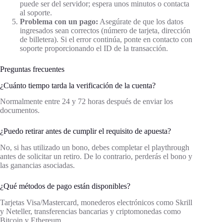
puede ser del servidor; espera unos minutos o contacta
al soporte.
Problema con un pago:
Asegúrate de que los datos
ingresados sean correctos (número de tarjeta, dirección
de billetera). Si el error continúa, ponte en contacto con
soporte proporcionando el ID de la transacción.
Preguntas frecuentes
¿Cuánto tiempo tarda la verificación de la cuenta?
Normalmente entre 24 y 72 horas después de enviar los
documentos.
¿Puedo retirar antes de cumplir el requisito de apuesta?
No, si has utilizado un bono, debes completar el playthrough
antes de solicitar un retiro. De lo contrario, perderás el bono y
las ganancias asociadas.
¿Qué métodos de pago están disponibles?
Tarjetas Visa/Mastercard, monederos electrónicos como Skrill
y Neteller, transferencias bancarias y criptomonedas como
Bitcoin y Ethereum.